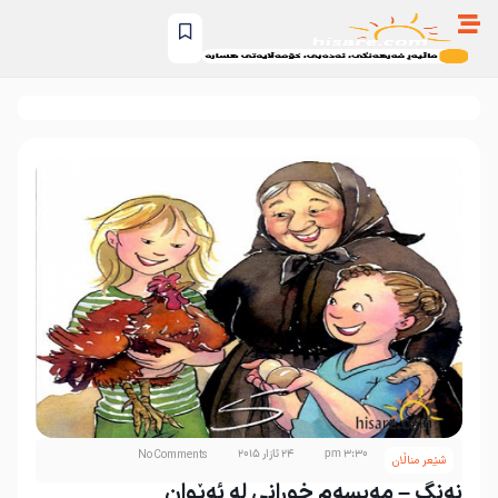
3:30 pm
24 ئازار 2015
No Comments
شێعر مناڵان
نەنگ – مەیسەم خوڕانی لە ئەێوان