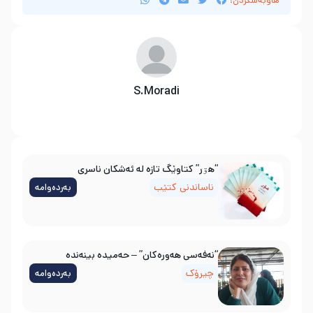
هاوبەشکردن:
S.Moradi
“هۊر” کتاوێگ تازە لە ئەشکان ناسری
ناساندنی کتێب
بەردەوامە
“نەفەسی هەورەکان” – حەمیدە بینەندە
چیرۆک
بەردەوامە