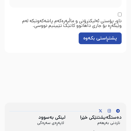
ناو، پۆستی ئەلیکترۆنی و ماڵپەڕەکەم پاشەکەوتبکە لەم
وێبگەڕە بۆ جاری داهاتوو کاتێک تێبینیم نووسی.
دەستگەیشتنێکی خێرا
لینکی بەسوود
ناردنی بەرهەم
لاپەڕەی سەرەکی