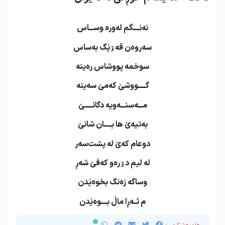
نه
نــــگم له
وره وســـاس
سه
روه
ن قه
ۊێگ به
ساس
سوخمه پووشاس ره
ينه
گـــــووشێ كه
مێ سه
ينه
مـــه
سنـــه
ويه دگانـــــێ
به
تيه
ێ
ها بـــــان شانێ
دوعام كه
ێ له پشت
سه
ر
له ليم دۊره
و كه
فێ شه
ڕ
وساگه
زه
نگ بخوه
ێدن
م ئــه
ڕا ماڵ بــــوه
ێدن