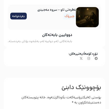
نه‌فره‌تی ئاو – سروه‌ مه‌جیدی
چیرۆک
بەردەوامە
دووایین بابەتەکان
بابەتەکانی ئەم دواییە لەم بەشەوە بۆتان بەردەستە.
تۆڕە کۆمەڵایەتییەکان:
بۆچوونێک دابنێ
پۆستی ئەلیکترۆنییەکەت بڵاوناکرێتەوە.
خانە پێویستەکان
دەستنیشانکراون بە
*