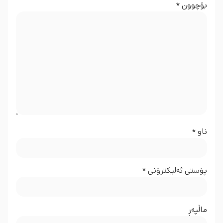
بۆچوون
*
ناو
*
پۆستی ئەلیکترۆنی
*
ماڵپه‌ڕ