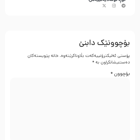
بۆچوونێک دابنێ
پۆستی ئەلیکترۆنییەکەت بڵاوناکرێتەوە.
خانە پێویستەکان
دەستنیشانکراون بە
*
بۆچوون
*