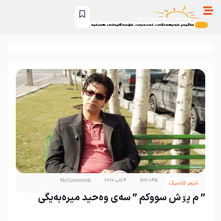
1:45 pm
4 ئاب 2017
No Comments
شێعر کڵاسیک
” م پۊش سووکم ” سەی وەحید میرەبەیگی