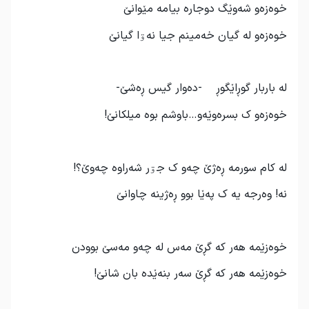
خوه‌زه‌و شه‌وێگ دوجاره‌ بیامه‌ مێوانێ
خوه‌زه‌و له‌ گیان خه‌مینم جیا نه‌ۊا گیانێ
له‌ باربار گوڕاێگوڕ -ده‌وار گیس ڕه‌شێ-
خوه‌زه‌و ک بسره‌وێه‌و…باوشم بوه‌ میلکانێ!
له‌ کام سورمه‌ ڕه‌ژێ چه‌و ک جۊر شه‌راوه‌ چه‌وێ؟!
نه‌! وه‌رجه‌ یه‌ ک په‌ێا بوو ڕه‌ژینه‌ چاوانێ
خوه‌زێمه‌ هه‌ر که‌ گڕێ مه‌س له‌ چه‌و مه‌سێ بوودن
خوه‌زێمه‌ هه‌ر که‌ گڕێ سه‌ر بنه‌ێده‌ بان شانێ!