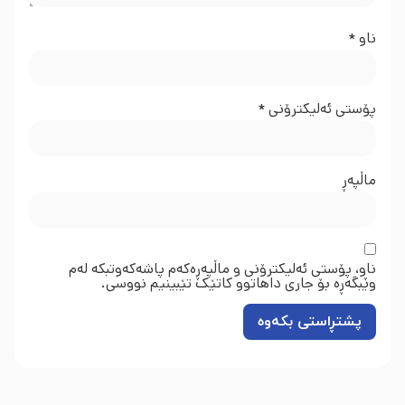
ناو
*
پۆستی ئەلیکترۆنی
*
ماڵپه‌ڕ
ناو، پۆستی ئەلیکترۆنی و ماڵپەڕەکەم پاشەکەوتبکە لەم
وێبگەڕە بۆ جاری داهاتوو کاتێک تێبینیم نووسی.