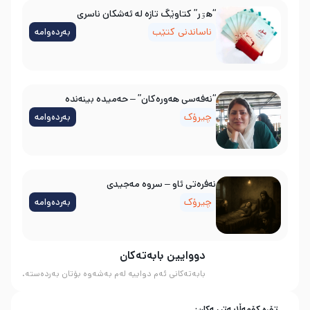
“هۊر” کتاوێگ تازە لە ئەشکان ناسری
ناساندنی کتێب
بەردەوامە
“نەفەسی هەورەکان” – حەمیدە بینەندە
چیرۆک
بەردەوامە
نه‌فره‌تی ئاو – سروه‌ مه‌جیدی
چیرۆک
بەردەوامە
دووایین بابەتەکان
بابەتەکانی ئەم دواییە لەم بەشەوە بۆتان بەردەستە.
تۆڕە کۆمەڵایەتییەکان: