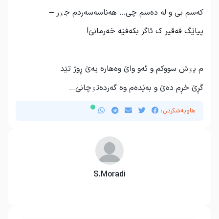
که‌سم بی و له‌ ده‌سم چی… هه‌ناسه‌سه‌ردم جۊر –
پیاێگ فه‌قیر ک ئاگر بکه‌فێه‌ خه‌رمانێ!
م پۊش سووکم و ئه‌و واێ وه‌هاره‌ یه‌ێ ڕوژ تێد
گڕێ خڕم ده‌ێ و به‌ێده‌م وه‌ گه‌رده‌تۊچانێ…
هاوبەشکردن:
S.Moradi