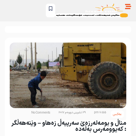
7:55 pm
29 تشرینی دووەم 2017
No Comments
عه‌کس
مناڵ و بومەلەرزەێ سەرپیەڵ زەهاو – وێنەهەڵگر
: کەیوومەرس بەڵەدە