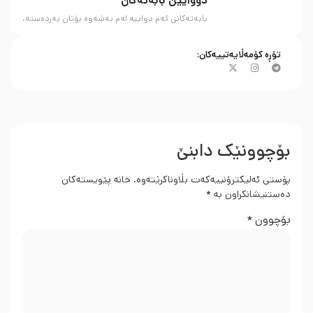
دووایین بابەتەکان
بابەتەکانی ئەم دواییە لەم بەشەوە بۆتان بەردەستە.
تۆڕە کۆمەڵایەتییەکان:
بۆچوونێک دابنێ
پۆستی ئەلیکترۆنییەکەت بڵاوناکرێتەوە.
خانە پێویستەکان
دەستنیشانکراون بە
*
بۆچوون
*