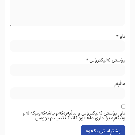
ناو
*
پۆستی ئەلیکترۆنی
*
ماڵپه‌ڕ
ناو، پۆستی ئەلیکترۆنی و ماڵپەڕەکەم پاشەکەوتبکە لەم
وێبگەڕە بۆ جاری داهاتوو کاتێک تێبینیم نووسی.