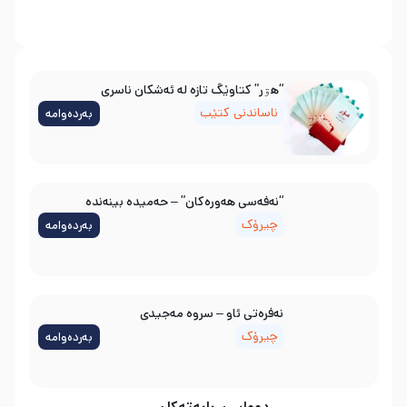
“هۊر” کتاوێگ تازە لە ئەشکان ناسری
ناساندنی کتێب
بەردەوامە
“نەفەسی هەورەکان” – حەمیدە بینەندە
چیرۆک
بەردەوامە
نه‌فره‌تی ئاو – سروه‌ مه‌جیدی
چیرۆک
بەردەوامە