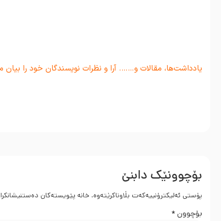
.
.
.
یادداشت‌ها، مقالات و……. آرا و نظرات نویسندگان خود را بیان م
بۆچوونێک دابنێ
پۆستی ئەلیکترۆنییەکەت بڵاوناکرێتەوە.
خانە پێویستەکان دەستنیشانکرا
بۆچوون
*