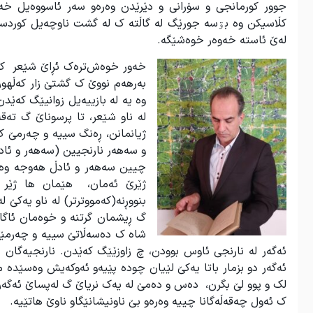
جوور کورمانجی و سۆرانی و دێرێدن وەرەو سەر ئاسووەیل خەز
کڵاسیکن وە بۊسە جورێگ لە گاڵتە ک لە گشت ناوچەیل کوردس
لەێ ئاستە خەوەر خوەشێگە.
خەور خوەش‌ترەک ئڕاێ شێعر کور
بەرهەم نووێ ک گشتێ زار کەڵهوڕ
وە یە لە بازییەیل زوانیێگ کەێدن
لە ناو شێعر، تا پرسوناێ گ تەق
ژیانمانن، ڕەنگ سییە و چەرمێ ک 
و سەهەر نارنجیین (سەهەر و ئادڵێ
چیین سەهەر و ئادڵ هەوجە وە پە
ژێرێ ئەمان، هێمان ها ژێر ک
بنووڕنە(کەمووترتر) لە ناو یەکێ
گ ڕیشمان گرتنە و خوەمان ئاگا
شا‌ه ک دەسەڵاتێ سییە و چەرمێیە
ئەگەر لە نارنجی ئاوس بوودن، چ زاوزێێگ کەێدن. نارنجیەگا
ئەگەر دو بزمار باتا یەکێ لێیان چودە پێیەو ئەوکەیش وەسێدە 
لک و پوو لێ بگرن، دەس و دەمێ لە یەک نریاێ گ لەپساێ ئەگەرگا
ک ئەول چەقەڵەگانا چییە وەرەو بێ ناونیشانێگاو ناوێ هاتێیە.