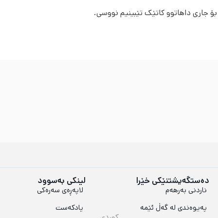
 بۆ جاری داهاتوو کاتێک تێبینیم نووسی.
دەستگەیشتنێکی خێرا
لینکی بەسوود
ناردنی بەرهەم
لاپەڕەی سەرەکی
پەیوەندی لە گەڵ ئێمە
پادکەست
کوردی