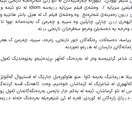
ی شێعر بوودن، بنووڕنە چەرمێیەگان لە ناو (ئێ شەتڕەنجە نارنجی نیی
چ کاریزماێگە/ هەناێ بوودە ئاڵاێ ئاشتیێگ / ئاشتیێگ دی فیلمێ سزیاێە / وەشەێ فیل
ێ بۊون زەمینەێ شەتڕەنج وە وەشەێ فیلم ک لە هێل بانتر هاتێیە و 
ێهەری بۊن چاڕلی چاپڵین وە سییە و چەرمێ گ بەێدەمانە نووا تا 
وەرجە یە دەسەیلێ وەرەو سەفرەێان نارنجی بۊنە.
 پیاسە، دەسەڵات، ڕەنگەگان جور نارنجی، زەرەد، سییە، چەرمێ ک هەر
انەگانێ دارسان لە هۊرەو نەوردنە.
ک شاعر گرتێیەسە وەر لە بەردەنگ کەڵهڕ بڕێدەێیەو پەێوەندێگ ئەول
هۊرمانێگ بەیمە ئاوا. منو هاوکوڕەیل جارێگ لە فستیواڵ گەڵاوێژ، 
هوڕی لە شاعرێگ لە کرماشان خوەنیم، وەت: ئاهەنگ قسە کردنەگەد
لە ناو کرماشان، ئێمە لە یەکم جار باێەس بەردەنگەگانمان ئەول زوا
دۊیاێ زارەگان لە کوردی، فەرە لە ئێ شێعرەیلە بەردەنگ خەنە دۊزمە