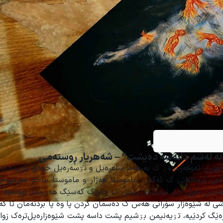
ن لە لەشم دانەسە دەیشت” – شەهریار ڕوستەمی
ۆڕی ئەوقەرە نەۊ ک بەرهەم شاعرەیل و نۊسەرەیل خوەێ بارێدە چا
امی کرماشانی ک ئەگەر ماموستا هەژار و ماموستا ماجد مەردووخ 
نانەتێ ئەوڵ جار نیەێدەێ پێێان ک جارێگ کەسێگ هەر وەێ بوونەوە ک
ی لە شێوەزار سۆرانی هەس ک دەسمان گردن پا وە پا بردنەمان تا کە
رەێگ کردێیە، تۊیەنیمن بۊشیم پشت داسە پشت شێوەزارەیل‌ترەک زوان