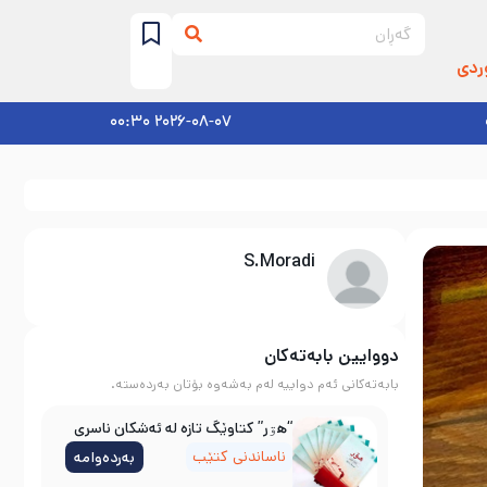
ردی
2026-08-07 00:30
S.Moradi
دووایین بابەتەکان
بابەتەکانی ئەم دواییە لەم بەشەوە بۆتان بەردەستە.
“هۊر” کتاوێگ تازە لە ئەشکان ناسری
ناساندنی کتێب
بەردەوامە