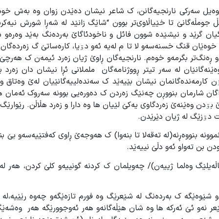
ووەیل سەرکی نارنجیەگانن، ک شاعر نیشان دەێدن زوان وە بەش خ
ومڵەگانێ تا خێیاڵاوی‌تر بوون “شاێگ زانێد لە شەڕا شورش نیەکریە
گیان گرێد و نیشێدە شوون فائل و ناخودئاگاێ بەردەنگ بەێد وەرەو 
 خوەێان قنگ خسنەسەو لا تا م لەیە ئەو دۊیا، کارەساتێ گ زەردەگان
 و ڕەنگ‌تر بگرمەو خوەم. نارنجیەگان ڕاوێ ژیان زەرد ئیمەن ک هەرچ
وەێنەگانێان لە سەر تیتر ڕووژنامەگان ململانی ئڕا نیشان دان زەرد 
ن کارمەندەگانمان نیشان بێیەێد ک سەندەلییەگانێیان لەێ وەتاق وە
وراگان شارمان بنووڕن چەنێگ زەردن ک دەورەیی بوونە سەروک ئەمان 
دن وەێنەێ زەردگاوی یەکێ لێیان ها وە دارا و زەرد هڵاڵن. رێوارێگ ه
ت دۊزێگ لە ژیان دێرێدن.
موونە بنووەڕنە(لە تەقەلا تا بنەوا) ک هەوجەێ ڕاوی کەفتێیەسەو بێ ب
ن بن تەواو ئەو دڵێ نییەێد.
ڵەیلێگ وەلما ژییەن)/ چەویلمان ک کردنە گونییەو کلێ کردن، هەر لە
و شێوەێگە ک بەردەنگ لە شێعرێگ وە فورم تازەێگەو چەوە رێێیە،لە 
ێعر نەو ئێ ئەرکە ها وە شان هێڵەگانەو هەر ئەوجوورێگە هەر وەشەێ