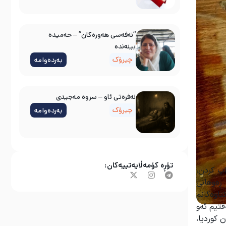
“نەفەسی هەورەکان” – حەمیدە
بینەندە
چیرۆک
بەردەوامە
نه‌فره‌تی ئاو – سروه‌ مه‌جیدی
چیرۆک
بەردەوامە
تۆڕە کۆمەڵایەتییەکان:
پ کردن،
ڕەوهانی
تاوەگانم
فتیم ئەو
 کوردیا،