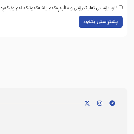
ناو، پۆستی ئەلیکترۆنی و ماڵپەڕەکەم پاشەکەوتبکە لەم وێبگەڕە