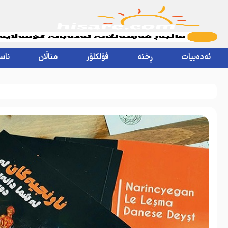
ئەدەبیات
ڕخنە
فۆلکلۆر
مناڵان
ناس