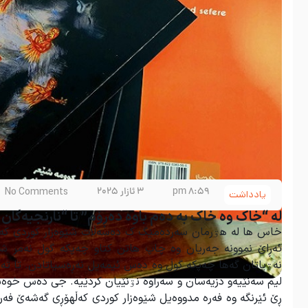
8:59 pm
3 ئازار 2025
No Comments
یادداشت
لە “خاک وە خاک بە دەم باوە دەڕۆم” تا “نارنجیەگا
خاس ها لە هۊرمان سەردەمێگ ک دەسەڵات شێوەزار کوردی کەڵه
ئەڕاێ نموونە جەریان وە چاپ هاتن کتاو چەپکە گول نەمر ش
نەۊیاتان گەها چەپکە گوڵ وە دەس ئیمەیل نەڕەسیاتادن. تا تە
لیم سەنێیەو دزیەسان و سەراوە نۊنێیان کردێیە. جی دەس خوەش
ڕێ ئێرنگە وە فەرە مدووەیل شێوەزار کوردی کەڵهۆڕی گەشەێ فە