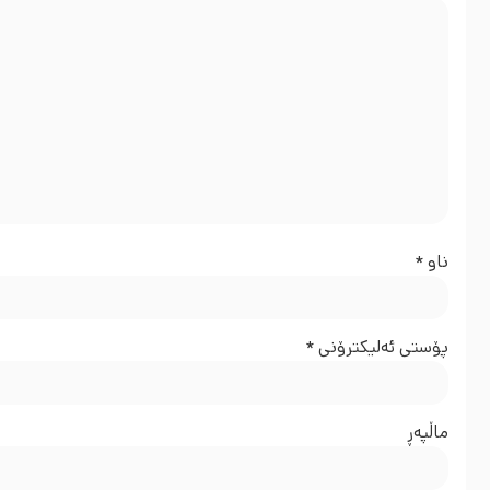
ناو
*
پۆستی ئەلیکترۆنی
*
ماڵپه‌ڕ