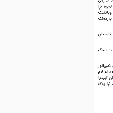
ە) چەرمێ
م سزیاێە بۊیەسە idiom لە ناو ئێمە و لەێرە ئڕا
وێانکێگ
بەردەنگ
 کامێیان
 بەردەنگ
ئمپراتور
 لە لام
ن کوردیا
 ئڕا یەگ