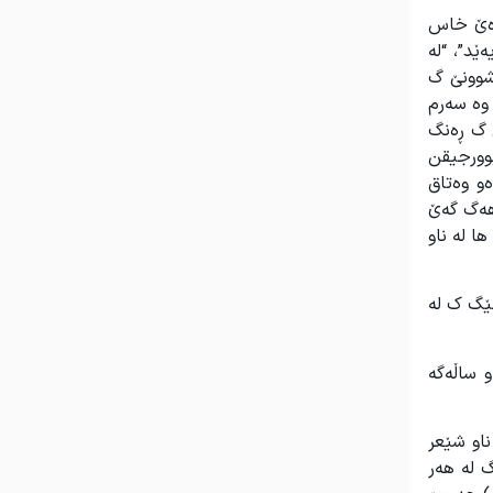
وەێ خاس
ێد”، “لە
شوونێ گ
 وە سەرم
ێ گ ڕەنگ
بوورجیقن
و وەتاق
هەگ گەێ
ا لە ناو
نێگ ک لە
و ساڵەگە
ناو شێعر
گ لە هەر