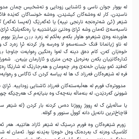
لە بووار جوان ناسی و ئاشنایی زودایی و تەشخیس چمان مد
ناسێدن، کار لە وەشەگان کیشێدن، وەشە خونساگان کەێدە فائڵ ج
شێعر (ئێ شەتڕەنجە نارنجی نییە) یا ئەگەرێگ (لەپسا ئەگەر) 
ناسیەسەێ ئەمان وشە ئڕاێ وەتنێ نێیاشتێیە یا ڕەنگەیلێگ ئڕاێ
هاوردنە وەێ شێعرەو هاوار بکەم بەڵکم لە زەرد بۊن سارێژ بووم
لە ناو ژیانمانا قنگ خسنەسەو لا وەرسە واز کردنە ئڕا زەرد ک 
خوەێان کەن، کام دەق دینە گ لەوا ڕەنگین ڕەوایەت جاوجا بۊ
ئدارەگانێیان بکەن بەنرەیل چەن متری و ئازارمان بێیەن. شە
کەفێد ئەو پێیان خەنەێ وەر چەومان و هەرجارێگ لە شارێگا ڕەێ بۊ
فرە لە شێعرەگان فەرزاد ک ها لە پیاسە کردن ک ئاگاس و ڕەوایە
مدووترەک فورم لە هەڵبەستەگان فەرزاد ئاشنایی زوداییە. ئڕاێ ن
شوونێ گەردێدن، لە بنەماڵە بنەچەک وە بنیاێەم ک هەرچێگە چوود
یا ساڵەیلێ گ لە ڕووژ ڕووژنا دەس کردنە بار کردن (لە شێعر سا
قاچاخ‌ترین نانەیل دانە کووڵ سنوور و گوللە.
زورم شێعرەگان وە فورم درسێگ لە شێعر ئازاد هاتێیە، هەر ئە
کڵاسیک وەزنە ک بەردەنگ وەل خوەێا بەێدنە نووا. ئەمان لە ش