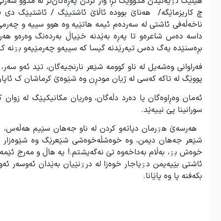
هێلێگ تۊیەنێدن مدووێگ ئڕا واز کردن پەڕەگان‌تر لە مدوو سەرک
ناخەڵەفی ئاشتی لە سەردەم ئیمە هاتێیە وە هوو سییە و چەرم
داسە دەس شاعرەو تا پەڕە بەێدنە خێیاڵ بەردەنگ وەرەو هەرا
بڕەسنێدە یەگ دەس تیەرێدنە گیسا کە سییەو چەرمێیەو بۊنە ک 
فەراوانی وەشەیل لە ناو کوومە شێعر نارنجیەگان، تێد ئەو سەر،
پووێگ لە تاکە کەسی لە ژیان مودڕن وە شێوەێ کرماشان ک ئاپارتم
ئەمان وەڕاوەگان یا دەرد دڵەگان، وەریان مکانیکیێگ لە زوان 
سورانینا پێ نییەێد.
هەرسەێ هۊرمان دپاتەو کردن لە ناو جەهان سێیم هەڵەس، بیلا 
شێعر جەهان دیمن، وە خوەشڵەخوەشی شێعرێگ وە شێوەزار کەڵ
خوەش بۊ، بەڵام بەداخەوە تێ نەگەیشتم.! یە هاڵ و مەرج ئێمەس 
ئاشتی بێیەیمن دۊیاجار خوەزا لە درۊنێیان بەێدان ئەوسەر ئەو 
بکەفنە پا وە پاێانا.
.
.