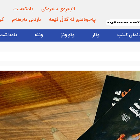
لاپەڕەی سەرەکی
پادکەست
پەیوەندی لە گەڵ ئێمە
ناردنی بەرهەم
کو
اندنی کتێب
وتار
وتو وێژ
وێنە
یادداشت