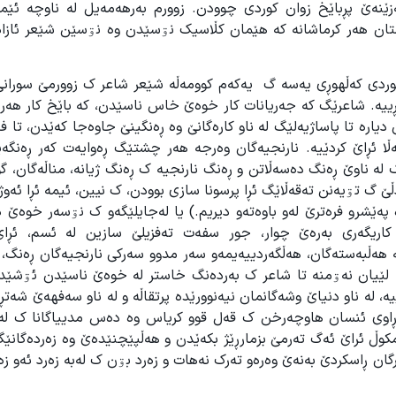
ێنەێ پڕباێخ زوان کوردی چوودن. زوورم بەرهەمەیل لە ناوچە ئێم
تان هەر کرماشانە کە هێمان کڵاسیک نۊسێدن وە نۊسێن شێعر ئازا
دی کەڵهوڕی یەسە گ یەکەم کوومەڵە شێعر شاعر ک زوورمێ سورانی 
ییە. شاعرێگ کە جەریانات کار خوەێ خاس ناسێدن، کە باێخ کار هەر 
 دیارە تا پاساژیەلێگ لە ناو کارەگانێ وە ڕەنگینێ جاوەجا کەێدن، تا فا
ەڵا ئڕاێ کردێیە. نارنجیەگان وەرجە هەر چشتێگ ڕەوایەت کەر ڕەنگەی
لە ناوێ ڕەنگ دەسەڵاتن و ڕەنگ نارنجیە ک ڕەنگ ژیانە، مناڵەگان، گو
 گ تۊیەنن تەقەڵاێگ ئڕا پرسونا سازی بوودن، ک نیین، ئیمە ئڕا ئەوژێ
ێشرو فرەترێ لەو باوەتەو دیریم.) یا لەجایلێگەو ک نۊسەر خوەێ د
اریگەری بەرەێ چوار، جور سفەت تەفزیلێ سازین لە ئسم، ئڕاێ
 لە هەڵبەستەگان، هەڵگەردییەیمەو سەر مدوو سەرکی نارنجیەگان ڕەنگ، 
 لێیان نەۊمنە تا شاعر ک بەردەنگ خاستر لە خوەێ ناسێدن ئۊشێدە
، لە ناو دنیاێ وشەگانمان نیەنوورێدە پرتقاڵە و لە ناو سەفهەێ شەت
ن ڕاوی ئنسان هاوچەرخن ک قەل قوو کریاس وە دەس مدییاگانا ک لە
مکوڵ ئراێ ئەگ تەرمێ بزمارڕێژ بکەێدن و هەڵپێچنێدەێ وە زەردەگانێ
ن ڕاسکردێ بەنەێ وەرەو تەرک نەهات و زەرد بۊن ک لەبە زەرد ئەو زە