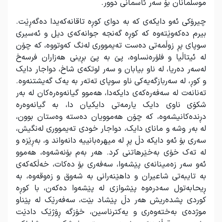
موسڵمانان بۆ سه‌ر ئاسمانی دوور.
چیرۆكی ئه‌و دایكه‌ی كه‌ به‌ دوای كوڕه‌ تاقانه‌كه‌یدا ده‌گه‌ڕێت.
بیرم ده‌كه‌وێته‌وه‌ كه‌ كوڕه‌ گه‌نجه‌ جوانه‌كه‌ی دیل و ئه‌سیری
سوپای پڕ زوڵمه‌تی ده‌ست ته‌یمووری له‌نگ كه‌وتووه‌، كه‌ چۆن
له‌ ئیتاڵیا و فلۆره‌نساوه‌، پێ به‌ پێ بڕینی هه‌زاران فرسه‌خ
له‌سه‌ر ده‌ریا، له‌ ناو بیابان و سه‌ر لوتكه‌ی شاخ، دواجار دایک
و كوڕ، له‌ سه‌ربازگه‌یه‌كی ناو سوپای ته‌ته‌ر به‌ یه‌ک گه‌یشتنه‌وه‌.
ته‌نانه‌ت له‌ سه‌فه‌ره‌كه‌ی دایكەدا، هه‌موو گیانه‌وه‌ره‌كان له‌ به‌ر
شكۆی ناوی دایک یارمه‌تی دایكیان دا، به‌ گیانه‌وه‌ره‌
دڕنده‌كانیشه‌وه‌، كه‌ چۆن هه‌موویان ده‌سته‌ وه‌ستان بوون،
له‌ به‌ر وشه‌ و مانای دایک، دواجار خودی ته‌یمووری له‌نگیش،
سه‌ری بۆ ئه‌و دایكه‌ دڵ پڕ له‌ میهره‌بانییه‌ دانه‌واند و، به‌ڕێزه‌ و
له‌ ته‌ک خۆی به‌خێرهاتنی كرد. هه‌ر به‌م بۆنه‌شه‌وه‌، هه‌موو
ئه‌و سه‌ر زه‌مینانه‌ی پێشه‌وا، سه‌فه‌ری بۆ ده‌كات، خه‌ڵكه‌كه‌ی
به‌ تایبه‌تی شاعیران و داهێنه‌رانی به‌ شه‌وق و زه‌وقه‌وه‌، به‌
ڕیحابه‌تول سه‌دره‌وه‌ پێشوازی له‌ پێشه‌وا ده‌كه‌ن، با كوڕه‌
كوردی پشده‌ریش هه‌ر دڵ پێشاد بێت، سه‌فه‌رێک له‌ پێناو
موژده‌ی به‌خته‌وه‌ری و یه‌كترناسین، خۆزگه‌ ڕۆژێک دادێت