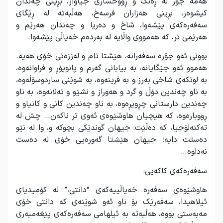
هه‌مه‌ جۆر له‌ ڕه‌نگ و ڕووخساری جیاواز، بڕینی چه‌ندان
كیشوه‌ر، بڕینی هه‌زاران فرسه‌خ، هه‌ڵبه‌ته‌ له‌ ڕێگای
سه‌فه‌ره‌كه‌ی پێشه‌وا، شاخ و ده‌ریا و چه‌ندان هه‌رێم و
هه‌رێمی تر، که‌ هه‌مووی واڵایه‌ له‌ به‌رده‌م خه‌یاڵی پێشه‌وا.
بوونی ئه‌و جۆره‌ سه‌فه‌رانه‌، هێشتا تام و له‌ززه‌تی خۆی هه‌یه‌.
هه‌موو ئه‌و جێگایانه‌، به‌ بیابانی گه‌رم و پانوپۆڕ و فراوانه‌وه‌،
به‌ لوتكه‌ی شاخی به‌رز و به‌ فرینه‌وه‌، به‌ شوێنی ساردوسۆڵه‌وه‌،
به‌ ناو چه‌ندین دۆڵ و گرد و هه‌وراز و نشێو و ته‌لانه‌وه‌، به‌ ناو
چه‌ندین دارستانی چڕوپڕه‌وه‌، به‌ ناو چه‌ندین كانی و كانیاو و
ڕووباره‌وه‌، كه‌ هیچیان هاوشێوه‌ی ئه‌وی تر ناكه‌ن… چش له‌
ته‌كنه‌لۆجیا، كه‌ ده‌ڵێت: جیهان گوندێكی بچوكه‌ و، وا له‌ نێو
ده‌ستت دایه‌؛ جیهان هێشتا گه‌وره‌یی خۆی له‌ ده‌ست
نه‌داوه‌…
سه‌فه‌ره‌كه‌ی كاكه‌یی:
هاوشێوه‌ی سه‌فه‌ره‌ خه‌یاڵییه‌كه‌ی “دانتی،” له‌ كۆمیدیای
ئیلاهیدا، سه‌فه‌رێک بۆ ناو ئه‌و شوێنه‌ی كه‌ دانتی خۆی
مه‌به‌ستی بووه‌، هه‌ڵبه‌ته‌ به‌ ئیلهامی سه‌فه‌ره‌كه‌ی پێغه‌مبه‌ری