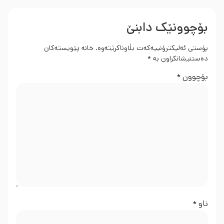
بۆچوونێک دابنێ
پۆستی ئەلیکترۆنییەکەت بڵاوناکرێتەوە.
خانە پێویستەکان
دەستنیشانکراون بە
*
بۆچوون
*
ناو
*