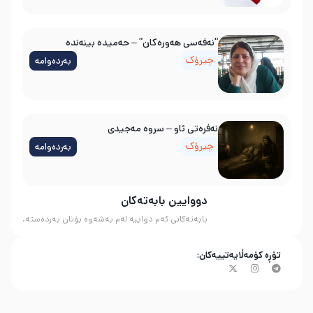
“نەفەسی هەورەکان” – حەمیدە بینەندە
چیرۆک
بەردەوامە
نه‌فره‌تی ئاو – سروه‌ مه‌جیدی
چیرۆک
بەردەوامە
دووایین بابەتەکان
بابەتەکانی ئەم دواییە لەم بەشەوە بۆتان بەردەستە.
تۆڕە کۆمەڵایەتییەکان: