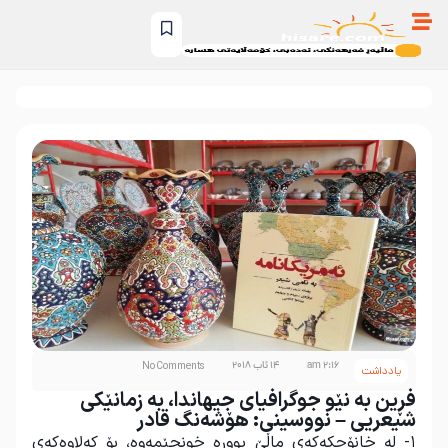
2:16 am
14 ئاب 2018
No Comments
یادداشت
فڕین بە نێو جوگرافیای جیهاندا، بە زمانێکی
شیعریی – نووسینی: هۆشەنگ قادر
۱- له‌ خانۆچكه‌كه‌ی ماڵێ پووره‌ خونچێمه‌وه‌، بۆ كه‌لاوه‌كه‌ی