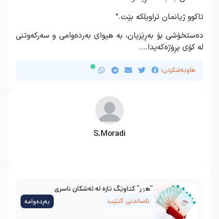
تاكوو ژیانمان تراویلكه‌ بێت.”
ده‌ستخۆشی بۆ به‌ڕێزیان، به‌ هیوای به‌رده‌وامی و سه‌ركه‌وتنی
له‌ كۆی پڕۆژه‌كه‌یدا….
هاوبەشکردن:
S.Moradi
“هۊر” کتاوێگ تازە لە ئەشکان ناسری
ناساندنی کتێب
بەردەوامە