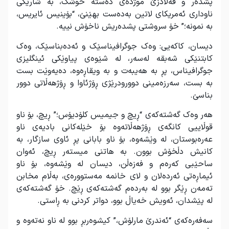
پشده‌ر و قه‌ڵادزێ موژده‌ی ده‌سته‌ خوشک، به‌ شارێكی
ناوداری ئه‌مریكای لاتین به‌ده‌ست بهێنێ، “بۆینیس ئایریس،
به‌ نمونه‌؛” خۆ سروشتی پشده‌ریش ناخۆش نییه‌.
دیسان، كاكه‌یی: وه‌ک جوگرافیناسێک و ئه‌ده‌بناسێک، وه‌ک
كابتنێكی شه‌بقه‌ له‌سه‌ر، له‌ شێوه‌ی پیاوێكی ئینگلیزی
جوگرافیناس، پڕ به‌ هه‌یبه‌ت و به‌ ویقاڕه‌وه‌، ده‌یه‌وێت بست
به‌ بست، سه‌رزه‌مینی دوورودرێژی ڕۆژئاوا و ڕۆژهه‌ڵاتی دوور
بناسێ.
هه‌ر وه‌ک گه‌شته‌كه‌ی “ڕیچ و جیمیس كلۆدیۆس؛” ڕیچ، بۆ ناو
قوڵاییی كانگەی ڕۆژهه‌ڵاته‌وه‌ بۆ خێله‌كانی بادیه‌ی ناو
عه‌ره‌بوستان، له‌ وێشه‌وه‌، بۆ ناو بابانی پڕ ئاوی سازگار، به‌
كانیش دڵخۆش بوون. به‌ هاتنی میسته‌ر ڕیچ، ئه‌وان
ساحێبی كه‌ره‌م و فه‌زه‌ڵن، دیسان له‌ وێشه‌وه‌، بۆ ناو
ئیماڕەتی ئه‌رده‌لان و لای خانمه‌ مه‌ستوورەی، به‌ڵام مخابن
ته‌مه‌ن ڕێگر بوو له‌ به‌رده‌م گه‌شته‌كه‌ی ڕێچ. خۆ گه‌شته‌كه‌ی
له‌ پێشدان، ئه‌ویش خه‌یاڵ بوو، دواتر كردنی به‌ ڕاستی.
سه‌فه‌ره‌كه‌ی “ئه‌ندرێ مارلۆش،” كیشوه‌ربڕ بوو له‌ ناو نه‌ته‌وه‌ و