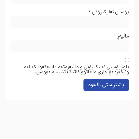
پۆستی ئەلیکترۆنی
*
ماڵپه‌ڕ
ناو، پۆستی ئەلیکترۆنی و ماڵپەڕەکەم پاشەکەوتبکە لەم
وێبگەڕە بۆ جاری داهاتوو کاتێک تێبینیم نووسی.