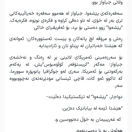
وڵاتی جیاواز بوو.
سه‌فه‌ره‌كه‌ی پێشه‌وا، جیاواز له‌ هه‌موو سه‌فه‌ره‌ خه‌یاڵییه‌كانی
تری به‌ر له‌ خۆی، له‌ ناو ده‌قی كراوه‌ و فكره‌ی نوێوه‌، فكره‌یه‌ک،
“پێشه‌وا” زوو ده‌ستی بۆ برد، بۆ ئه‌فریقیای خاكی
ڕه‌ش و مرۆڤه‌ لچ پانه‌كان و پێست ئه‌ستووره‌كان؛ ئه‌وانه‌ی
كه‌ هێشتا خه‌باتیان له‌ پێناو نان و ئازادیدایه‌.
بۆ سه‌رزه‌مینی ئه‌مریكای لاتینی پڕ له‌ ڕه‌نگ و نه‌خشه‌ی
جیاواز؛ مه‌گه‌ر “کریستۆفه‌ر كۆڵۆمبۆس”یش، له‌ یه‌كه‌م
به‌ركه‌وتنی بۆ ئه‌مریكا، سه‌ری له‌و جوگرافیا پانوپۆڕه‌ سووڕما،
که‌ تاكوو ئه‌و كات، قاچی ئینسانی مۆدێرنه‌ته‌ی نه‌چووبووه‌
سه‌ر.
دواجار، “پێشه‌وا” له‌ تێكستێكیدا ده‌ڵێت:-
“هێشتا ئێمه‌ له‌ بیابانێک ده‌ژین،
كه‌ غه‌ریبیمان به‌ خۆڵ ده‌نووسین و،
هه‌ڵه‌ش به‌ با ده‌سڕینه‌وه‌،