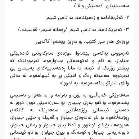
سه‌عیدییان. /ده‌قێكی واڵا./
۲- ئەفریقانامه‌ و زه‌میننامه‌، به‌ تامی شیعر.
۳- ئه‌مریكانامه‌، به‌ تامی شیعر /ڕۆمانه‌ شیعر- قه‌سیده‌./
پڕۆژه‌ی هه‌ر سێ كتێب، بۆ به‌ڕێز: پێشه‌وا كاكه‌یی.
ئه‌زموونی یه‌كه‌می پێشه‌وا، موژده‌ی سه‌ركه‌وتنی ئه‌ده‌بێكی
جیاواز، به‌ تام و نه‌كهه‌یه‌كی جیاوازه‌وه‌، ئه‌زموونێک كه‌
پێشتر زۆرێک له‌ ئێمه‌، به‌ مانا ڕه‌هه‌ندییه‌كه‌ی په‌ییمان پێ
نه‌بردووه‌، هه‌ڵبه‌ته‌ ڕه‌گ و لقێكی پڕ به‌ ئیلهامه‌وە، له‌ ده‌قی
واڵای شێركۆ بێكه‌سه‌وه‌یە، به‌ نموونه‌.
سه‌فه‌رێكی خه‌یاڵیی، به‌ بۆن و به‌رامه‌ و، به‌ هه‌وا و نه‌سیمی
پشده‌ره‌وه‌، بۆ ئه‌و په‌ڕی جیهان، بۆ سه‌رزه‌مینی دوور؛ دوور له‌
ده‌ستی ئینسانی ڕۆژهه‌ڵاتیی، سه‌فه‌رێک له‌ كانگەی
ڕۆژهه‌ڵاته‌وه‌ بۆ ناو نه‌ته‌وه‌ی جیاواز و قه‌بیله‌ و خێلی جیاواز،
هەروەها، بۆ ناو كولتوور و ته‌قالیدی جیاواز و زمانی جیاواز،
دابونه‌ریه‌تی جیاواز و كۆمه‌ڵگە و بیری جیاواز، بۆ ناو ئینسانی