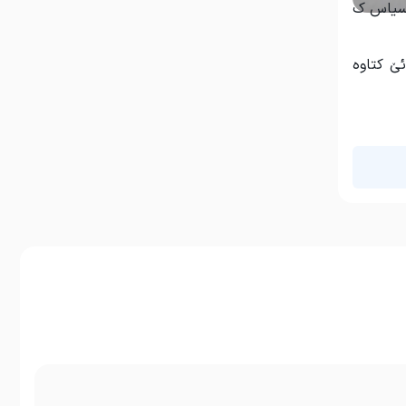
 و 559 لاپەڕە گرەوسیاس ک
ئێ کتاوە