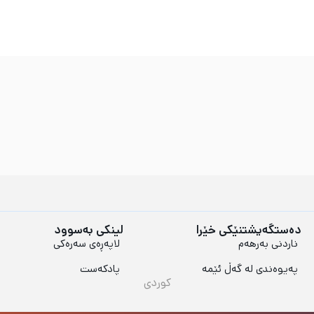
دەستگەیشتنێکی خێرا
لینکی بەسوود
ناردنی بەرهەم
لاپەڕەی سەرەکی
پەیوەندی لە گەڵ ئێمە
پادکەست
کوردی