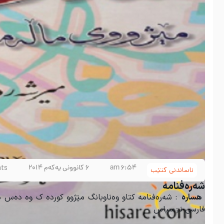
6:54 am
6 کانوونی یەکەم 2014
ts
ناساندنی کتێب
شەرەفنامە
هسارە
: شەرەفنامە کتاو وەناوبانگ مێژوو کوردە ک وە دەس م
فارسی نۊسیاس .