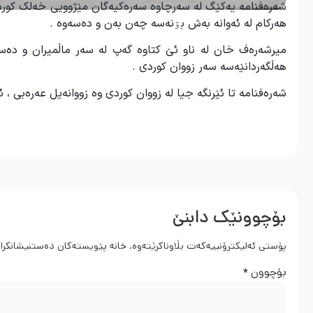
شەرەفنامە یەکێگ لە سەرچاوە سەرەکیەگان مێژوویی خەلک کورد 
هەرکام لە ئەوانە بە
ش
بۊنەسە چەن بەن و دەسەوە .
میرشەرەف خان لە ناو ئێ کتاوە گەپ لە سەر ماڵمیران و دەسڵا
هەڵگەردانێەسە سەر زووان کوردی .
شەرەفنامە تا ئێرنگە جیا لە زووان کوردی وە زووانەیل عەرەبی ، 
بۆچوونێک دابنێ
پۆستی ئەلیکترۆنییەکەت بڵاوناکرێتەوە.
خانە پێویستەکان دەستنیشانکرا
بۆچوون
*