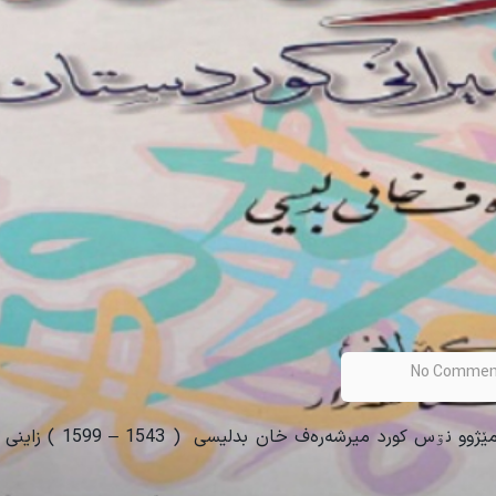
No Commen
ێژوو نۊس کورد میرشەرەف خان بدلیسی ( 1543
–
1599 ) زاین