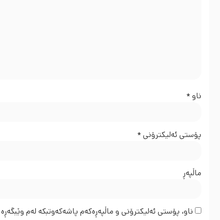
ناو
*
پۆستی ئەلیکترۆنی
*
ماڵپه‌ڕ
ناو، پۆستی ئەلیکترۆنی و ماڵپەڕەکەم پاشەکەوتبکە لەم وێبگەڕە