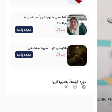
“نەفەسی هەورەکان” – حەمیدە
بینەندە
چیرۆک
بەردەوامە
نه‌فره‌تی ئاو – سروه‌ مه‌جیدی
چیرۆک
بەردەوامە
تۆڕە کۆمەڵایەتییەکان:
ی وە زووان