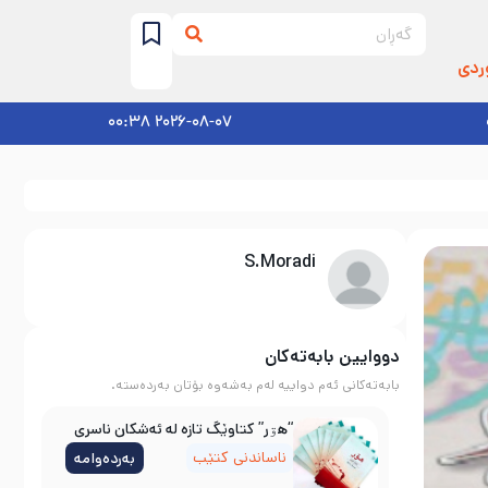
ردی
2026-08-07 00:38
S.Moradi
دووایین بابەتەکان
بابەتەکانی ئەم دواییە لەم بەشەوە بۆتان بەردەستە.
“هۊر” کتاوێگ تازە لە ئەشکان ناسری
ناساندنی کتێب
بەردەوامە