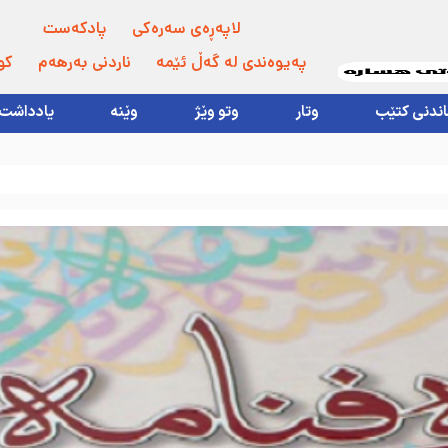
لاپەڕەی سەرەکی
پادکەست
پەیوەندی لە گەڵ ئێمە
ناردنی بەرهەم
کو
اندنی کتێب
وتار
وتو وێژ
وێنە
یادداشت