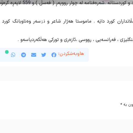
و کوردستانە .
شەرەفنامە لە چوار رووپەڕ ( فەسڵ )
تداران کورد داێە .
ماموستا هەژار شاعر و نۊسەر وەناوبانگ کورد 
ئنگلیزی ، فەرانسەیی ، رووسی ،ئازەری و تورکی هەڵگەردیاسەو .
هاوبەشکردن:
ون بە
*