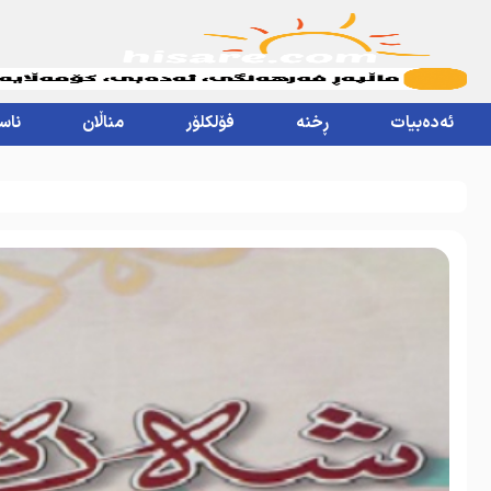
ئەدەبیات
ڕخنە
فۆلکلۆر
مناڵان
ناس