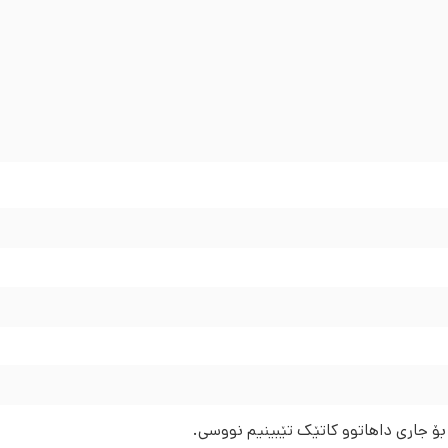
 بۆ جاری داهاتوو کاتێک تێبینیم نووسی.