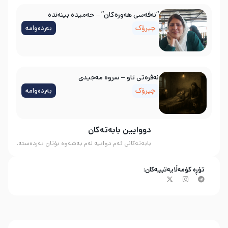
“نەفەسی هەورەکان” – حەمیدە بینەندە
چیرۆک
بەردەوامە
نه‌فره‌تی ئاو – سروه‌ مه‌جیدی
چیرۆک
بەردەوامە
دووایین بابەتەکان
بابەتەکانی ئەم دواییە لەم بەشەوە بۆتان بەردەستە.
تۆڕە کۆمەڵایەتییەکان: