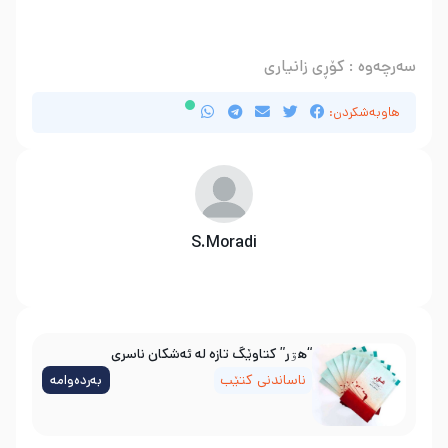
.
سەرچەوە : کۆڕی زانیاری
هاوبەشکردن:
S.Moradi
“هۊر” کتاوێگ تازە لە ئەشکان ناسری
ناساندنی کتێب
بەردەوامە