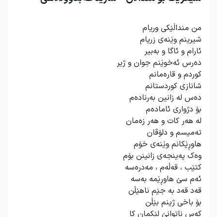
من منداڵێکی وریام
شیرینم وێنەی زریام
ئارام و ئاگا و بەبیر
دەرس ئەخوێنم جوان و ژیر
کوردم و قارەمانم
شانازی کوردستانم
دەس لە زانین بەرنادەم
بۆ دژواری ئامادەم
لە هەر کات و هەر زەمان
تەمیسم و دلۆڤان
هاوڕێکانم وێنەی خۆم
وەک پەینجەی زانینن بۆم
کتێب ، قەڵەم ، مەدرەسە
ئەم سێ هاوڕێمە بەسە
قەد قەد بە جێم ناهێڵن
بۆ باخی ژینم بێڵن
کەس ناتوانێ لێکمان کا