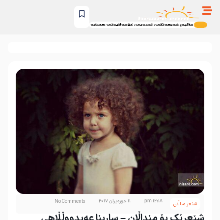
12:18 pm
11 حوزه‌یران 2017
No Comments
شێعر مناڵان
شێعرێک بۆ منداڵان – سارینا عەبدووڵڵاهی