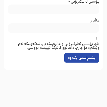
پۆستی ئەلیکترۆنی
*
ماڵپه‌ڕ
ناو، پۆستی ئەلیکترۆنی و ماڵپەڕەکەم پاشەکەوتبکە لەم
وێبگەڕە بۆ جاری داهاتوو کاتێک تێبینیم نووسی.