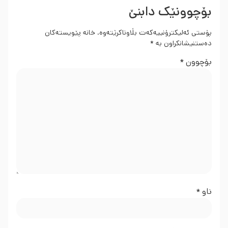
بۆچوونێک دابنێ
پۆستی ئەلیکترۆنییەکەت بڵاوناکرێتەوە.
خانە پێویستەکان
دەستنیشانکراون بە
*
بۆچوون
*
ناو
*