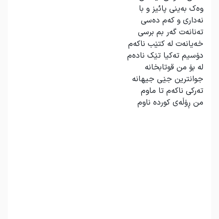
وەک بەینی پائیز و با
نەداری و کەم دەسی
تەنانەت گەر بم برسی
خەیانەت لە کتێب ناکەم
دۆسیم تەکیا تێک نادەم
لە بۆ من قوتابخانە
جوانترین جێی جیهانە
تەرکی ناکەم تا ماوم
من ڕۆڵەی کوردە ناوم
.
.
.
.
.
.