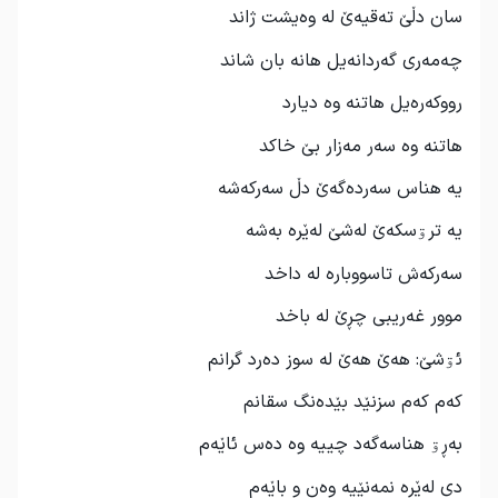
سان دڵێ تەقیەێ لە وەیشت ژاند
چەمەری گەردانەیل هانە بان شاند
رووکەرەیل هاتنە وە دیارد
هاتنە وە سەر مەزار بێ خاکد
یە هناس سەردەگەێ دڵ سەرکەشە
یه ترۊسکەێ لەشێ لەێرە بەشە
سەرکەش تاسووبارە لە داخد
موور غەریبی چڕێ له باخد
ئۊشێ: هەێ هەێ لە سوز دەرد گرانم
کەم کەم سزنێد بێدەنگ سقانم
بەڕۊ هناسەگەد چییە وە دەس ئاێەم
دی لەێرە نمەنێیە وەن و باێەم