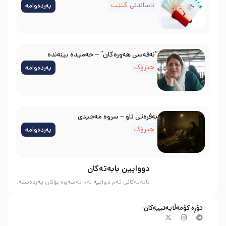
ناساندنی کتێب
بەردەوامە
“نەفەسی هەورەکان” – حەمیدە بینەندە
چیرۆک
بەردەوامە
نه‌فره‌تی ئاو – سروه‌ مه‌جیدی
چیرۆک
بەردەوامە
دووایین بابەتەکان
بابەتەکانی ئەم دواییە لەم بەشەوە بۆتان بەردەستە.
تۆڕە کۆمەڵایەتییەکان: