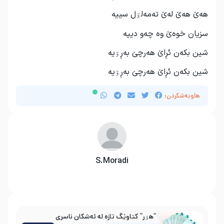
هەێ هەێ لەێ تەمەلۊل سییە
سزیان خوەێ وه چەو دییە
شین بکەن ئڕاێ هەرچێ بەڕۊیە
شین بکەن ئڕاێ هەرچێ بەڕۊیە
هاوبەشکردن:
S.Moradi
“هۊر” کتاوێگ تازە لە ئەشکان ناسری