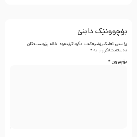
بۆچوونێک دابنێ
پۆستی ئەلیکترۆنییەکەت بڵاوناکرێتەوە.
خانە پێویستەکان
دەستنیشانکراون بە
*
بۆچوون
*