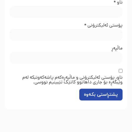
ناو
*
پۆستی ئەلیکترۆنی
*
ماڵپه‌ڕ
ناو، پۆستی ئەلیکترۆنی و ماڵپەڕەکەم پاشەکەوتبکە لەم
وێبگەڕە بۆ جاری داهاتوو کاتێک تێبینیم نووسی.