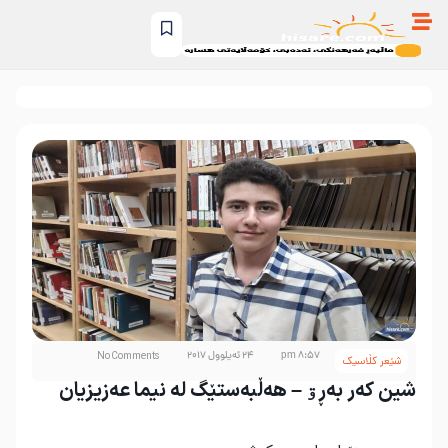
8:57 pm
24 ئەیلوول 2017
No Comments
شێعر کڵاسیک
شین کەر بەڕۊ – هەڵبەستێگ لە نیما عەزیزیان