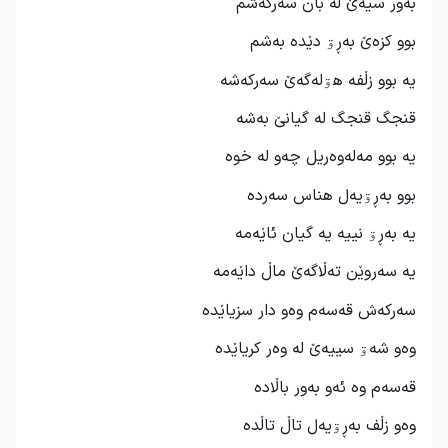
بەور سیەێ لە بان سەرکەشم
بوو کزەێ بەڕۊ دێدە بەشم
یە بوو زڵفە هۊلەگەێ سەرکەشه
قنجگ قنجگ لە گیانێ بەشە
یە بوو مەلەوەریل چەو لە خوە
بوو بەڕۊیەل هناس سەردە
یە بەڕۊ نییە یە گیان ئاێەمە
یە سەروێن تەڵاگەێ ماڵ داێەمە
سەرکەش قەسەم وەو دار سزیاێدە
وەو شەۊ سییەێ لە وەر کریاێدە
قەسەم وە ئەو بەور باڵادە
وەو زڵف بەڕۊیەل تاڵ تاڵدە