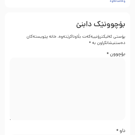
وەڵامدانەوە
بۆچوونێک دابنێ
پۆستی ئەلیکترۆنییەکەت بڵاوناکرێتەوە.
خانە پێویستەکان
دەستنیشانکراون بە
*
بۆچوون
*
ناو
*