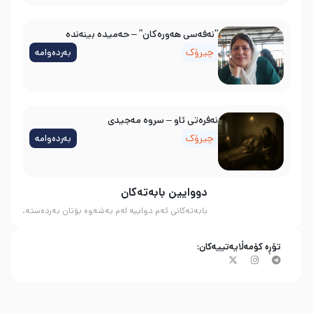
“نەفەسی هەورەکان” – حەمیدە بینەندە
چیرۆک
بەردەوامە
نه‌فره‌تی ئاو – سروه‌ مه‌جیدی
چیرۆک
بەردەوامە
دووایین بابەتەکان
بابەتەکانی ئەم دواییە لەم بەشەوە بۆتان بەردەستە.
تۆڕە کۆمەڵایەتییەکان: