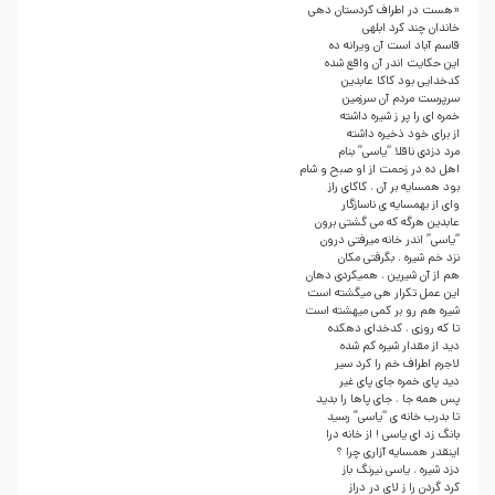
«هست در اطراف کردستان دهی
خاندان چند کرد ابلهی
قاسم آباد است آن ویرانه ده
این حکایت اندر آن واقع شده
کدخدایی بود کاکا عابدین
سرپرست مردم آن سرزمین
خمره ای را پر ز شیره داشته
از برای خود ذخیره داشته
مرد دزدی ناقلا “یاسی” بنام
اهل ده در زحمت از او صبح و شام
بود همسایه بر آن ، کاکای راز
وای از بهمسایه ی ناسازگار
عابدین هرگه که می گشتی برون
“یاسی” اندر خانه میرفتی درون
نزد خم شیره ، بگرفتی مکان
هم از آن شیرین ، همیکردی دهان
این عمل تکرار هی میگشته است
شیره هم رو بر کمی میهشته است
تا که روزی ، کدخدای دهکده
دید از مقدار شیره کم شده
لاجرم اطراف خم را کرد سیر
دید پای خمره جای پای غیر
پس همه جا ، جای پاها را بدید
تا بدرب خانه ی “یاسی” رسید
بانگ زد ای یاسی ! از خانه درا
اینقدر همسایه آزاری چرا ؟
دزد شیره ، یاسی نیرنگ باز
کرد گردن را ز لای در دراز