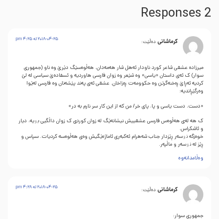
2 Responses
2018-04-25 له‌ 4:25 pm
کرماشانی
دەڵێت:
میرزاده عشقی شاعر کورد ناودار ئه‌هل شار هه‌مه‌دان، هه‌ڵوه‌سێگ دێرێ وه‌ ناو (جمهوری
سوار) ک ئه‌ی داستان «یاسی» وه‌ شێعر وه‌ زوان فارسی هاوردیه‌ و ئسفاده‌ێ سیاسی له‌ لێ
کردیه‌ ئه‌ڕاێ ڕه‌خنه‌گرتن وه‌ حکوومه‌ت ڕه‌زاخان. عشقی ئه‌ی په‌ند پێشه‌نان وه‌ فارسی له‌ێوا
وه‌رگێڕاندیه‌:
«دست، دست یاسی و پا، پای خر/ من که از این کار سر نارم به در»
ک هه‌ له‌ی هه‌ڵوه‌س فارسی عشقییش نیشانه‌ێگ له‌ زوان کوردی ک زوان داڵگیی بۊیه‌، دیار
و ئاشکراس.
خوه‌زگه‌ نۊسه‌ر ڕێزدار جناب شه‌هرام ئه‌کبه‌ری ئاماژه‌ێگیش وه‌ی هه‌ڵوه‌سه‌ کردیات. سپاس و
ڕێز له‌ نۊسه‌ر و ماڵپه‌ر.
وەڵامدانەوە
2018-04-25 له‌ 4:28 pm
کرماشانی
دەڵێت:
جمهوری سوار: