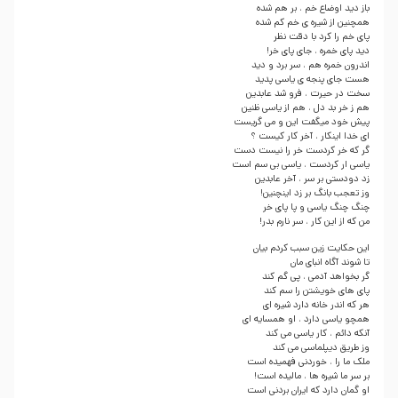
باز دید اوضاع خم ، بر هم شده
همچنین از شیره ی خم کم شده
پای خم را کرد با دقت نظر
دید پای خمره ، جای پای خر!
اندرون خمره هم ، سر برد و دید
هست جای پنجه ی یاسی پدید
سخت در حیرت ، فرو شد عابدین
هم ز خر بد دل ، هم از یاسی ظنین
پیش خود میگفت این و می گریست
ای خدا اینکار ، آخر کار کیست ؟
گر که خر کردست خر را نیست دست
یاسی ار کردست ، یاسی بی سم است
زد دودستی بر سر ، آخر عابدین
وز تعجب بانگ بر زد اینچنین!
چنگ چنگ یاسی و پا پای خر
من که از این کار ، سر نارم بدر!
این حکایت زین سبب کردم بیان
تا شوند آگاه انبای مان
گر بخواهد آدمی ، پی گم کند
پای های خویشتن را سم کند
هر که اندر خانه دارد شیره ای
همچو یاسی دارد ، او همسایه ای
آنکه دائم ، کار یاسی می کند
وز طریق دیپلماسی می کند
ملک ما را ، خوردنی فهمیده است
بر سر ما شیره ها ، مالیده است!
او گمان دارد که ایران بردنی است