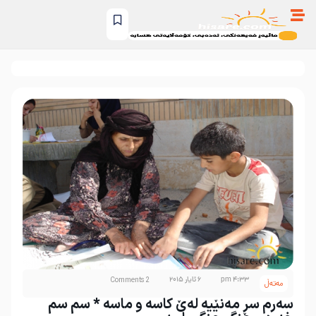
4:33 pm
6 ئایار 2015
2 Comments
مەتەڵ
سه‌رم سڕ مه‌نێیه‌ له‌ێ کاسه‌ و ماسه * سم سم