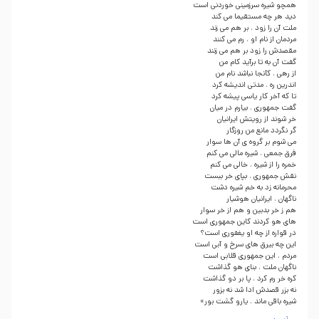
همچو شیره سرزمینی خوردنی است
دید هر چه مستقیما می کند
ملت آن را زود ، بر هم می زند
مردمان از نام او ، رم می کنند
مقصدش را زود بر هم می زنند
گفت آن به تا برآید کام من
از رهی ، کآنجا نباشد نام من
اندرین ره ، مدتی اندیشه کرد
تا که آخر کار یاسی پیشه کرد
گفت جمهوری ، بیارم در میان
خر شوند از رویتش ایرانیان
گر نگردد مانع من روزگار
می شوم بر گروه ی آن ها سوار
فرق جمعی ، شیره مالی می کنم
خمره را از شیره ، خالی می کنم
نقش جمهوری ، بپای خر ببست
محرمانه زد به خم شیره دشت
ناگهان ، ایرانیان هوشیار
هم ز خر بدبین و هم از خر سوار
های هو کردند کاین جمهوری است
در قواره از چه او یغفوری است؟
این چه بیرق های سرخ و آبی است
مردم ، این جمهوری قلابی است
ناگهان ملت ، بنای هو گذاشت
کره خر رم کرد ، پا بر دو گذاشت
نه بزر قصدش ادا شد نه بزور
شیره باقی ماند ، یارو گشت بور»