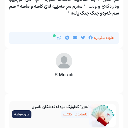
وه‌ۊه‌گه‌ێ و وه‌ت ”
سه‌رم سڕ مه‌نێیه‌ له‌ێ کاسه‌ و ماسه * سم
سم خه‌ره‌و چنگ چنگ یاسه
“
هاوبەشکردن:
S.Moradi
“هۊر” کتاوێگ تازە لە ئەشکان ناسری
ناساندنی کتێب
بەردەوامە