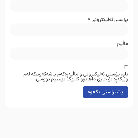
پۆستی ئەلیکترۆنی
*
ماڵپه‌ڕ
ناو، پۆستی ئەلیکترۆنی و ماڵپەڕەکەم پاشەکەوتبکە لەم
وێبگەڕە بۆ جاری داهاتوو کاتێک تێبینیم نووسی.