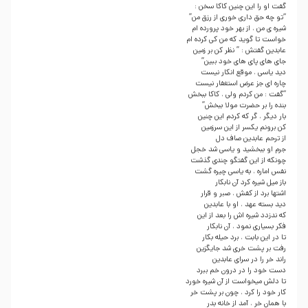
گفت او را این چنین کاکا سخن :
“تو چه حق داری خوری از رزق من”
شیره ی من ، از بهر خود پرورده ام
خواست تا گوید که من کی کرده ام
عابدین گفتش : ” نظر کن بر زمین
جای های پای های خود ببین”
دید یاسی ، موقع انکار نیست
چاره ای جز عرض استغفار نیست
“گفت : من کردم ولی ، کاکا ببخش
بنده را بر حضرت مولا ببخش”
بار دیگر ، گر که کردم این چنین
کن برونم یکسر از این سرزمین
از ترحم عابدین صاف دل
جرم او ببخشید و یاسی شد خجل
چونکه از این گفتگو چندی گذشت
نفس اماره ، به یاسی چیره گشت
باز میل شیره کرد آن نابکار
اشتها برد از کفش ، صبر و قرار
دید بسته عهد ، او با عابدین
که ندزدد شیره اش را بعد از این
فکر بسیاری نمود ، آن نابکار
تا در این بابت ، برد حیله بکار
رفت بر پشت خری شد جایگزین
راند خر را در سرای عابدین
دست خود را در درون خم ببرد
تا دلش میخواست از آن شیره خورد
کار خود را کرد ، چون بر پشت خر
با همان خر ، آمد از خانه بدر