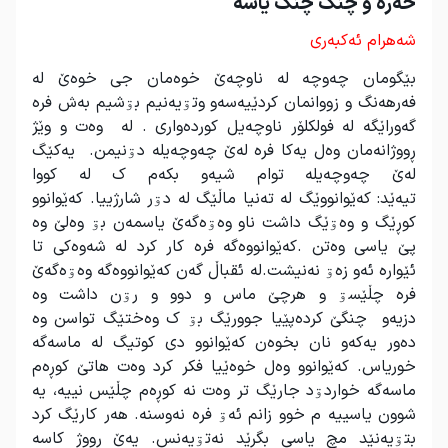
خه‌ره‌ و چنگ چنگ یاسه
شه‌هرام ئه‌کبه‌ری
بێگومان چه‌وچه‌ له ناوچه‌ێ خوه‌مان جی خوه‌ێ له
فه‌رهه‌نگ و زووانمان کردێیه‌سه‌و وتۊیه‌نیم بۊشیم به‌ش فره
گه‌وراێگه‌ له فولکلۆر ناوچه‌یل کوردەواری . له وه‌ت و وێژ
ڕووژانه‌مان وه‌ل یه‌کا فره له‌ێ چه‌وچه‌یله دۊنیمن. یه‌کێگ
له‌ێ چه‌وچه‌یله‌ توام شیه‌و بکه‌م ک له کووا
تیه‌ێد: که‌ێوانووێگ له ته‌نیا ماڵێگ له دۊر شارژییا. که‌ێوانوو
کوڕێگ و وه‌ۊێگ داشت ناو وه‌ۊه‌گه‌ێ یاسمەن بۊ وه‌لێ وه
پێ یاسی وه‌تن .که‌ێوانووه‌گه‌ فره کار کرد له شه‌وه‌کی تا
ئێواره ئه‌و زه‌ۊ نه‌نیشت.له‌ ئقباڵ گه‌ن که‌ێوانووه‌گه‌ وه‌ۊه‌گه‌ێ
فره چڵێسۊ و هرچێ ماس و دوو و رۊن داشت وه
دزیه‌و چنگێ کرده‌پێیا جوورێگ بۊ ک وه‌ختێگ تواسن وه
ده‌ور یه‌که‌و نان بخوه‌ن که‌ێوانوو دی کوتیگ له ماسه‌گه‌
خوریاس. که‌ێوانوو وه‌ل خوه‌ێیا فکر کرد وه‌ت هاتێ کوڕه‌م
ماسه‌گه‌ خواردۊد جارێگ تر وه‌ت نه کوڕه‌م چڵێس نییه، یه
شوون یاسییه م خوو زانم ئه‌ۊ فره نه‌وسنه‌. هه‌ر کارێگ کرد
بتۊیه‌نێد مچ یاسی بگرێد نه‌تۊیه‌نس. یه‌ێ رووژ کاسه