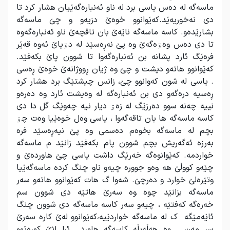
ماسه‌گه‌ له ده‌س یاسی برد له ناو ئه‌نباره‌گه‌ێیان هشار کرد تا
دی نه‌خوریه‌ێد.که‌ێوانوو خوه‌ێ دزیه‌و و چێ ماسه‌گه‌
بشارێده‌و. کاسه‌ ماسه‌گه‌ ناێه‌ێ بان تاقچه‌ێ ناو ئه‌نباره‌گەوە‌
تا دی ده‌س وه‌ۊه‌گه‌ێ وه پێ نه‌ڕه‌سێد له دۊیاێ ئه‌وه قه‌ێر
فره‌ێگ ئارد پشانه بن ئه‌نباره‌گه‌وا تا شوون پاێ بکه‌فێد.
که‌ێوانوو هاتەو دیشت و چێ وه ژیان ڕووژانه‌ێ خوه‌ێ ڕه‌سی
. یاسی له شون که‌وانوو چێ، زانس چیشتێگ برد هشار کرد
ڕه‌سیه دره‌گه‌و دی بن ئه‌نباره‌گه‌ له وه‌یشت ئارد وه ده‌ره‌و
نییه چه‌نه‌ سوو ده‌رزێگ له زه‌ۊ دیار نیه چه‌وێگ گل دا دی
کاسه‌ ماسه‌گه‌ ها بان تاقه‌گه‌وا ، یاسی وه‌ل خوه‌ێیا وه‌ت چۊ
بچم له ماسه‌گه‌ بخوه‌م ده‌سمی وه پێ نیه‌ڕه‌سێد فره
به‌رزه‌ ئه‌گه‌ریش بچم شوون پام بکه‌فێد زانێد م ماسه‌گه‌
خواردمه. که‌ێوانوه‌گه‌ خه‌رێگ داشت یاسی چێ هاورده‌ێ و
چێه‌و کووڵێ هه‌ وه‌و جووره چیه‌و ناو چنگ کرده ماسه‌گه‌ێیا
وتێره‌لێ خوارد و ده‌رچێ. شه‌وا گ هات که‌ێوانوو هاته‌و سه‌ر
ماسه‌گه‌ بزانێد چوه وه سه‌رێ هاتێه دی شوون سم
خه‌ره‌گه‌ که‌فتێه‌ ، چیه‌و سه‌ر کاسه ماسه‌گه ‌دی شوون چنگ
ئاێه‌مێگه ک له ماسه‌گه‌ خواردێیه‌،که‌ێوانوو له‌ێ کاره سه‌رێ
سڕ مه‌ن . وه هه‌ڵه‌پڵه‌ کاسه‌گه‌ هاورد ئڕا لاێ کوڕه‌ێوو