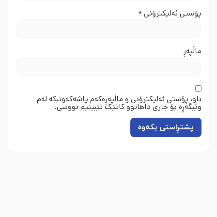
پۆستی ئەلیکترۆنی
*
ماڵپه‌ڕ
ناو، پۆستی ئەلیکترۆنی و ماڵپەڕەکەم پاشەکەوتبکە لەم
وێبگەڕە بۆ جاری داهاتوو کاتێک تێبینیم نووسی.