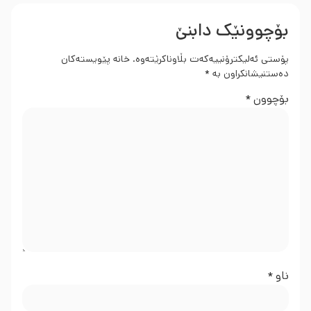
بۆچوونێک دابنێ
پۆستی ئەلیکترۆنییەکەت بڵاوناکرێتەوە.
خانە پێویستەکان
دەستنیشانکراون بە
*
بۆچوون
*
ناو
*