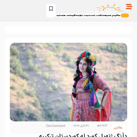
9:19 am
31 ئایار 2017
One Comment
عه‌کس
دڵنگ ژنەیل کورد لە کوردستان ترکییە