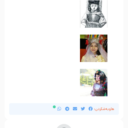
هاوبەشکردن: