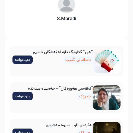
S.Moradi
“هۊر” کتاوێگ تازە لە ئەشکان ناسری
ناساندنی کتێب
بەردەوامە
“نەفەسی هەورەکان” – حەمیدە بینەندە
چیرۆک
بەردەوامە
نه‌فره‌تی ئاو – سروه‌ مه‌جیدی
چیرۆک
بەردەوامە