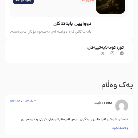
دووایین بابەتەکان
بابەتەکانی ئەم دواییە لەم بەشەوە بۆتان بەردەستە.
تۆڕە کۆمەڵایەتییەکان:
یەک وەڵام
2017-05-31 له‌ 6:58 pm
rooz
دەڵێت:
دەسدان خوەش فەرە خاس و رەنگینن سپاس لە زامەتیلدان ئرای کوردی و کوردەواری
وەڵامدانەوە