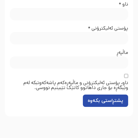
ناو
*
پۆستی ئەلیکترۆنی
*
ماڵپه‌ڕ
ناو، پۆستی ئەلیکترۆنی و ماڵپەڕەکەم پاشەکەوتبکە لەم
وێبگەڕە بۆ جاری داهاتوو کاتێک تێبینیم نووسی.