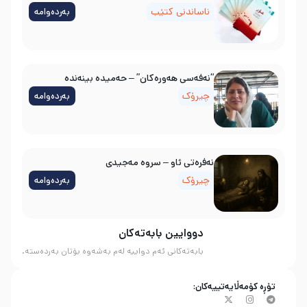
ناساندنی کتێب
بەردەوامە
“نەفەسی هەورەکان” – حەمیدە بینەندە
چیرۆک
بەردەوامە
نه‌فره‌تی ئاو – سروه‌ مه‌جیدی
چیرۆک
بەردەوامە
دووایین بابەتەکان
بابەتەکانی ئەم دواییە لەم بەشەوە بۆتان بەردەستە.
تۆڕە کۆمەڵایەتییەکان: