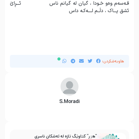
قـه‌سه‌م وه‌‌و خـودا ، گیان له‌ گیانم ناس ئـــڕاێ
ئشق پـــاک ، دڵــم لــــه‌کـه‌ داس
هاوبەشکردن:
S.Moradi
“هۊر” کتاوێگ تازە لە ئەشکان ناسری