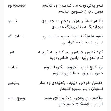
ئــه‌و یه‌کی وه‌ت م ، کــه‌مـه‌ی وه‌ قه‌ڵـه‌م ده‌مـه‌ێ وه‌
ده‌س ، یه‌ێ خــاوه‌ن جه‌ڵـه‌م
تاگــه‌ر نیشان به‌ێ ، زه‌خم رۊ جه‌سه‌ێ ئـــــه‌و
بێچاره‌ێگــــه‌ ، تا رووژێگ هه‌سه‌ێ
ده‌رمــه‌نـه‌ێگ تـه‌نیـا ، جورم و تـــاوانــێ نـــانێــــگه‌
ئــــۊیـــه‌ ، نــــاینـه‌ داوانـــێ
ئێره‌نگه‌یش خاهش ، م کــه‌م لــه ئـۊیـــه‌ هه‌ر
کـام لــه‌و ڕێیه‌ ، زانین خــاس بۊیه‌
بێ هۊچ ترس و کـووم ، بگرن لــه‌ وه‌ر سابت
کــه‌ن دیـرین ، جه‌ڵــه‌م و جه‌وه‌ر
خه‌مبار خوه‌ش دێرێد ، بکه‌ێده‌ێ وه‌ ساز بــــژه‌نێ
نــــه‌واێ ، پـــڕ ســوزو گــــوداز
به‌ڵکه‌م په‌پـووله‌ێ ، لا بگــرێه‌ لاێ شه‌م وه‌رج له‌ یه‌
ئاو بوو ، لاشه‌گه‌ێ کــه‌م که‌م