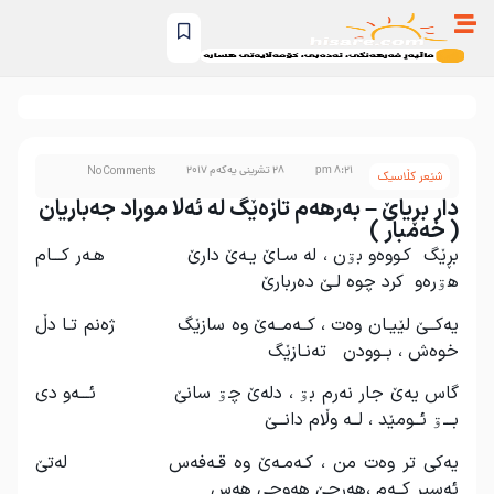
8:21 pm
28 تشرینی یەکەم 2017
No Comments
شێعر کڵاسیک
دار بڕیاێ – بەرهەم تازەێگ لە ئەلا موراد جەباریان
( خەمبار )
بڕێگ کـووه‌و بۊن ، له‌ سـاێ یـه‌ێ دارێ هـه‌ر کـــام
هۊره‌و کرد چوه‌ لـێ ده‌ربارێ
یه‌کــێ لێیـان وه‌ت ، کــه‌مــه‌ێ وه ‌سازێگ ژه‌نم تـا دڵ
خوه‌ش ، بــوودن ته‌نـازێگ
گاس یه‌ێ جار نه‌رم بۊ ، دله‌ێ چۊ سانێ ئـــه‌و دی
بـــۊ ئــومێد ، لــه وڵام دانــێ
یه‌کی تر وه‌ت من ، کـه‌مـه‌ێ وه‌ قـه‌فه‌س له‌تێ
ئه‌سیر کــه‌م ،هه‌رچێ هه‌وچی هه‌س