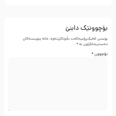
بۆچوونێک دابنێ
پۆستی ئەلیکترۆنییەکەت بڵاوناکرێتەوە.
خانە پێویستەکان
دەستنیشانکراون بە
*
بۆچوون
*