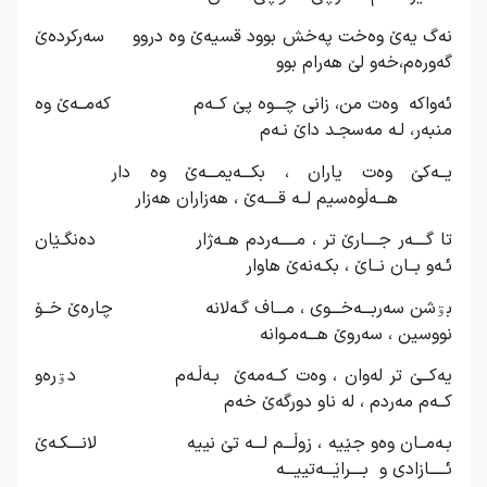
نه‌گ یه‌ێ وه‌خت په‌خش بوود قسیه‌ێ وه‌ دروو سه‌رکرده‌ێ
گه‌وره‌م،خه‌و لێ هه‌رام بوو
ئه‌واکه‌ وه‌ت من، زانی چـــوه‌ پێ کــه‌م که‌مــه‌ێ ‌وە
منبه‌ر، لـه‌ مەسجـد داێ نـه‌م
یــه‌كێ وه‌ت یاران ، بکـــه‌یمـــه‌ێ وه‌ دار
هـــه‌ڵوه‌سیم لــه‌ قــــه‌ێ ، هه‌زاران هه‌زار
تا گــــه‌ر جــــارێ تر ، مـــــه‌ردم هــه‌ژار ده‌نگـێان
ئـه‌و بــان نــاێ ، بکـه‌نه‌‌ێ هاوار
بۊشن سه‌ربـــه‌خـــوی ، مـــاف گـه‌لانه‌ چاره‌‌ێ خــۆ
نووسین ، سه‌روێ هـــه‌مـوانه
یه‌کــێ تر له‌وان ، وه‌ت کــه‌مه‌ێ بـه‌ڵـه‌م دۊره‌و
کــه‌م مه‌ردم ، له‌ ناو دورگه‌ێ خه‌م
بـه‌مــا‌ن‌ وه‌و جێیە ، زوڵـــم لـــه‌ تێ نییه‌ لانــــکـه‌ێ
ئـــــازادی و بــــراێـــه‌تییـــه‌