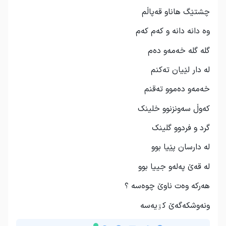
چشتێگ هاناو قەپاڵم
وە دانە دانە و کەم کەم
گلە گلە خەمەو دەم
لە دار لێیان تەکنم
خەمەو دەموو تەقنم
کەوڵ سەونزنوو خلینک
گرد و فردوو گلینک
لە دارسان پێیا بوو
لە قەێ پەلەو جییا بوو
هەرکە وەت ناوێ چوەسە ؟
ونەوشکەگەێ کۊیەسە