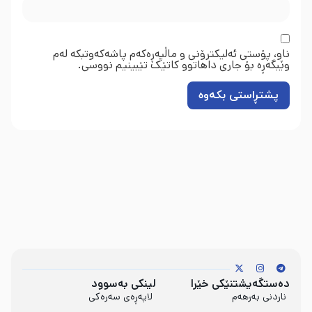
ناو، پۆستی ئەلیکترۆنی و ماڵپەڕەکەم پاشەکەوتبکە لەم
وێبگەڕە بۆ جاری داهاتوو کاتێک تێبینیم نووسی.
دەستگەیشتنێکی خێرا
لینکی بەسوود
ناردنی بەرهەم
لاپەڕەی سەرەکی