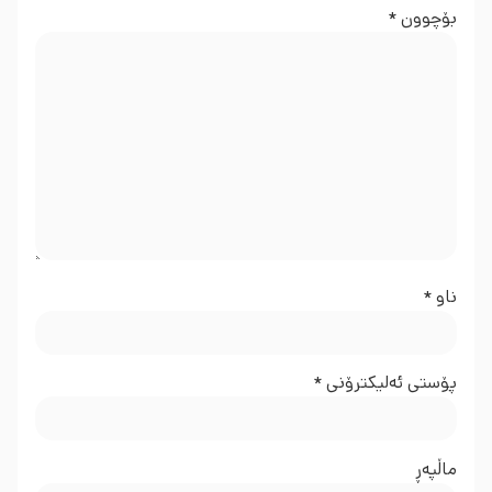
بۆچوون
*
ناو
*
پۆستی ئەلیکترۆنی
*
ماڵپه‌ڕ