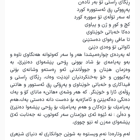
ڕێگای ڕاستی تۆ بەر نادەن
پەڕووكی ڕق ئەستوورە كورد
لە سەر تۆڵەی تۆ سوورە كورد
كچ و كوڕ و ژن و پیاوی
دەكا خەباتی خوێناوی
تا مافی ڕەوای دەستێنێ
ئاواتی تۆ وەدی دێنێ
لە پەردەی چوارەمیشدا هەر وا سەر كەوتوانە هەنگاوی ناوە و
بەو پەیامەی بۆ شاد بوونی ڕۆحی پێشەوای دەنێرێ، بە
وەزمان هێنان و جووڵاندنی ئەو ڕەستەو وشانەی بۆنی
یەكبوون و خۆ بەختكردنیان لێدێت وەك، ڕێگای ڕاستی و
فیداكاری و خەباتی خوێناوی و پەڕۆكی ڕق ئەستوور و هاتنی
ڕۆڵەی ئازا و خوێنگر. كە هەر وشەی «هاتن» مانای كۆ و یەك
دەنگی دەگەیێنێ و ئاماژەیە بۆ دەست دانە دەستی یەك،هەم
پەیامێك بۆ دژەكان و هەم پەیامێك بۆ ڕۆحی پێشەوا دەنێرێ
و دەڵێ : نە ئێوە ئەی دوژمنان سەر كەوتون، نە جەنابت ئەێ
پێشەوای مەزن لە نێو چووی
.
لەم وتارەدا نەم ویستوە بە شوێن جوانكاری لە دنیای شێعری