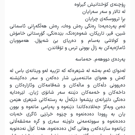
ڕۆچنەی كۆختانیش گیراوە
لە تالار و سەر سەرایان
بڕا ترووسكەی چرایان
لەم پەردەیەدا ڕەنگی ڕەش وەك، ڕەش هەڵگەڕانی ئاسمانی
شین، قیر، تاریكان، شەوەزەنگ، بێدەنگی، گۆڕستانی خامۆش
و كولاشی بەسام و دەریای بێ شەپۆل. هەموویان
ئاماژەیەكن به زاڵ بوونی ترس و تۆقاندن
.
پەردەی دووهەم. حەماسە
لەدوای ئەم بەشە لە شێعرەكە كە تژییە لەو وینانەی باس لە
كەش و هەوای ماتنەمینی شار دەكەن و سەر دەكێشنە
دەروونی دڵەكان و ماڵەكان و شەقامەكان وئازارەكان و
داخەكان و خەمەكان دێننە سەر شانۆی ژیان. لێرەدایە
دەنگی دلێرانەی پێشەوا دێكەڵ بە ڕستەكانی شێعری هێمن
دەبن وبەگژ جەللادەكاندا دێنەوە و پەیامی مانەوە و بوون
یان بە ڕوودا دەدەنەوە و چێوە خرتێی ئاگری خەبات
دەدەنەوە و سووتەمەنی داوێنە سەری و گڕە مەشقەڵانی
ژیانەوە سازدەكەن وهانی گەل دەدەنەوە، هەتا كۆڵ نەدەنوبە