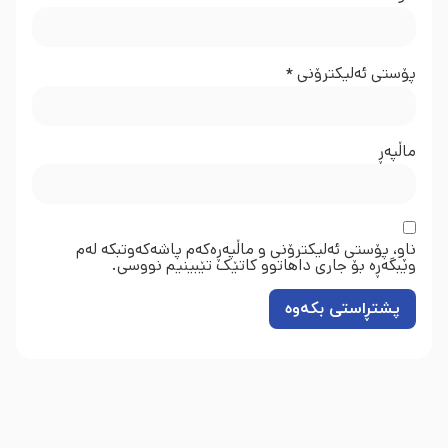
پۆستی ئەلیکترۆنی
*
ماڵپه‌ڕ
ناو، پۆستی ئەلیکترۆنی و ماڵپەڕەکەم پاشەکەوتبکە لەم
وێبگەڕە بۆ جاری داهاتوو کاتێک تێبینیم نووسی.