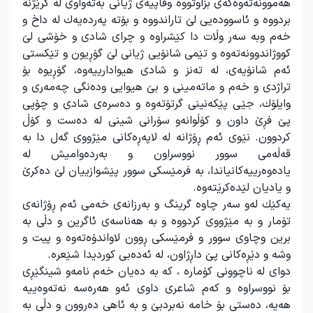
هەموونەتەوەكەی بزاوتووە وقاپیەی ژیانی بەتەواوی لە گرێژنە
بردووە و ئاسوودەیی لێ تاراندووە و بۆتە پەردەیەك لە داخ و
خەم وبە سەر وڵات دا كێشراوە و چرای شادی و خۆشی لێ
كووژاندوونەتەوە و تێمی شانۆیی ژیانی لێ گۆڕیون و تێكستی
ئەم شانۆیەی، لە تەنز و شادی هیوادارییەوە، گۆڕیوە بۆ
تراژدی و خەم و ماتەمینی و بێ هیوایی ودەنگی چەمەری و
وایلۆك، جێی پێكەنینی گرتۆتەوە و دەسرەی شادی و چۆپی
پێ فڕێ داون و كۆڵوانەو سۆرانی شینی لە دەست و كۆڵ
كردوون. نێوی ئەم ڕۆژانە لە لاپەڕەكانی مێژووی گەل دا بە
قەڵەمی سوور نووسراون و بەردەوامیش لە
یادەوەرییەكانیاندا، بە فرمێسكی سوور پێشوازییان لێ دەكرێ
و یادیان لێدەكرێتەوە
.
یەكێك لەو سەر چاوە گرینگ و بەرزانەی خەمی ئەم ڕۆژانەی
تۆمار و بە مێژووی كردووە و بە هەناسەی ئاگرین و دڵی بە
برین وچاوی سوور و فرمێسكی ڕوون لاواندۆەتەوە و پیت و
وشە و دێڕەكانی پێ داڕژاون، لە ئەدەبی كوردیدا شێعرە
.
دوای لە ناچوونی كۆمارە ، كە بە دەیان خەم نامەو شینگێڕی
بۆ نووسراوە و كەم شاعری داوی ئەو هەرەسە نەتەوەییە
هەیە، دەستی بۆ خامە نەبردبێ و بە ئاهی دەروون و دڵی بە