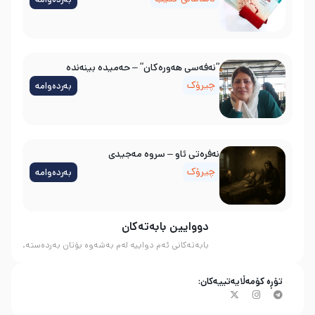
“نەفەسی هەورەکان” – حەمیدە بینەندە
چیرۆک
بەردەوامە
نه‌فره‌تی ئاو – سروه‌ مه‌جیدی
چیرۆک
بەردەوامە
دووایین بابەتەکان
بابەتەکانی ئەم دواییە لەم بەشەوە بۆتان بەردەستە.
تۆڕە کۆمەڵایەتییەکان: