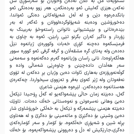
نسكۆیەك مل بە گلان نەدەن وخۆیان بۆ سەرشۆڕی شل
نەكەن.هێزی گەلیش ئەو بەردەنگەن، هەر زوو بەدەنگی ئەو
بانگدەرەوە دێن و لە ڵەل شەپۆلەكانی دەنگی ئەواندا،
دەخورۆشێن ودەبنە شەپۆلوگردەلوولان و ئەگەر لە بەر
بێدەرەتانی و بێپشتیوانی ناتوانن ڕاستەوخۆ بەربینگ بە
زۆردار و داگیر كەران بگرنو تێی ڕابێن، ئەوە بە چاوی بە
فرمێسكەوە دەچنە كۆڕی خەبات وكوورەی ژیانەوە نێڵ
دەدەن ولە پەنای گڕە مشقەڵان و گرفە گرفی ئەو كوورە سوور
هەڵگەڕاوەدا، نانی ڕاسان وژیانەوە گەرم دەگەنەوە و سەمەنی
سەر هەڵدان دادەچێنن و چاوەڕێی شەماڵی وادە و
گوڵەنەورۆزەی بەهاری ئاوات دەبن وژیان پڕ دەكەن لە تۆوی
نەفەوتان ولە ژێر كەوی بەفر و تەزووی سیخواردا، چەكەرەی
هەستانەوە دەردەكەن. لێرەوە هێمنی شاعری
گەل، دەبێتە زمان حاڵی پێشەواكەیو لە گەڵ ڕۆحیدا تێكەڵ
دەبێ وهانی نەسرەوتن و نەوەستانی خەڵك دەدات. تاوێك
دەبێتە هێمنی پێشمەرگە و تێكەڵ بە خەڵكی خورۆشاوی شار
دەبێ وشینی بۆ دەگێڕێ و ماتەمینی بۆ دەگرێ و لە هەناوی
پڕلە شین و شەپۆڕی خەڵكەوە، بۆ كۆمار و سەر كۆمارەكەی
دەگری،جارێكیش لە دڵ و دەروونی پێشەواكەیەوە، بۆ خەڵك