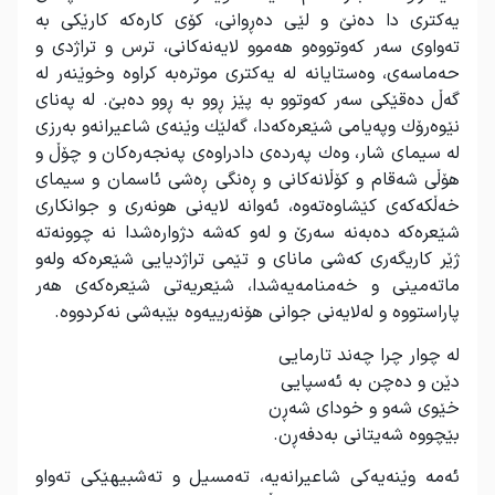
یەكتری دا دەنێ و لێی دەڕوانی، كۆی كارەكە كارێكی بە
تەواوی سەر كەوتووەو هەموو لایەنەكانی، ترس و تراژدی و
حەماسەی، وەستایانە لە یەكتری موترەبە كراوە وخوێنەر لە
گەڵ دەقێكی سەر كەوتوو بە پێز ڕوو بە ڕوو دەبێ. لە پەنای
نێوەرۆك وپەیامی شێعرەكەدا، گەلێك وێنەی شاعیرانەو بەرزی
لە سیمای شار، وەك پەردەی دادراوەی پەنجەرەكان و چۆڵ و
هۆڵی شەقام و كۆڵانەكانی و ڕەنگی ڕەشی ئاسمان و سیمای
خەڵكەكەی كێشاوەتەوە، ئەوانە لایەنی هونەری و جوانكاری
شێعرەكە دەبەنە سەرێ و لەو كەشە دژوارەشدا نە چوونەتە
ژێر كاریگەری كەشی مانای و تێمی تراژدیایی شێعرەكە ولەو
ماتەمینی و خەمنامەیەشدا، شێعریەتی شێعرەكەی هەر
پاراستووە و لەلایەنی جوانی هۆنەرییەوە بێبەشی نەكردووە
.
لە چوار چرا چەند تارمایی
دێن و دەچن بە ئەسپایی
خێوی شەو و خودای شەڕن
بێچووە شەیتانی بەدفەڕن
.
ئەمە وێنەیەكی شاعیرانەیە، تەمسیل و تەشبیهێكی تەواو