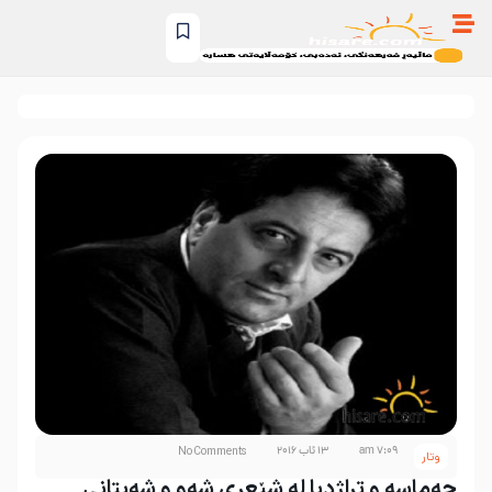
7:09 am
13 ئاب 2016
No Comments
وتار
حەماسە و تراژدیا لە شێعری شەو و شەیتانی