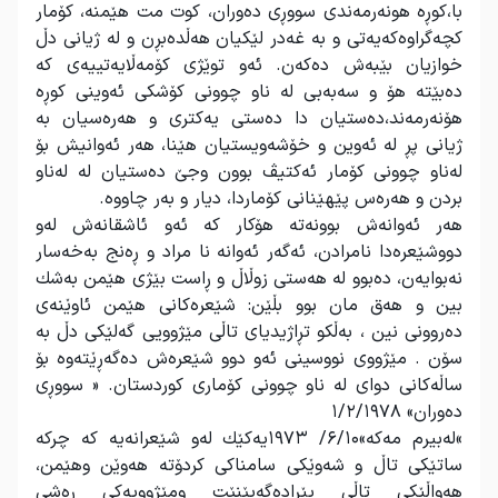
با،كوڕە هونەرمەندی سووڕی دەوران، كوت مت هێمنە، كۆمار
كچەگراوەكەیەتی و بە غەدر لێكیان هەڵدەبڕن و لە ژیانی دڵ
خوازیان بێبەش دەكەن. ئەو توێژی كۆمەڵایەتییەی كە
دەبێتە هۆ و سەبەبی لە ناو چوونی كۆشكی ئەوینی كوڕە
هۆنەرمەند،دەستیان دا دەستی یەكتری و هەرەسیان بە
ژیانی پڕ لە ئەوین و خۆشەویستیان هێنا، هەر ئەوانیش بۆ
لەناو چوونی كۆمار ئەكتیڤ بوون وجێ دەستیان لە لەناو
بردن و هەرەس پێهێنانی كۆماردا، دیار و بەر چاووە
.
هەر ئەوانەش بوونەتە هۆكار كە ئەو ئاشقانەش لەو
دووشێعرەدا نامرادن، ئەگەر ئەوانە نا مراد و ڕەنج بەخەسار
نەبوایەن، دەبوو لە هەستی زوڵاڵ و ڕاست بێژی هێمن بەشك
بین و هەق مان بوو بڵێن: شێعرەكانی هێمن ئاوێنەی
دەروونی نین ، بەڵكو تڕاژیدیای تاڵی مێژوویی گەلێكی دڵ بە
سۆن . مێژووی نووسینی ئەو دوو شێعرەش دەگەڕێتەوە بۆ
ساڵەكانی دوای لە ناو چوونی كۆماری كوردستان. « سووڕی
دەوران» ۱/۲/۱۹۷۸
«
لەبیرم مەكە»۶/۱۰/ ۱۹۷۳یەكێك لەو شێعرانەیە كە چركە
ساتێكی تاڵ و شەوێكی سامناكی كردۆتە هەوێن وهێمن،
هەواڵێكی تاڵی پێڕادەگەیێنێت ومێژوویەكی ڕەشی