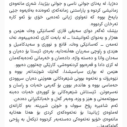
دەژیا، لە پەنای جوانی ناسی و جوانی بێژیدا، شەڕی مانەوەی
زمانیشی كردوە و پاراستنی زمانەكەی ئەوەندە بەلایەوە جێی
بایەخ بووە كە تەواوی ژیانی ئەدەبی خۆی بۆ ئەو كارە
تەرخان كردووە
.
بێشك ئەگەر دوای سەیفی قازی كەسانێكی وەك هێمن و
هەژار و بەدوای ئەوانیشدا ـــ لە بابەت كاری ئەدەبییەوە، نەك
تەمەن ـــ كەسانێكی وەك، قانع و نووری و سەیدكامیل و
هێدی و ڕاوچی سەریان هەڵنەدایە، بەرەی ئێستا بۆ دەیان و
سەدان واتا و دەستە واژە، دادەمان و خەرمانی ئەدەبەكەمان
لە كزی دادا و قەرەبوو كردنەوەشی، كارێكی چەتوون دەبوو
.
هێمن لە بواری سیاسیشدا، گەلێك شوێندانەر بووە و
نێوەرۆك و نەتەوە بوونی شێعرەكانی هەوێنی دەیان سروودی
حەماسی بووە و هاندەر بوون بۆ گەرمی خەبات و ڕاسان و
نەسرەوتن. ئێستاش شێعرەكانی بۆ كوورەی خەبات دەبنە
سووتەمەنی و هێز و وزە، وەبەر گەل و خەباتگێڕانی دەدەن
.
ئەم شاعیرە ڕۆح سووك و خوێن شیرینە، بەو كارانەی
لەماوەی ژیانیدا بۆ نەتەوەكەی كردی بۆ هەتا هەتایە
مانەوەی خۆیو نەتەوەكی دەستەبەر كردووە تێكەڵ بە ڕۆحی
گەلەكەیەتی
.