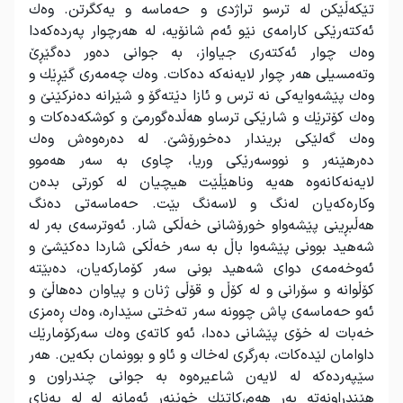
تێكەڵێكن لە ترسو تراژدی و حەماسە و یەكگرتن. وەك
ئەكتەرێكی كارامەی نێو ئەم شانۆیە، لە هەرچوار پەردەكەدا
وەك چوار ئەكتەری جیاواز، بە جوانی دەور دەگێڕێ
وتەمسیلی هەر چوار لایەنەكە دەكات. وەك چەمەری گێڕێك و
وەك پێشەوایەكی نە ترس و ئازا دێتەگۆ و شێرانە دەنركێنێ و
وەك كۆترێك و شارێكی ترساو هەڵدەگورمێ و كوشكەدەكات و
وەك گەلێكی بریندار دەخورۆشێ. لە دەرەوەش وەك
دەرهێنەر و نووسەرێكی وریا، چاوی بە سەر هەموو
لایەنەكانەوە هەیە وناهێڵێت هیچیان لە كورتی بدەن
وكارەكەیان لەنگ و لاسەنگ بێت. حەماسەتی دەنگ
هەڵبڕینی پێشەواو خورۆشانی خەڵكی شار. ئەوترسەی بەر لە
شەهید بوونی پێشەوا باڵ بە سەر خەڵكی شاردا دەكێشێ و
ئەوخەمەی دوای شەهید بونی سەر كۆماركەیان، دەبێتە
كۆڵوانە و سۆرانی و لە كۆڵ و قۆڵی ژنان و پیاوان دەهاڵێ و
ئەو حەماسەی پاش چوونە سەر تەختی سێدارە، وەك ڕەمزی
خەبات لە خۆی پێشانی دەدا، ئەو كاتەی وەك سەركۆمارێك
داوامان لێدەكات، بەرگری لەخاك و ئاو و بوونمان بكەین. هەر
سێپەردەكە لە لایەن شاعیرەوە بە جوانی چندراون و
هێندراونەتە بەر هەم،كاتێك خوێنەر ئەمانە لە لە پەنای