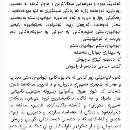
ئەكتیڤ بووە و بەرهەمی سكاڵاكردن و هاوار كردنە لە دەستی
زۆرداری، ئەوەندە زۆرە كە ڕەنگی شینگێڕی لە نێو دیوانەكەیدا،
ڕەنگێكی ڕەق و دیارە و ئەم شاعیرە جوانپەرەستە،بەدەستی
غەدر ئەوەندە گەرووی ڕێك كوشراوە، نەیتوانیوە لایەنی
جوانپەرەستی شێعرەكانی بە جوانی بۆ خوێنەرەكانی دەر
ببڕێت، با كوتبێتیشی
:
جوانپەرەستم جوانپەرەستم
بە دیداری جوانان مەستم
كە دەبێنم كیژێ تەڕپۆش
گشت خەمێ دەكەم فەرامۆش
ئەوە لایەنێكی زۆر كەمی لە شەپۆلەكانی جوانپەرەستی دێدایە
و هەر لە شێعری «سووڕی دەوران» و « لەبیرم مەكە»دا دەری
دەخات كە خۆی هیچ، پاڵەوانی چیرۆكە شێعرییەكانیشی،
هەر نامراد و بە ئاكام نەگەیشتوون.كوڕە هونەرمەندەكەی
«سووڕی دەوران» و ئاشقە ناكامەكەی »لەبیرم مەكە» بە
دڵنیاییەوە بەشێكن لە هەناسە ساردی و دەروون تە زیوی
هێمن و گەلەكەی، كە بە دەستی دەستانێكی نگریس و ڕەش،
لەمپەریان بۆ ساز دەكرێ و ئاواتەكانیان لێ دەكەنە تۆزی دەم