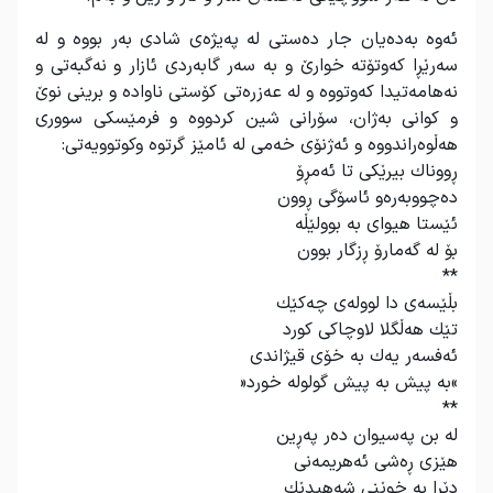
ئەوە بەدەیان جار دەستی لە پەیژەی شادی بەر بووە و لە
سەرێڕا كەوتۆتە خوارێ و بە سەر گابەردی ئازار و نەگبەتی و
نەهامەتیدا كەوتووە و لە عەزرەتی كۆستی ناوادە و برینی نوێ
و كوانی بەژان، سۆرانی شین كردووە و فرمێسكی سووری
هەڵوەراندووە و ئەژنۆی خەمی لە ئامێز گرتوە وكوتوویەتی
:
ڕووناك بیرێكی تا ئەمڕۆ
دەچووبەرەو ئاسۆگی ڕوون
ئێستا هیوای بە بوولێڵە
بۆ لە گەمارۆ ڕزگار بوون
**
بڵێسەی دا لوولەی چەكێك
تێك هەڵگلا لاوچاكی كورد
ئەفسەر یەك بە خۆی قیژاندی
«
بە پیش بە پیش گولولە خورد
»
**
لە بن پەسیوان دەر پەڕین
هێزی ڕەشی ئەهریمەنی
دێرا بە خوێنی شەهیدێك