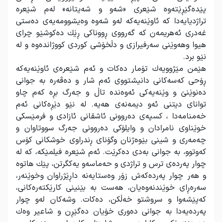
پێدەگێڕێتەوە شێعری «شەو و شەیتانە» لەم شێعرە
تراژدیایەدا كە ئاوێنەیەكە لەو شەوە وەیشوومەیەی دەستی
غەدری ئەهریمەن كە گەرووی ڕووناكی ڕێك دەكوشێو چرای
هیوا وهەوێنی سەرفیرازی و دڵخۆشی كوردی كووژاندەوە و لە
نێو برد
.
هێمن مێژوویەك تۆمار دەكات و ئەم شێعرەی ئاوێنەیەكە
ڕۆحی كەسەكانی دانیشتووی ئەم شار و دەڤەرە بە جوانی
دەنوێنێ و وێنەیەكی ئەوەندە تاڵ و جەرگ بڕە كەم چاو
توانای دیتنی ئەو دیمەنەی هەیە. لە نێو دێڕەكانی ئەم
خەمنامەدا ، كسپەی دەروونی ئاشقانی ئازادی و فرمێسكی
خوێناوی نامرادان و وایلۆكی دەروونی جەرگ سووتاوان و
چەمەری و شینی بێوەژنان وگۆنای ڕندراوی خوشكانی كۆس
كەوتوو، بە جوانی بەدی دەكرێت. ئەم شێعرە فیلمێكە، كە لە
چوار پەردەی ترس و تراژدی و حەماسەو یەكگرتن، پێك هاتوە
و هەر چوار پەردەكەش زۆر وەستایەنە داڕێژراوان وخوێنەر،
سەرەڕای خوێندنەوەیان، هەست بە بێنینی كارێكتەرەكانی،
كەپێشەوا و سروشتو خەڵكن، دەكات. وشەكان لەو چوار
پەردەیەدا بە جوانی دەوری خۆیان دەگێڕن و شاعیر وەك