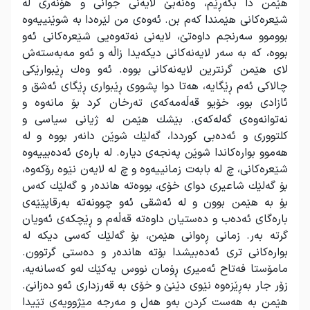
هێمن دا بگەڕێم، وەنەبێ لایەنی جوانی و هۆنەری لە
شێعرەكانی هێمندا كەم بن. ئەوەی من لێرەدا بە شوێنییەوە
بووموو سەرنجم داوەتێ، لایەنی نەتەوەیی شێعرەكانی ئەو
بووە، كە بە سەر لایەنەكانی دیكەیدا زاڵە و ئەو مەبەستەش
لای هێمن گرنترین لایەنەكانی بووە. ئەو وەك ڕێبوارێكی
چالاكی ئەم ڕێگایە، هەتا دوا پشووی ڕێبواری ڕێگای ئەشق و
ئازادی بوو، خۆیو قەڵەمەكەی تەرخان كرد بۆ مانەوە و
نەتوانەوەی گەلەكەی. بێشك هێمن لە ژیانی سیاسی و
كلتووری و ئەدەبی كورددا، گەلێك شوێن دانەر بووە و لە
هەموو بوارەكاندا شوێن پەنجەی دیارە. لە بارەی ئەدەبییەوە
شێعرەكانی، چ لە بابەت زمانییەوە و چ لە لایەن نێوە رۆكەوە،
بۆ گەلێك شاعیری دوای خۆی، بووەتە هاندەر و گەلێك كەس
بۆ بە هێمن بوون و لە ئەشقی ئەو چوونەتە بەرقاپێێەی
بارەگای ئەدەب و دەستیان داوەتە قەڵەم و ڕێچكەی ئەویان
گرتە بەر. زمانی ڕەوانی هێمن، بۆ گەلێك كەسی دیكە لە
بوارەكانی تری ئەدەبیشدا بۆتە هاندەر و دەستی گرتوون.
مامۆستا فەتاح ئەمیری ڕۆمان نووس یەكێك لەو كەسانەیە،
زۆر جار بەڕێزەوە نێوی دێنێ و خۆی بە قەرزداری ئەو دەزانێ.
هێمن بە هەست كردن بەو هەل و مەرجە مێژوویەی تێیدا