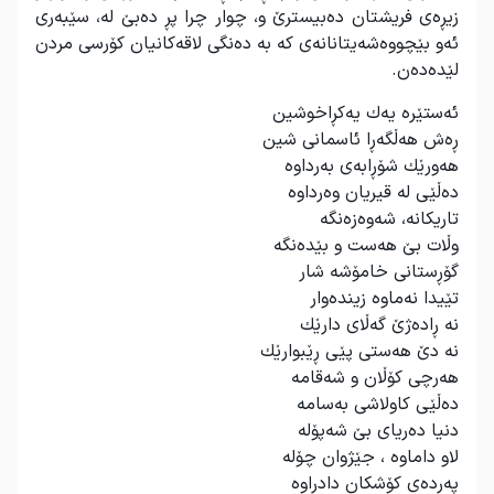
زیڕەی فریشتان دەبیسترێ و، چوار چرا پڕ دەبێ لە، سێبەری
ئەو بێچووەشەیتانانەی كە بە دەنگی لاقەكانیان كۆرسی مردن
لێدەدەن
.
ئەستێرە یەك یەكڕاخوشین
ڕەش هەڵگەڕا ئاسمانی شین
هەورێك شۆڕابەی بەرداوە
دەڵێی لە قیریان وەرداوە
تاریكانە، شەوەزەنگە
وڵات بێ هەست و بێدەنگە
گۆڕستانی خامۆشە شار
تێیدا نەماوە زیندەوار
نە ڕادەژێ گەڵای دارێك
نە دێ هەستی پێی ڕێبوارێك
هەرچی كۆڵان و شەقامە
دەڵێی كاولاشی بەسامە
دنیا دەریای بێ شەپۆلە
لاو داماوە ، جێژوان چۆلە
پەردەی كۆشكان دادراوە