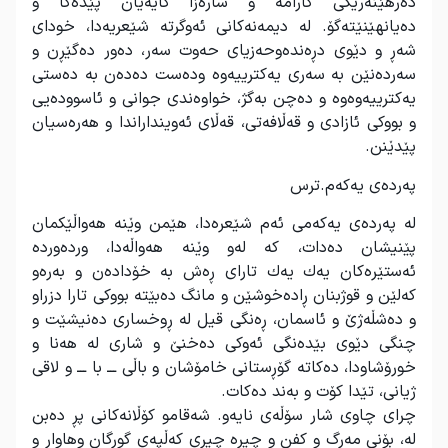
دەرهێنەرێكی كارامە و شارەزا كایەیان پێدەكا و
دەیانهێنێتەگۆ. لە دیمەنەكانی ئەوگرتە شێعریەدا، خودای
شەڕ و دێوی دڕەندەوحەزیای حەوت سەر، دەور دەگێڕن و
سەردەنێن بە سەری یەكترییەوە ودەست دەدەن بە دەستی
یەكترییەوەوە و دەچن بەگژ، خواوەندی جوانی و ئاسوودەیی
و بووكی ئازادی و قەڵافەتی، قەڵای ئەوینداراندا و هەرەسیان
پێدێنن
.
پەردەی یەكەم.ترس
لە پەردەی یەكەمی ئەم شێعرەدا، هێمن وێنە هەواڵێكمان
پێنیشان دەدات، كە لەو وێنە هەواڵەدا، وردەوردە
ئەستێرەكان یەك یەك تارای ڕەش بە خۆدادەن و بەرەو
كەلێن و قوژبنان ڕادەخوشێن و مانگ دەبێتە بووكی تارا دزراو
و دەشڵەژێ و ئاسمان، ڕەنگی قیل لە ڕوخساری دەنیشێت و
چنگی دێوی بێدەنگی ئەوكی دەخنێ و شاری لە هەنا و
خورۆشاودا، دەكاتە گۆڕستانی خامۆشان و باڵی ـــ با ـــ و لاقی
ژیانی، تێدا كۆت و بەند دەكات
.
چرای چاوی شار سۆڵەی نایەو. شەقامو كۆڵانەكانی پڕ دەبن
لە، بۆنی مەرگ و كفن و چیڕە چیڕی كەڵپەی گورگان وهاوار و