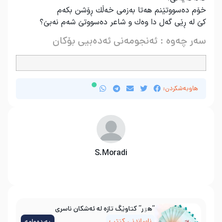
خۆم دەسووتێنم هەتا بەزمی خەڵك ڕۆشن بكەم
كێ لە ڕێی گەل دا وەك و شاعر دەسووتێ شەم نەبێ؟
سەر چەوە : ئەنجومەنی ئەدەبیی بۆکان
هاوبەشکردن:
S.Moradi
“هۊر” کتاوێگ تازە لە ئەشکان ناسری
ناساندنی کتێب
بەردەوامە