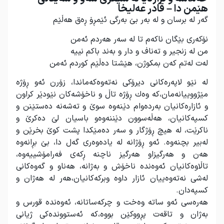
هێمن دا – قادر عەلیخا
گەر لە برسان و لە بەر بێ بەرگی ئێمڕۆ ڕەق هەڵێم
نۆكەری بێگان ناكەم تا لە سەر هەردم ئەمن
من لە زنجیر و تەناف و دار و بەند باكم نییە
لەت لەتم كەن بمكوژن، هێشتا دەڵێم كوردم ئەمن
لە نێو لاپەرەكانی دیرۆكی نەتەوەكەماندا، زۆرن ئەو ڕۆژە
مێژووییانەمان،كە وەك ڕۆژە تاڵ و ناخۆشەكان نێودێر كراون
و ئازارەكانیان بەردەوام دێنەوە سوێ و تەشەنە دەستێنن و
كسپەكانیان، هەڵەسوون دێننەوەو باسیان لێ دەكرێ و
ناكرێت، لە هیچ ڕۆژگار و سەر دەمێكدا پشت كوێ بخرێن و
لەبیر بچنەوە. ئەو ڕۆژانە لە یادەوەری گەل دا، بێ بڕانەوە
هەن و هەرگیزاو هەرگیز ناچنە ڕكەی فەرامۆشییەوە،
تاڵاوەكانیان ئەوەندە ناخۆش و بەژانە، هەناو و گەوەكانی
لەشی نەتەوەییان ئازار داوە وبركەكانیان،هەر لە هەژان و
كسپەدان
.
هەرەسی ئەو ساتە وەخت و چركەساتانە، ئەوەندە قورس و
بەژان و تاقەت پڕووكێن بووە،كە ئەستووندەكی ژیانی