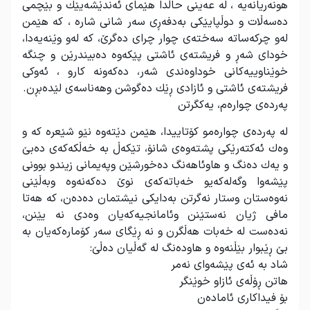
هونەریانەیە ، لە عەینی حاڵدا هێمای ئەندێشەیێك و بێچمی
دەسەڵات و دوڵپایێكی بەدفەڕی سەر شانی شارە ، كە هێمن
لەو چركەساتە سەختەی چوار چرای دەگرێ، كە لەو وێنەیەدا،
خودای شەڕ و فریشتەی ئاشتی پێكەوە دەبیندرێن و چنگە
خوێناوییەكانی خوداوەندی شەر، دەكەونە كارو ، ئەوكی
فریشتەی ئاشتی و ئازادی ڕێك دەگوشن وهەناسەی لێدەبڕن
.
پەردەی چوارەم، یەكگرتن
لە پەردەی چوارەمو كۆتاییدا، هێمن دێتەوە نێو شێعرە كە و
وەك ئەكتەرێكی پشتەوەی شانۆ، تێكەڵ بە خەڵكەكەی دەبێ
و یەك دەنگ و هاوئاهەنگ دەخورشێن وپەیمانی زیندو بوونی
پێشەوا وگەلەكەیو خەباتەكەی نوێ دەكەنەوە وبەڵێنی
نەوەستان وستار نەگرتن بەدایكی نیشتمان دەدەن، كە هەتا
مافی ژیان نەستێنن وئامانجیەكەیان وەدی نە یێنن،
نەدەست لە خەبات هەڵگرن و نە ڕێگای سەر كۆمارەكەیان بە
بێ ڕێبوار بێڵنەوە و هاودەنگ لە گەڵیان دەڵێ
:
شاد بە ئەی پێشەوای نەمر
هاتن ڕۆڵەی ئازاو خوێنگر
بۆ فیداكاری ئامادەن