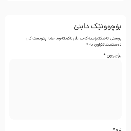
بۆچوونێک دابنێ
پۆستی ئەلیکترۆنییەکەت بڵاوناکرێتەوە.
خانە پێویستەکان
دەستنیشانکراون بە
*
بۆچوون
*
ناو
*