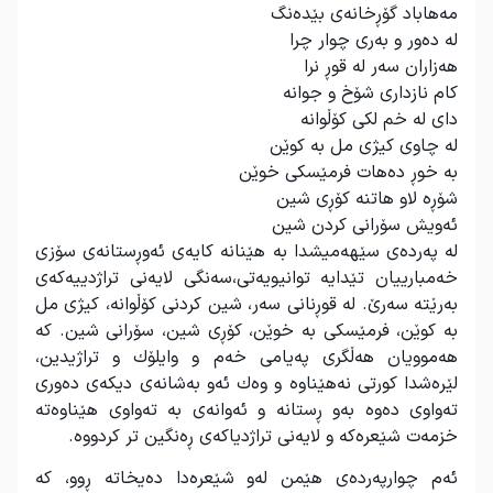
مەهاباد گۆڕخانەی بێدەنگ
لە دەور و بەری چوار چرا
هەزاران سەر لە قوڕ نرا
كام نازداری شۆخ و جوانە
دای لە خم لكی كۆڵوانە
لە چاوی كیژی مل بە كوێن
بە خوڕ دەهات فرمێسكی خوێن
شۆڕە لاو هاتنە كۆڕی شین
ئەویش سۆرانی كردن شین
لە پەردەی سێهەمیشدا بە هێنانە كایەی ئەوڕستانەی سۆزی
خەمبارییان تێدایە توانیویەتی،سەنگی لایەنی تراژدییەكەی
بەرێتە سەرێ. لە قوڕنانی سەر، شین كردنی كۆڵوانە، كیژی مل
بە كوێن، فرمێسكی بە خوێن، كۆڕی شین، سۆرانی شین. كە
هەموویان هەڵگری پەیامی خەم و وایلۆك و تراژیدین،
لێرەشدا كورتی نەهێناوە و وەك ئەو بەشانەی دیكەی دەوری
تەواوی دەوە بەو ڕستانە و ئەوانەی بە تەواوی هێناوەتە
خزمەت شێعرەكە و لایەنی تراژدیاكەی ڕەنگین تر كردووە
.
ئەم چوارپەردەی هێمن لەو شێعرەدا دەیخاتە ڕوو، كە