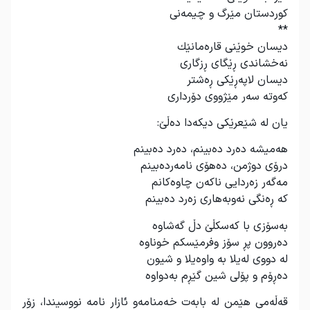
كوردستان مێرگ و چیمەنی
**
دیسان خوێنی قارەمانێك
نەخشاندی ڕێگای ڕزگاری
دیسان لاپەڕێكی ڕەشتر
كەوتە سەر مێژووی دۆرداری
یان لە شێعرێكی دیكەدا دەڵێ
:
هەمیشە دەرد دەبینم، دەرد دەبینم
درۆی دوژمن، دەهۆی نامەردەبینم
مەگەر زەردایی ناكەن چاوەكانم
كە ڕەنگی نەوبەهاری زەرد دەبینم
بەسۆزی با كەسكڵێ دڵ گەشاوە
دەروون پڕ سۆز وفرمێسكم خوناوە
لە دووی لەیلا بە واوەیلا و شیون
دەڕۆم و پۆلی شین گێڕم بەدواوە
قەڵەمی هێمن لە بابەت خەمنامەو ئازار نامە نووسیندا، زۆر