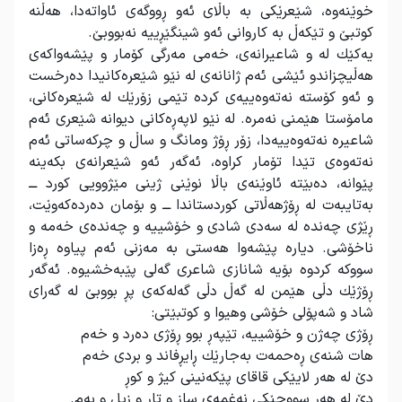
خوێنەوە، شێعرێكی بە باڵای ئەو ڕووگەی ئاواتەدا، هەڵنە
كوتبێ و تێكەڵ بە كاروانی ئەو شینگێڕییە نەبووبێ
.
یەكێك لە و شاعیرانەی، خەمی مەرگی كۆمار و پێشەواكەی
هەڵیچزاندو ئێشی ئەم ژانانەی لە نێو شێعرەكانیدا دەرخست
و ئەو كۆستە نەتەوەییەی كردە تێمی زۆرێك لە شێعرەكانی،
مامۆستا هێمنی نەمرە. لە نێو لاپەڕەكانی دیوانە شێعری ئەم
شاعیرە نەتەوەییەدا، زۆر ڕۆژ ومانگ و ساڵ و چركەساتی ئەم
نەتەوەی تێدا تۆمار كراوە، ئەگەر ئەو شێعرانەی بكەینە
پێوانە، دەبێتە ئاوێنەی باڵا نوێنی ژینی مێژوویی كورد ـــ
بەتایبەت لە ڕۆژهەڵاتی كوردستاندا ـــ و بۆمان دەردەكەوێت،
ڕێژی چەندە لە سەدی شادی و خۆشییە و چەندەی خەمە و
ناخۆشی. دیارە پێشەوا هەستی بە مەزنی ئەم پیاوە ڕەزا
سووكە كردوە بۆیە شانازی شاعری گەلی پێبەخشیوە. ئەگەر
ڕۆژێك دڵی هێمن لە گەڵ دڵی گەلەكەی پڕ بووبێ لە گەرای
شاد و شەپۆلی خۆشی وهیوا و كوتبێتی
:
ڕۆژی چەژن و خۆشییە، تێپەڕ بوو ڕۆژی دەرد و خەم
هات شنەی ڕەحمەت بەجارێك ڕایڕفاند و بردی خەم
دێ لە هەر لایێكی قاقای پێكەنینی كیژ و كوڕ
دێ لە هەر سووچێكی نەغمەی ساز و تار و زیل و بەم
.