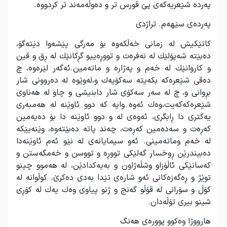
پەردە شێعریەكەی پێ قورس تر و دەوڵەمەند تر كردووە
.
پەردەی سێهەم. تراژدی
كاتێكیش لە زمانی خەڵكەوە بۆ مەرگی پێشەوا دێتەگۆ،
دەبێتە شەپۆلێك لە نەفرەت و تووڕەییو گڕكانێك لە ڕق و قین
و كاروانێك لە خەم و پەژارە و ماتەمین.ئەگەر لێرەوە، چ
دەقی شێعرەكە بكەیتە سەكۆیەك و،لەوێوە لە دەروونی شار
بڕوانی و، چ لە سەر سەكۆی شار دابنیشی و چاو لە هەناوی
شێعرەكەكەیت،وەك ئەوە وایە كە دوو ئاوێنە لە هەمبەری
یەكتری دا ڕابگری، ئەوەی لە و دوو ئاوێنە دا بۆ دەیەمین
كەڕەت و سەدەمین كەڕەت، چەند پاتە دەبێتەوە، وێنەیێكە
لە خەم وماتەمینی. ئەو سیمایانەی لە نێو ئەم ئاوێنەدا
دەبیندرێن ڕوخسار گەلێكی تووڕە و تووسن و خەمگەستن و
كەسانێكی ئاڵۆزاو وشڵەژاون و بەیەكدادێن، لە هەموو چینو
توێژ و ڕەگەزەكانی ئەو شارەی تێدا بەدی دەكرێ. كوڵوانە لە
كۆڵ و سۆرانی لە قۆڵو گەنج و ژنو پیاوی وەك یەك لە كۆڕی
شینو بیری تۆڵەدان
.
هارووژا وەكوو پوورەی هەنگ