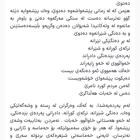
دەدوێ
.
هێمن كە لە زمانی پێشەواشەوە دەدوێ، وەك پێشەوایە دێتە
گۆو نەترسانە دەست لە سنگی مەرگەوە دەنێ و باوەڕ بە
مانەوە لە وتەكانیدا شەپۆلان دەدەن وگڕپەو بڵێسەدەستێنن
و بە دەنگی شێرانەوە دەدوێ
.
لە پڕ دەنگێكی نێرانە
نركەی كوڕانە و شێرانە
پەردەی بێدەنگی دادڕاند
خەواڵووی لە خەو ڕاپەڕاند
خەڵك هەمووی ئەو دەنگەی بیست
دەیكوت پێشەوای خۆشەویست
:
كەمن مردم كورد نامرێ
دەس لە خەبات هەڵناگرێ
.
لەم پەردەیەشدا، بە كەڵك وەرگرتن لە ڕستە و وشەگەلێكی
وەك، دەنگی شێرانە، نركەی كوڕانە، دادڕانی پەردەی بێدەنكی،
لە خەو هەستانی خاواڵوو، خەبات . نەمردن. بەتایبەت وشەی
پێشەوا، كە هەر بۆ خۆی سەمبولێكە، بۆ حەماسە و ئازایی و
نەترسان، لایەنی حەماسەتی شێعرەكەی بردۆتە سەرێ و