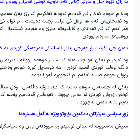
بە رای ئێوە جل و بەرگی ژنانی ئەم ناوچە توشی قەیران بووە و تەن
وەلا م خوەم ئەڵان ئێ قەدەم ئەوەڵە ئەڵگردم ک رێ یەێ هەمچی
وە ئفتخاریش کەم هە وەل ئێ لباسا بچمە دەیشت . م توام ئێ ن
فکر کەم ک ئێ تەوانای و قابڵییەتە دێرێ وە مەردم ئستقبا
روهییەێ مەردم بوودن .
دەبێ چی بکرێت بۆ هەرچی زیاتر ناساندنی فەرهەنگی کوردی بە 
وە نەزەر م یەکێ لەو چشتەیلە ک بسیار موهمە زووانە ، دیریم ز
داڵگم وەلما کوردی قسیە کردن ، هە دوسەیل کورد خوەم وەختێ
زووان خوەم قسیە نەکەم، م ئێجوورە گەورا بۊمە
یەکێ لە چشتەیل موهم یەسە ک دی باوگ داڵگەیل وەل مناڵێیا
کولەن زووان کوردی لە دەس چوود . ئەوەڵین قەدەمێ یەسە ک و
بەیم تا لە دەس نەچوود ،
زۆر سپاسی بەرێزتان دەکەین بۆ وتووێژە لە گەڵ هسارەدا
منیش مەمنوونم لە لیدان ئومیدوارم مووەفەق بۊن وە سپاسگزا