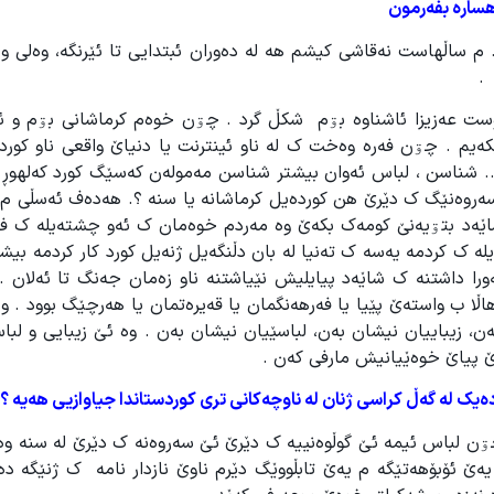
 هسارە بفەرمون
. م ساڵهاست نەقاشی کیشم هە لە دەوران ئبتدایی تا ئێرنگە، وەلی 
وست عەزیزا ئاشناوە بۊم شکڵ گرد . چۊن خوەم کرماشانی بۊم و 
بکەیم . چۊن فەرە وەخت ک لە ناو ئینترنت یا دنیاێ واقعی ناو کور
.. شناسن ، لباس ئەوان بیشتر شناسن مەمولەن کەسێگ کورد کەلهوڕ 
 سەروەنێگ ک دێرێ هن کوردەیل کرماشانە یا سنە ؟. هەدەف ئەسڵی م 
 شاێەد بتۊیەنێ کومەک بکەێ وە مەردم خوەمان ک ئەو چشتەیلە ک ف
یلە ک کردمە یەسە ک تەنیا لە بان دڵنگەیل ژنەیل کورد کار کردمە بی
را داشتنە ک شاێەد پیایلیش نێیاشتنە ناو زەمان جەنگ تا ئەلان .
اڵا ب واستەێ پێیا یا فەرهەنگمان یا قەیرەتمان یا هەرچێگ بوود . و
 زیباییان نیشان بەن، لباسێیان نیشان بەن . وە ئێ زیبایی و لباس
ێ پیاێ خوەێیانیش مارفی کەن .
ەیک لە گەڵ کراسی ژنان لە ناوچەکانی تری کوردستاندا جیاوازیی هەیە ؟
ن لباس ئیمە ئێ گوڵوەنییە ک دێرێ ئێ سەروەنە ک دێرێ لە سنە وەرە
 یەێ ئۆبۆهەتێگە م یەێ تابڵووێگ دێرم ناوێ نازدار نامە ک ژنێگە 