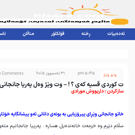
ئەدەبیات
ڕخنە
فۆلکلۆر
مناڵان
ناس
5:45 pm
31 تەممووز 2015
o Comments
وتو وێژ
ت کوردی قسیە کەی ؟ ! – وت وێژ وەل پەریا جانجانی
سازکردن : داریووش مورادی
خاتو جانجانی وێڕای پیرۆزبایی بە بونەی دانانی ئەو پیشانگایە خۆتا
سڵام دێرم وە خزمەت خانەندەیل هسارە . پەرییا جانجانیم متەوەلد 1368 هەتاوی لە شار کرماشان، فەوق لیسانس نەقاشی