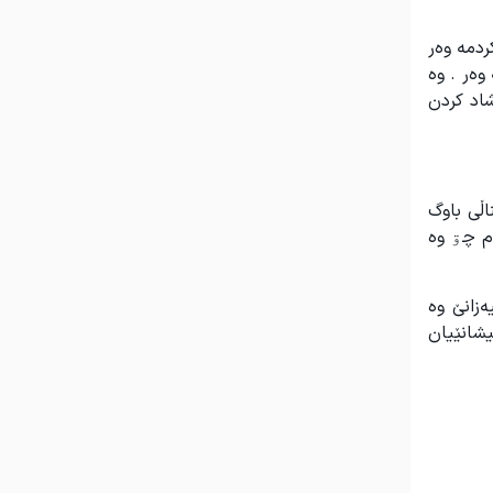
ردمە وەر
وەر . وە
اد کردن
اڵی باوگ
م چۊ وە
زانێ وە
شانێیان