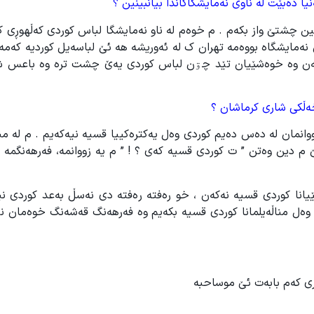
یا دەبێت لە ناوی نەمایشگاکاندا بیانبینین ؟
ن چشتێ واز بکەم . م خوەم لە ناو نەمایشگا لباس کوردی کەڵهوڕی ک
ەمایشگاە بووەمە تهران ک لە ئەوریشە هە ئێ لباسەیل کوردیە کەمە 
ڵ کەن وە خوەشێیان تێد چۊن لباس کوردی یەێ چشت ترە وە باعس ش
خەڵکی شاری کرماشان ؟
ووانمان لە دەس دەیم کوردی وەل یەکترەکییا قسیە نیەکەیم . م لە من
 م دین وەتن ” ت کوردی قسیە کەی ؟ ! ” م یە زووانمە، فەرهەنگمە 
نا کوردی قسیە نەکەن ، خو رەفتە رەفتە دی نەسڵ بەعد کوردی نیە
ەل مناڵەیلمانا کوردی قسیە بکەیم وە فەرهەنگ قەشەنگ خوەمان نی
ری کەم بابەت ئێ موساحبە