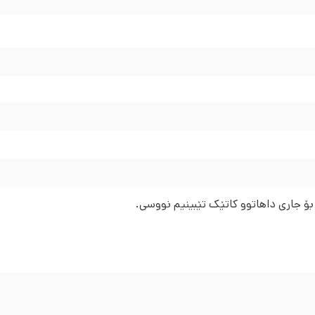
 بۆ جاری داهاتوو کاتێک تێبینیم نووسی.