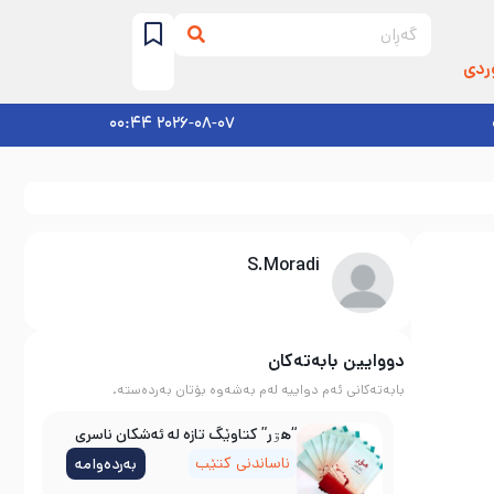
ردی
2026-08-07 00:44
S.Moradi
دووایین بابەتەکان
بابەتەکانی ئەم دواییە لەم بەشەوە بۆتان بەردەستە.
“هۊر” کتاوێگ تازە لە ئەشکان ناسری
ناساندنی کتێب
بەردەوامە