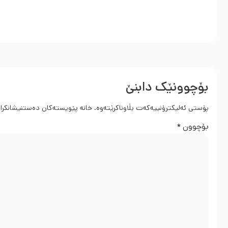
بۆچوونێک دابنێ
پۆستی ئەلیکترۆنییەکەت بڵاوناکرێتەوە.
خانە پێویستەکان دەستنیشانکرا
بۆچوون
*