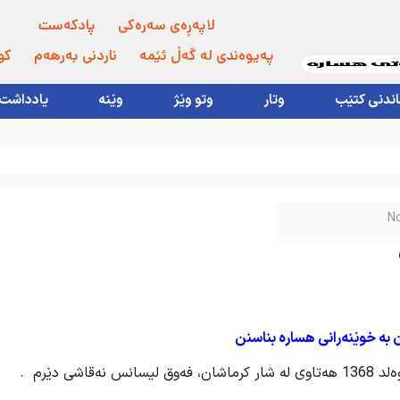
لاپەڕەی سەرەکی
پادکەست
پەیوەندی لە گەڵ ئێمە
ناردنی بەرهەم
کو
اندنی کتێب
وتار
وتو وێژ
وێنە
یادداشت
N
ن بە خوێنەرانی هسارە بناسنن
 دێرم .