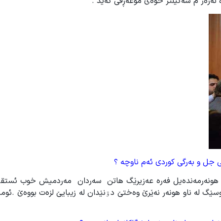
نەزەر م شەکیلتر خوەێ موعەڕفی کەێد .
نی جل و بەرگی کوردی ئەم ناوچە ؟
ۊم هونەرمەندەیل فەرە عەزیرێگ هاتن سەردان مەردمیش خوب ئستقب
لە ناو هونەر نەێرێ وەختێ دۊنێدان لە زیبایێ لزەت بووەێ .ئومی