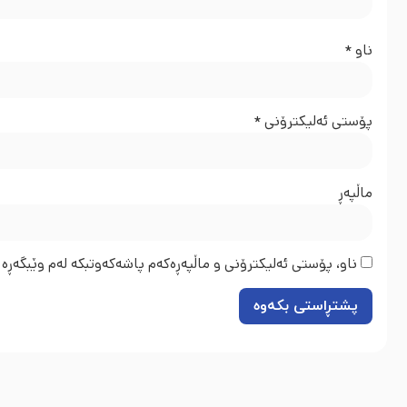
ناو
*
پۆستی ئەلیکترۆنی
*
ماڵپه‌ڕ
ناو، پۆستی ئەلیکترۆنی و ماڵپەڕەکەم پاشەکەوتبکە لەم وێبگەڕە