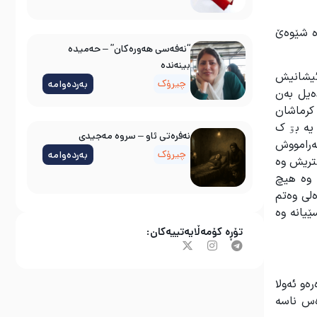
وە شێوەێ
“نەفەسی هەورەکان” – حەمیدە
بینەندە
ئیشانیش
چیرۆک
بەردەوامە
دەیل بەن
کرماشان
یە بۊ ک
نه‌فره‌تی ئاو – سروه‌ مه‌جیدی
ەرامووش
چیرۆک
بەردەوامە
شتریش وە
 وە هیچ
ەلی وەتم
ێیانە وە
تۆڕە کۆمەڵایەتییەکان:
و ئەولا
دەس ناسە