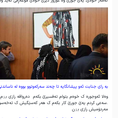
کەمەر خوەێ، یەێ جورێ وە غورور دێرێ خوەێ موعەڕفی کەێد وە 
بە رای جنابت ئەو پیشانگایە تا چەند سەرکەوتوو بووە لە ناساند
وەلا ئەوجورە ک خوەم بتوام تەفسیرێ بکەم دەرواقە رازی ب
.سەعی کردم یەێ جورێ کار بکەم ک هەر کەسێگیش ک تەخەسوسێگ 
مەردۆمیش رازی بۊن