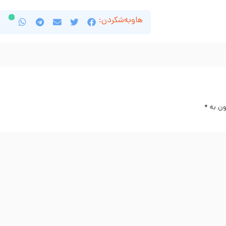
هاوبەشکردن:
ون بە
*