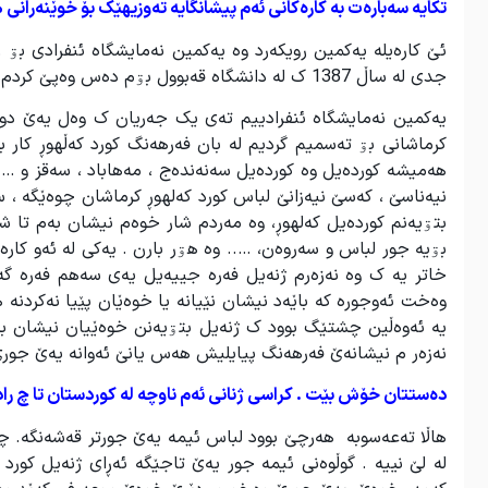
تکایە سەبارەت بە کارەکانی ئەم پیشانگایە تەوزیهێک بۆ خوێنەرانی
ئێ کارەیلە یەکمین رویکەرد وە یەکمین نەمایشگاه ئنفرادی بۊ 
جدی لە ساڵ 1387 ک لە دانشگاه قەبوول بۊم دەس وەپێ کردم .
یەکمین نەمایشگاه ئنفرادییم تەی یک جەریان ک وەل یەێ د
کرماشانی بۊ تەسمیم گردیم لە بان فەرهەنگ کورد کەڵهوڕ کار 
هەمیشە کوردەیل وە کوردەیل سەنەندەج ، مەهاباد ، سەقز و …
نیەناسێ ، کەسێ نیەزانێ لباس کورد کەلهوڕ کرماشان چوەێگە ،
بتۊیەنم کوردەیل کەلهوڕ، وە مەردم شار خوەم نیشان بەم تا
بۊیە جور لباس و سەروەن، ….. وە هۊر بارن . یەکی لە ئەو کارە
خاتر یە ک وە نەزەرم ژنەیل فەرە جییەیل یەی سەهم فەرە گەو
وەخت ئەوجورە کە باێەد نیشان نێیانە یا خوەێان پێیا نەکردنە ه
یە ئەوەڵین چشتێگ بوود ک ژنەیل بتۊیەنن خوەێیان نیشان بەن،
نەزەر م نیشانەێ فەرهەنگ پیایلیش هەس یانێ ئەوانە یەێ جور
دەستتان خۆش بێت . کراسی ژنانی ئەم ناوچە لە کوردستان تا چ راد
هاڵا تەعەسوبە هەرچێ بوود لباس ئیمە یەێ جورتر قەشەنگە. چۊ
لە لێ نییە . گوڵوەنی ئیمە جور یەێ تاجێگە ئەڕای ژنەیل کورد