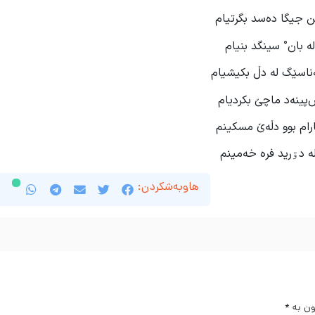
ن جیگا دەسد بگرتیام
ە بان
°
سینگد بنیام
ەناسێگ لە دڵ بکیشیام
س
پینەد ماچێ بکردیام
ارام بوو دڵەێ مسکینم
لە دۊرید فرە خەمینم
هاوبەشکردن:
ون بە
*