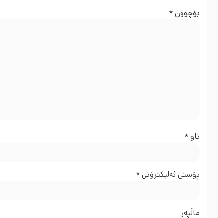
بۆچوون
*
ناو
*
پۆستی ئەلیکترۆنی
*
ماڵپه‌ڕ