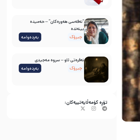
“نەفەسی هەورەکان” – حەمیدە
بینەندە
چیرۆک
بەردەوامە
نه‌فره‌تی ئاو – سروه‌ مه‌جیدی
چیرۆک
بەردەوامە
تۆڕە کۆمەڵایەتییەکان: