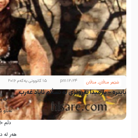
12:24 pm
15 کانوونی یەکەم 2016
شێعر مناڵان
,
مناڵان
باپیرە – پارمیدا پەروێزی لە ئسڵام ئاباد غەرب
فەسڵ
لەناو 
دڵم خە
هەر لە د