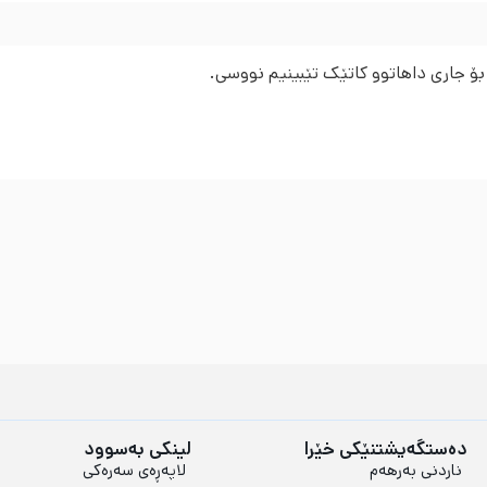
 بۆ جاری داهاتوو کاتێک تێبینیم نووسی.
دەستگەیشتنێکی خێرا
لینکی بەسوود
ناردنی بەرهەم
لاپەڕەی سەرەکی