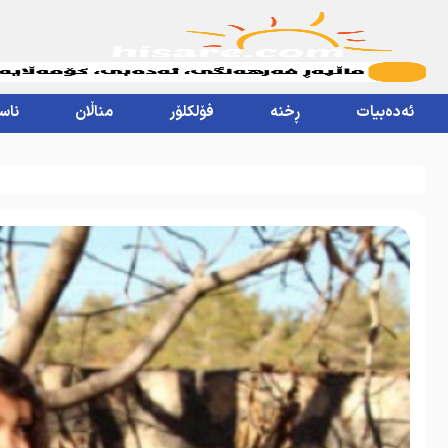
ئەدەبیات
ڕخنە
فۆلکلۆر
مناڵان
ناس