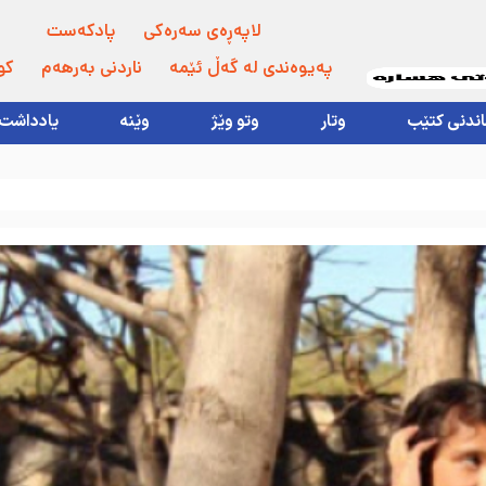
لاپەڕەی سەرەکی
پادکەست
پەیوەندی لە گەڵ ئێمە
ناردنی بەرهەم
کو
اندنی کتێب
وتار
وتو وێژ
وێنە
یادداشت