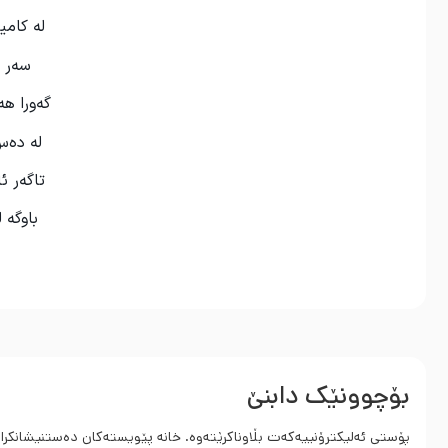
لە کامی
سەر ل
گەورا ه
لە دە
تاگەر ئ
باوگە 
بۆچوونێک دابنێ
پۆستی ئەلیکترۆنییەکەت بڵاوناکرێتەوە.
خانە پێویستەکان دەستنیشانکرا