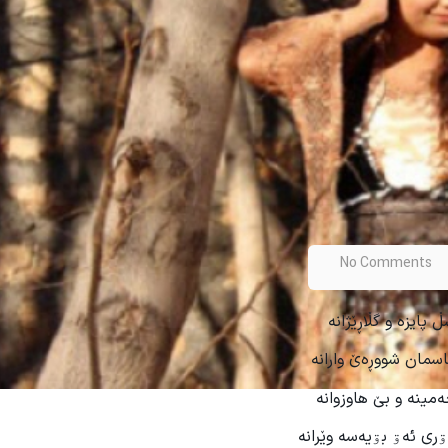
No Comments
 پایزە و گڵاڕێژانە
ئاسمان شووڕەێ وارانە
مینە و بێ هاوزوانە
ۊری ئەۊ بۊیەسە وێرانە