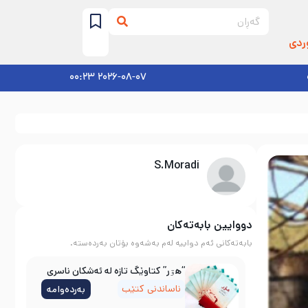
ردی
2026-08-07 00:23
S.Moradi
دووایین بابەتەکان
بابەتەکانی ئەم دواییە لەم بەشەوە بۆتان بەردەستە.
“هۊر” کتاوێگ تازە لە ئەشکان ناسری
ناساندنی کتێب
بەردەوامە