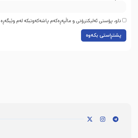
ناو، پۆستی ئەلیکترۆنی و ماڵپەڕەکەم پاشەکەوتبکە لەم وێبگەڕە