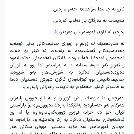
ئارو نه‌ جه‌مدا سۆجده‌ی جه‌م به‌ردین
هه‌ێمه‌ت نه‌ ده‌رگاێ یار ته‌ڵه‌ب كه‌ردین
زه‌‌‌ڕه‌ی نه‌ ئاوی كه‌وسه‌ریش وه‌ردین
[6]
له‌ سه‌رده‌مێك ك زوڵم و زووری خه‌لیفه‌كانی به‌نی ئۆمه‌یه‌‌
وعه‌باسیه‌كان گه‌یشتبووه به‌ پله‌یه‌ك كه‌ ئیتر بۆ خه‌ڵك
ئه‌حه‌موڵ نه‌‌‌ده‌‌كرا خه‌ڵك وه‌ك كانگای ته‌قه‌مه‌نی ده‌ته‌قانه‌وه
و ته‌واو ئه‌و به‌رهه‌ڵستانه‌ ك له به‌رامبه‌ریاندا بوو له‌ ناویان
ده‌برد.ده‌ستیان ده‌كرد به‌ شۆرش.هه‌ر به‌‌و شێوه‌یه‌
خه‌لیفه‌كانیش بوو كوژانه‌وه‌ی ئاگری شۆڕش ده‌ستیان ده‌دا
به‌ قات‌وقڕ كردنی جه‌ماوه‌ر به‌ تایبه‌ت ڕابه‌رانی ڕاپه‌ڕین.
هه‌رچه‌ن تا ماوه‌ێك پاش كوژران و له‌ ناو چوونی ڕابه‌ران
هه‌ركام له‌و جه‌ماوه‌ره‌ به‌لاێكدا به‌ره‌لا ده‌بوون.وه بۆ پاراستنی
گیان خۆ ده‌ خزانه‌ قوژبن ژووره‌كه‌یانه‌وه.وه ‌یا له‌ بن
ئه‌شكه‌وتان ده‌ستیان ده‌كرد به‌ زكر وته‌هێله وه پارانه‌وه له‌
خودای گه‌وره‌.هه‌ر به‌و هۆیه ده‌بینین دووای شكانی هه‌ر