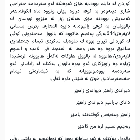
كوردن له دایك بووه.به‌ هۆی ئه‌وه‌ێكه له‌و سه‌رده‌مه‌ خه‌راجی
شاری دینه‌وه‌ر به‌ كوفه دراوه پێان وتووه ماه الكوفه.هه‌ر
ئه‌مه‌یش بووه‌ته ‌هۆی هه‌ڵه‌ی زۆر له مێژوو نووسان ك
بالوولیان به‌ كوفی زانیوه.له دایره المعارف بترس بستانی
لاپه‌ره‌ی644به‌رگی په‌نجم هاتووه كه بالوول مه‌جنوونی كوفی
له كوردانی ئێران بووه ك ماوه‌یك شاگردی ئیمام جه‌عفه‌ری
سادیق بووه وه هه‌ر وه‌ها له المنجد فی الادب و العلوم
لاپه‌ڕه‌ی7هاتووه له بالوول هاوكات له‌گه‌ڵ هاروونه‌ الره‌شیدا
ژیاوه وه راوێژكاری ئه‌و بووه.بالوول یه‌كێك له زانایانی ئه‌و
سه‌رده‌مه‌ بووه.وتوویانه‌ كه‌ به‌ ئیشاره‌تی ئیمام
جه‌عفه‌رسادیق خوێ له شێتی داوه ئه‌ڵی:
دیوانه‌‌ی زاهێر دیوانه‌ی زاهێر
دانای یارانیم دیوانه‌ی زاهێر
زاهێر وعه‌به‌س گۆفته‌ننه‌ باهێر
ره‌جبم نسیم لره من ئاهێر‌
بالوول یه‌كێك له ‌ئه‌و پیاوانه‌ بووه كه تووانیویه ‌به باشی رۆڵی