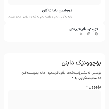
دووایین بابەتەکان
بابەتەکانی ئەم دواییە لەم بەشەوە بۆتان بەردەستە.
تۆڕە کۆمەڵایەتییەکان:
بۆچوونێک دابنێ
پۆستی ئەلیکترۆنییەکەت بڵاوناکرێتەوە.
خانە پێویستەکان
دەستنیشانکراون بە
*
بۆچوون
*