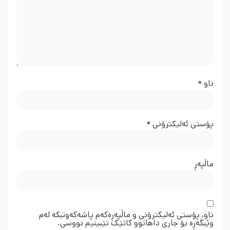
ناو
*
پۆستی ئەلیکترۆنی
*
ماڵپه‌ڕ
ناو، پۆستی ئەلیکترۆنی و ماڵپەڕەکەم پاشەکەوتبکە لەم
وێبگەڕە بۆ جاری داهاتوو کاتێک تێبینیم نووسی.