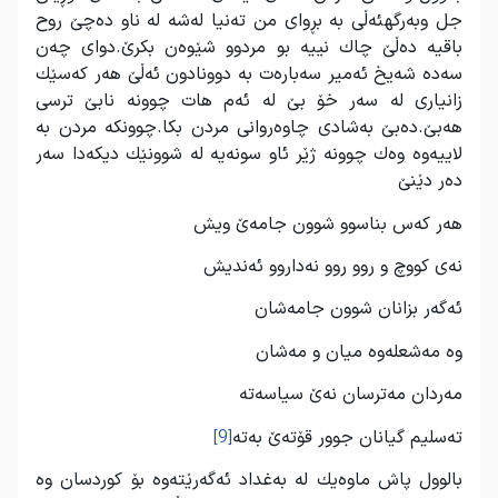
جل وبه‌رگهئه‌ڵی به‌ بڕوای من ته‌نیا له‌شه‌ له‌ ناو ده‌چێ روح
باقیه‌ ده‌ڵێ چاك نییه‌ بو مردوو شێوه‌ن بكرێ.دوای چه‌ن
سه‌ده‌ شه‌یخ ئه‌میر سه‌باره‌ت به‌ دوونادون ئه‌ڵێ هه‌ر كه‌سێك
زانیاری له سه‌ر خۆ بێ له ئه‌م هات چوونه‌ نابێ ترسی
هه‌بێ.ده‌بێ به‌شادی چاوه‌روانی مردن بكا.چوونكه مردن به‌
لاییه‌وه وه‌ك چوونه‌ ژێر ئاو سونه‌یه‌ له‌ شوونێك دیكه‌دا سه‌ر
ده‌ر دێنێ
هه‌ر كه‌س بناسوو شوون جامه‌ێ ویش
نه‌ی كووچ و روو روو نه‌داروو ئه‌ندیش
ئه‌گه‌ر بزانان شوون جامه‌شان
وه مه‌شعله‌وه میان و مه‌شان
مه‌ردان مه‌ترسان نه‌ێ سیاسه‌ته‌
ته‌سلیم گیانان جوور قۆته‌ێ به‌ته
[9]
بالوول پاش ماوه‌یك له به‌غداد ئه‌گه‌رێته‌وه بۆ كوردسان وه