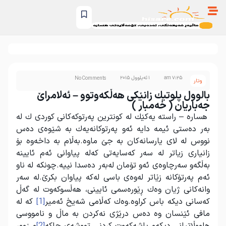
7:25 am
1 ئەیلوول 2015
No Comments
وتار
بالوول پلوتیك زانێکی هه‌ڵكه‌وتوو – ئەلامراێ
جەباریان ( خەمبار )
هسارە – راسته یه‌كێك له‌ كونترین په‌‌رتوكه‌‌كانی كوردی ك له‌
به‌ر ده‌ستی ئیمه دایه ئه‌و په‌رتوكانه‌یه‌ك به‌ شێوه‌ی ده‌س
نووس له‌ لای یارسانه‌كان به‌ جێ ماوه.به‌ڵام به‌ داخه‌وه بۆ
زانیاری زیاتر له‌ سه‌ر كه‌سایه‌تی كه‌له‌ پیاوانی ئه‌م ئایینه‌
به‌ڵگه‌و سه‌رچاوه‌ی ئه‌و تۆمان له‌‌به‌ر ده‌سدا نییه‌.چونكه له ناو
ئه‌م په‌رتۆكانه‌ زێاتر له‌وه‌ی باسی له‌كه‌ پیاوان بكرێ.له‌ سه‌ر
وانه‌كانی ژیان وه‌ك ڕێوره‌سمی ئایینی، هه‌ڵسوكه‌وت له گه‌ڵ
كه‌سانی‌ دیكه باس كراوه.وه‌ك كه‌ڵامی شه‌یخ ئه‌میر
[1]
كه‌ له‌
مافی ئێنسان وه ده‌س درێژی نه‌‌كردن به‌ ماڵ و نامووسی
[2]