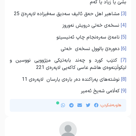
بشێ یا زیاد یا كه‌م
[3]
مشاهیر اهل حه‌ق ئالیف سه‌دیق سه‌فیزاده‌ لاپه‌ڕه‌ێ 25
[4]
نسخه‌ی خه‌تی درویش نه‌وروز
[5]
نامه‌ێ سه‌ره‌نجام چاپ ئه‌نیسیتو
[6]
ده‌وره‌ێ بالوول نسخه‌ی خه‌تی
[7]
كتێب كورد و چه‌‌ند بابه‌تێكی مێژوویی نووسین و
لێكوڵێنه‌وه‌ی هاشم عاسی كاكه‌یی لاپه‌ره‌ی 221
[8]
نوشته‌‌های په‌راكنده‌ ده‌ر باره‌ی یارسان لاپه‌ره‌ی 11
[9]
كه‌ڵامی شه‌یخ ئه‌میر
هاوبەشکردن: