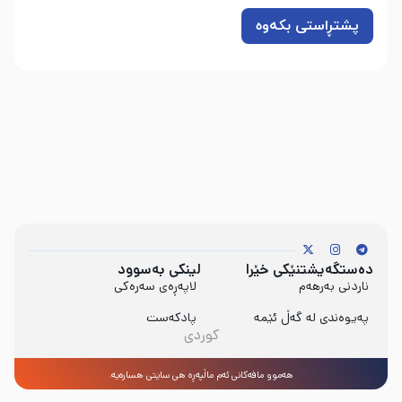
دەستگەیشتنێکی خێرا
لینکی بەسوود
ناردنی بەرهەم
لاپەڕەی سەرەکی
پەیوەندی لە گەڵ ئێمە
پادکەست
کوردی
هەموو مافەکانی ئەم ماڵپەڕە هی سایتی هساره‌یە.