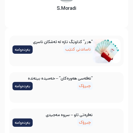
S.Moradi
“هۊر” کتاوێگ تازە لە ئەشکان ناسری
ناساندنی کتێب
بەردەوامە
“نەفەسی هەورەکان” – حەمیدە بینەندە
چیرۆک
بەردەوامە
نه‌فره‌تی ئاو – سروه‌ مه‌جیدی
چیرۆک
بەردەوامە