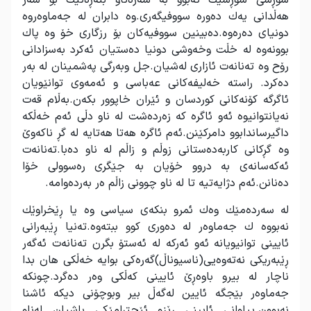
شۆڕشێ شۆڕشێك ئه‌بوو به‌ سه‌ره‌تاو بنه‌ڕه‌تێك بۆ سه‌ر
هه‌ڵدانی یه‌ك ده‌وره‌ سووفیگه‌ری.وه دابران له‌ جه‌ماوه‌روه
دونیای ده‌ره‌وه.ده‌بینین سووفیه‌كان بۆ رزگاری خۆ وه پاك
بوونه‌وه له خڵت وخه‌وشی دونیا ده‌ستیان ئه‌كرد به‌سزادانی
رۆح وه ته‌نانه‌ت ئازاری له‌شیان.جل وبه‌رگی په‌شمینان له‌ به‌ر
ده‌كرد. راسته‌ خه‌لیفه‌كانی عه‌باسی ‌و ئه‌مه‌وی توانێویان
ئاگرگه‌ كۆنه‌كانی كوردسان و ئێران خاپوور بكه‌ن.به‌ڵام قه‌ت
نه‌یانتوانیوه ئه‌و ئاگره‌ كه‌ زه‌رده‌شت له ناو دڵی ئه‌م خه‌ڵكه‌
داگیرساندابوو دامركێنن.ئه‌م ئاگره‌ هه‌‌تا هه‌تایه ‌له گڕ ناكه‌وێ
وه‌ گڕكانی كاربه‌ده‌ستانی زوڵم و زاڵم له‌ ناو ده‌با.ته‌نانه‌ت
ئه‌كه‌سانه‌ی به‌ دروو خۆیان به‌ جێگری ره‌سوولی خۆا
ده‌نانن.ئه‌م دژایه‌تیه‌ تا له‌‌ ناو چوونی زاڵم ه‌‌ر به‌رده‌وامه‌.
له ‌سه‌رده‌مێك وه‌ك ئمرو بنكه‌ی سیاسی وه یا ڕێخراو‌ێك
نه‌بووه ك جه‌ماوه‌ر له ده‌وری كوو ببته‌وه.ته‌نیا ڕێبه‌رانی
ئایینی توانیویانه‌ ئه‌و ئه‌ركه‌ له ئه‌ستۆ بگرن ته‌نانه‌ت ئه‌گه‌ر
ڕێبه‌ریكی نه‌‌ته‌‌وه‌یی(ناسیوناڵ)گه‌ره‌كی بوایه‌ خه‌ڵكی هان بدا‌
ناچار له‌ بیرو باوه‌ڕێ ئایینی كه‌ڵكی وه‌ر ده‌گرد.چونكه‌
جه‌ماوه‌ر بێجگه‌ ئایین له‌‌گه‌ڵ بیر وبوچۆنی دیكه‌ ئاشنا
نه‌بوون.پیاوانی ئایینی ڕێزو ئێحترامێكی باشیان له‌ناو