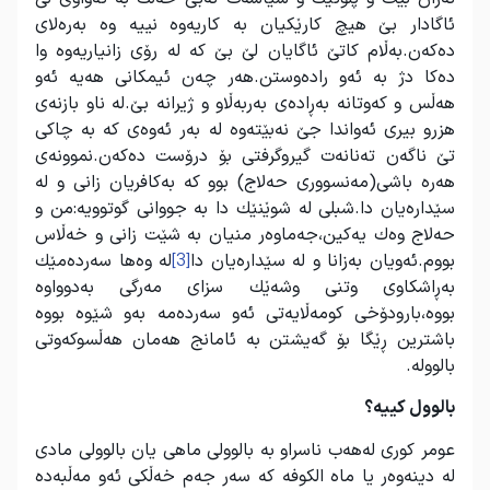
ئاگادار بێ هیچ كارێكیان به‌ كاریه‌وه نییه‌ وه به‌‌ره‌لای
ده‌كه‌ن.به‌ڵام كاتێ ئاگایان لێ بێ كه‌ له‌ رۆی زانیاریه‌وه وا
ده‌كا دژ به‌ ئه‌و راده‌وستن.هه‌ر چه‌ن ئیمكانی هه‌یه‌ ئه‌و
هه‌ڵس و كه‌وتانه ‌به‌ڕاده‌ی به‌ربه‌ڵاو و ژیرانه‌ بێ.له‌ ناو بازنه‌ی
هزرو بیری ئه‌واندا جێ نه‌بێته‌وه ‌له‌ به‌ر ئه‌وه‌ی كه‌ به‌ چاكی
تێ ناگه‌ن ته‌نانه‌ت گیروگرفتی بۆ درۆست ده‌كه‌ن.نموونه‌ی
هه‌ره‌ باشی(مه‌نسووری حه‌لاج) بوو كه به‌كافریان زانی و له‌
سێداره‌یان دا.شبلی له‌ شوێنێك دا به‌ جووانی گوتوویه‌:من و
حه‌لاج وه‌ك یه‌كین،جه‌ماوه‌ر منیان به‌ شێت زانی و خه‌ڵاس
بووم.ئه‌ویان به‌زانا و له‌ سێداره‌یان دا
[3]
له‌ وه‌ها سه‌رده‌مێك
به‌ڕاشكاوی وتنی وشه‌ێك سزای مه‌رگی به‌دوواوه‌
بووه‌،بارودۆخی كومه‌ڵایه‌تی ئه‌و سه‌رده‌مه‌ به‌و شێوه‌ بووه
باشترین ڕێگا بۆ گه‌یشتن به‌ ئامانج هه‌مان هه‌ڵسوكه‌وتی
بالووله.
بالوول كییه؟
عومر كوری له‌هه‌ب ناسراو به‌ بالوولی ماهی یان بالوولی مادی
له دینه‌وه‌ر یا ماه الكوفه كه سه‌ر جه‌م خه‌ڵكی ئه‌و مه‌ڵبه‌ده