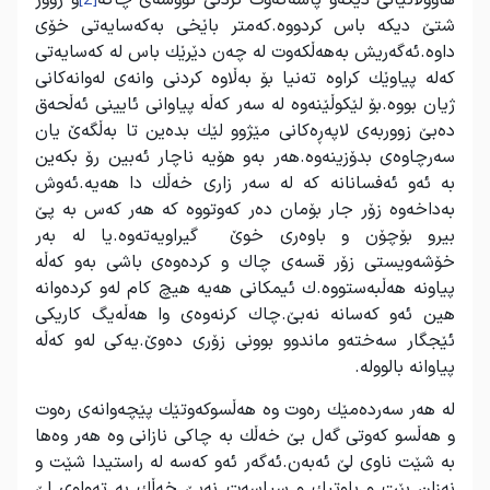
هاووڵاتیانی دیكه‌و پاشه‌كه‌وت كردنی تووشه‌ی چاكه‌
و زوور
شتێ دیكه‌ باس كردووه.كه‌متر باێخی به‌كه‌سایه‌تی خۆی
داوه.ئه‌گه‌ریش به‌هه‌ڵكه‌وت له‌ چه‌ن دێر‌ێك باس له‌ كه‌سایه‌تی
كه‌له‌ پیاوێك كراوه ته‌نیا بۆ به‌ڵاوه كردنی وانه‌ی له‌وانه‌كانی
ژیان بووه.بۆ لێكوڵێنه‌وه له‌ سه‌ر كه‌ڵه‌ پیاوانی ئایینی ئه‌ڵحه‌ق
ده‌بێ زووربه‌ی لاپه‌ڕه‌كانی مێژوو لێك بده‌ین تا به‌‌ڵگه‌ێ یان
سه‌رچاوه‌ی بدۆزینه‌وه.هه‌ر به‌و هۆیه‌ ناچار ئه‌بین رۆ بكه‌ین
به ئه‌و ئه‌فسانانه‌ كه‌ له‌ سه‌ر ‌زاری خه‌ڵك دا هه‌یه‌.ئه‌وش
به‌داخه‌وه ‌زۆر جار بۆمان ده‌ر كه‌وتووه كه هه‌ر كه‌س به‌ پێ
بیرو بۆچۆن و باوه‌ری خوێ گیراویه‌ته‌وه‌.یا له‌ به‌ر
خۆ‌شه‌ویستی زۆر قسه‌ی چاك و كرده‌وه‌ی باشی به‌و كه‌ڵه‌
پیاونه‌ هه‌‌ڵبه‌ستووه.ك ئیمكانی هه‌یه‌ هیچ كام له‌و كرده‌وانه‌
هین ئه‌و كه‌سانه‌ نه‌بێ.چاك كرنه‌وه‌ی وا هه‌ڵه‌یگ كاریكی
ئێجگار سه‌خته‌و ماندوو بوونی زۆری ده‌وێ.یه‌كی له‌و كه‌ڵه‌
پیاوانه‌ بالووله‌.
له‌ هه‌ر سه‌رده‌مێك ره‌وت وه هه‌ڵسوكه‌وتێك پێچه‌وانه‌ی ره‌وت
و هه‌ڵسو كه‌وتی گه‌ل بێ خه‌ڵك به‌ چاكی نازانی وه هه‌ر وه‌ها
به‌ شێت ناوی لێ ئه‌به‌ن.ئه‌گه‌ر ئه‌و كه‌سه‌ له‌ راستیدا شێت و
نه‌زان بێت و پلوتیك و سیاسه‌ت نه‌بێ خه‌ڵك به‌ ته‌واوی لێ