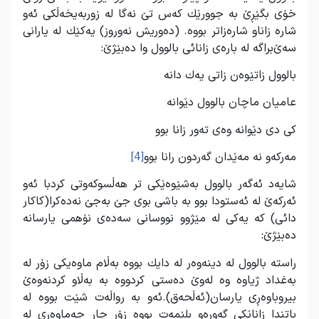
خۆی بگێڕێ به‌ جوورێك كه‌س تێ نه‌گا له‌ زوربه‌یخه‌ڵكی ئه‌و
شاره‌ زاناو شاره‌زاتر بووه. (ده‌وریش ‌نه‌وروز) یه‌كێك له یارانی
سه‌ێ‌براگه‌ له ‌باره‌ی زانائی بالوول وا ده‌بێژێ:
بالوول زاتێوه‌ن زاتی یه‌ك دانه
عامیان ماچان بالوول دێوانه
كی دی دێوانه وه‌ی ته‌ور زانا بوو
مه‌ركه‌و نه مه‌ێدان گه‌ردون رانا بوو
[4]
شایه‌د ئه‌گه‌ر بالوول به‌شێوه‌ێكی تر هه‌ڵسوكه‌وتی كردبا ئه‌و
ئه‌ركه‌ێ له‌ ئه‌ستودا بوو به‌ باشی بوی جێ به‌جێ نه‌ده‌كرا(كاكار
دائی) كه یه‌كی له‌ مێژوو نووسانی سه‌ده‌ی نۆهمی یارسانه
ده‌بێژێ:
راسته‌ بالوول له دینه‌وه‌ر له‌ دایك بووه به‌ڵام ماوه‌یكی زۆر له
به‌غداد ژیاوه وه له‌وێ ده‌ستی كردووه به‌ به‌ڵاو كردنه‌وه‌ێ
بیروباوه‌ڕی یارسان(ئه‌ڵحه‌ق).ئه‌و به‌ رواڵه‌ت شێت بووه له‌
باتندا زاناێكی گه‌وره‌‌‌و بلێمه‌ت بووه زۆر جار جه‌ماوه‌ری له‌