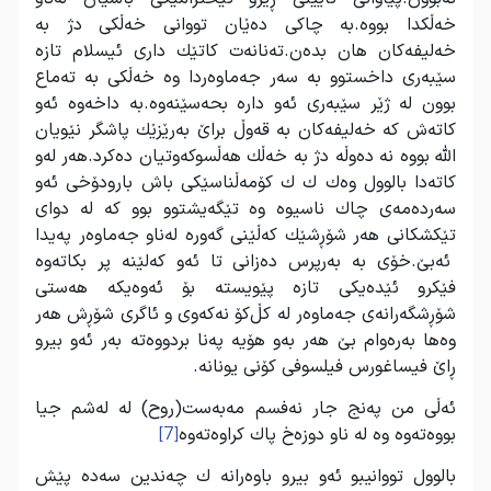
خه‌ڵكدا بووه.به‌ چاكی ده‌ێان تووانی خه‌ڵكی دژ به‌
خه‌لیفه‌كان هان بده‌ن.ته‌نا‌نه‌ت كاتێك داری ئیسلام تازه‌
سێبه‌ری داخستوو به‌ سه‌ر جه‌‌ماوه‌ردا وه خه‌ڵكی به‌ ته‌ماع
بوون له ژێر سێبه‌ری ئه‌و داره‌ بحه‌سێنه‌وه.به‌ داخه‌وه ئه‌و
كاته‌‌ش كه‌ خه‌لیفه‌كان به ‌قه‌وڵ براێ به‌رێزێك پاشگر نێویان
الله‌ بووه نه‌ ده‌وڵه‌ دژ به‌ خه‌ڵك هه‌ڵسوكه‌وتیان ده‌كرد.هه‌ر له‌و
كاته‌‌دا بالوول وه‌ك ك ك كۆمه‌ڵناسێكی باش بارودۆخی ئه‌و
سه‌رده‌مه‌ی چاك ناسیوه وه تێگه‌یشتوو بوو كه له دوای
تێكشكانی هه‌ر شۆڕشێك كه‌ڵێنی گه‌وره‌ له‌ناو جه‌ماوه‌ر په‌یدا
ئه‌بێ.خۆی به‌ به‌رپرس ده‌زانی تا ئه‌و كه‌لێنه ‌پر بكاته‌وه
فێكرو ئێده‌یكی تازه‌ پێویسته‌ بۆ ئه‌وه‌یكه هه‌ستی
شۆڕشگه‌رانه‌ی جه‌ماوه‌ر له كڵ‌كۆ نه‌كه‌وی و ئاگری شۆڕش هه‌ر
وه‌‌ها به‌ره‌وام بێ هه‌ر به‌و هۆیه‌ په‌نا بردووه‌ته‌ به‌ر ئه‌و بیرو
ڕاێ فیساغورس فیلسوفی كۆنی یونانه.
ئه‌ڵی من په‌نج جار نه‌فسم مه‌به‌ست(روح) له له‌شم جیا
بووه‌ته‌وه وه له ناو دوزه‌خ پاك كراوه‌ته‌وه
[7]
بالوول تووانیبو ئه‌و بیرو باوه‌رانه‌ ك چه‌ندین سه‌ده‌ پێش