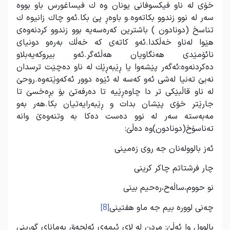
خۆی له‌ ناو فیكسوفانی یونان وه ك فیساغورس باو بووه
سه‌ر له‌ نوو زندوو بكاته‌وه.و باوه‌ڕ پێ بكا.ئه‌و چاك زانیوه ك
تناسخ (دونادون ) باشترین كه‌ره‌سه‌یه‌ بوو زندوو كردنه‌وه‌ی
هێوا له‌ناو خه‌ڵكدا.ئه‌و كاته‌ی كه خه‌ڵك به‌ره‌و دونیای
نائۆمێدی هه‌نگاویان هه‌ڵئه‌گر.ئه‌و بیروكه‌یه‌بلاو
ده‌كردنه‌وه‌:ئه‌گه‌ر پێشه‌وا یا ڕێبه‌‌ڕێك له ناو ده‌چێت ترسدان
نه‌بێ ته‌نیا له‌شی ئه‌و كه‌سه‌ له ئێوه دوور ئه‌كه‌‌وێته‌وه.روحێ
له‌ ناو قاڵبێكی تر دا چاوه‌ڕێیه‌ تا ده‌رفه‌تێ بۆ بڕه‌خسێ تا
جارێتر خۆی پێشان بدات و ڕێبه‌رایه‌تیان بكا.هه‌ر به‌‌‌و
مه‌به‌سته‌ سه‌ر له‌ نوو ده‌ست ده‌كا به‌ وتنه‌وه‌‌ێ وانه‌
ته‌ناسۆخ(دونادون)وه ده‌ڵێ:
ئه‌ز بالووله‌نان جه روی زه‌مینی
چار فرشتاتم چاكر كرینی
نو حووم،ساڵه‌ح،ره‌حیم بینی
چه‌نی لووره‌ بیم جه ماو هفتینی
[8]
بالوول وا ئه‌ڵێ: مردن له لای ئیمه‌ی ئه‌لحه‌ق به‌مانای گوڕینی