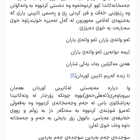
جه‌مخانه‌كاندا كوو كردوه‌ته‌وه وه ده‌ستی كردووه به‌ وانه‌كۆتن
وه ڕێنۆێنی خه‌ڵك و فێر كردنی ڕێ و ڕه‌سمی ئایینی یاری كه
به‌شێوه‌ی كه‌ڵامی مه‌ووزون له‌ گه‌ڵ ته‌میره‌ خوێندراوه خوێ
سه‌باره‌ت به‌ خوێ ده‌بێژێ:
ئه‌و واته‌ێ یاران ئه‌و واته‌ێ یاران
ئیمه‌ دوانه‌ین ئه‌و واته‌ێ یاران
هه‌نێ مه‌گێلین یه‌ك یه‌كی شاران
تا زنده‌ كه‌ریم ئایین كوردان
[5]
وا دیاره‌ مه‌به‌ستی له‌ئایینی كوردان هه‌مان
بیروباوه‌ڕی(ئه‌هڵی‌حه‌ق)بووه چونكه‌ زۆرجار له‌ وته‌كانیدا
به‌راشكاوی باس له‌‌ جه‌م وجه‌مخانه‌‌ی كردووه وه‌ به‌قه‌وڵی
ئه‌مرۆ شوێنه‌ی كردووه به‌ سه‌نگه‌ر دژ به‌ زوڵم و زووی
خه‌لیفه‌ی عه‌باسی. بالوول زۆر بایخی به‌ جه‌م و جه‌مخانه‌
داوه وه‌ك خوێ ئه‌ڵێ:
سۆجده‌ی جه‌م به‌ردین سۆجده‌ی جه‌م به‌ردین