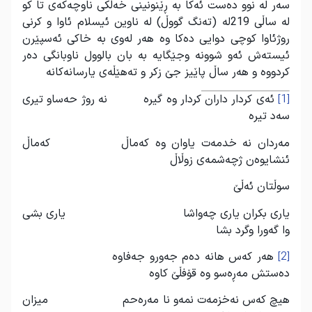
سه‌ر له‌ نوو ده‌ست ئه‌كا به‌ ڕێنونینی خه‌ڵكی‌ ناوچه‌كه‌ی تا كو
له‌ ساڵی 219له (ته‌نگ گووڵ) له‌ ناوین ئیسلام ئاوا و كرنی
روژئاوا كوچی دوایی ده‌كا وه هه‌ر له‌وی به‌ خاكی ئه‌سپێرن
ئیسته‌ش ئه‌و شوونه‌ وجێگایه‌ به‌ بان بالوول ناوبانگی ده‌ر
كردووه و هه‌ر ساڵ پاێیز جێ زكر و ته‌هێڵه‌ی یارسانه‌كانه
[1]
ئه‌ی كردار داران كردار وه گیره نه‌ روژ حه‌ساو تیری
سه‌د تیره
مه‌ردان نه‌ خدمه‌ت یاوان وه كه‌ماڵ كه‌ماڵ
ئنشایوه‌ن ژچه‌شمه‌ی زوڵاڵ
سوڵتان ئه‌ڵێ
یاری بكران یاری چه‌واشا یاری بشی
وا گه‌ورا وگرد بشا
[2]
هه‌ر كه‌س هانه‌ ده‌م جه‌ورو جه‌فاوه‌
ده‌ستش مه‌ڕه‌سو وه قۆفڵێ كاوه
هیچ كه‌س نه‌خزمه‌ت نمه‌و نا مه‌ره‌حم میزان