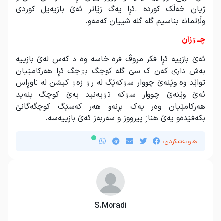
ژیان خه‌ڵک کورده .ئڕا یه‌گ زێاتر ئه‌ێ بازیه‌یل کوردی
وڵاتمانه بناسیم گله گله شییان که‌مه‌و
.
چــۊزان
ئه
ێ بازییه ئڕا فکر مروڤ فره خاسه وه د که
س له
ێ بازییه
به
ش داری که
ن ک سێ گله کوچگ بۊچگ ئڕا هه
رکامێیان
تواێد وه وێنه
ێ چووار سۊکه
ێگ له رۊ زه
ۊ کیشن له
ناوڕاس
ئه
ێ وێنه
ێ چووار سۊکه
تۊیه
نید یه
ێ کوچگ بنه
ید
هه
رکامێیان وه
ر یه
ک بڕنه
و هه
ر که
سێگ کوچگه
گانێ
بکه
فێده
و یه
ێ هناز پیرووز و سه
ربه
ز ئه
ێ بازییه
سه
.
هاوبەشکردن:
S.Moradi