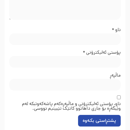
ناو
*
پۆستی ئەلیکترۆنی
*
ماڵپه‌ڕ
ناو، پۆستی ئەلیکترۆنی و ماڵپەڕەکەم پاشەکەوتبکە لەم
وێبگەڕە بۆ جاری داهاتوو کاتێک تێبینیم نووسی.