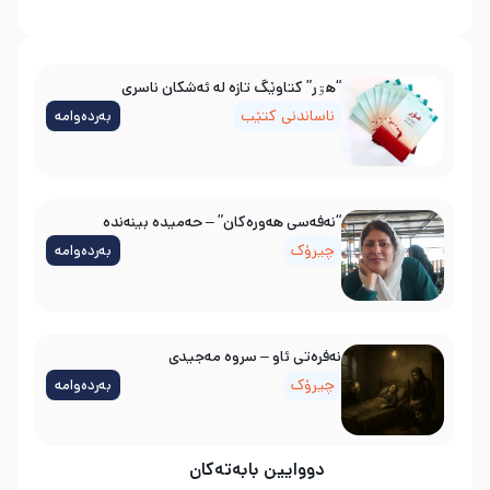
“هۊر” کتاوێگ تازە لە ئەشکان ناسری
ناساندنی کتێب
بەردەوامە
“نەفەسی هەورەکان” – حەمیدە بینەندە
چیرۆک
بەردەوامە
نه‌فره‌تی ئاو – سروه‌ مه‌جیدی
چیرۆک
بەردەوامە
دووایین بابەتەکان