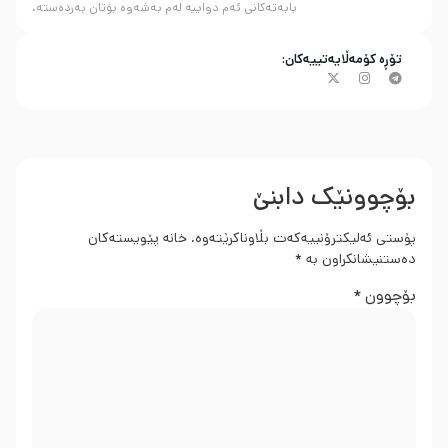
بابەتەکانی ئەم دواییە لەم بەشەوە بۆتان بەردەستە.
تۆڕە کۆمەڵایەتییەکان:
بۆچوونێک دابنێ
پۆستی ئەلیکترۆنییەکەت بڵاوناکرێتەوە.
خانە پێویستەکان
دەستنیشانکراون بە
*
بۆچوون
*