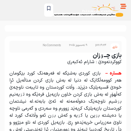
4:24 pm
9 تەممووز 2015
No Comments
بازی
بازی چــۊزان
کووکردنەوەێ : شارام ئەکبەری
هسارە –
بازی کوردی به‌شێگه‌ له فه‌رهه‌نگ کورد بێگومان
هه‌ر کوومه‌ڵگاێگ له دنیا له به‌ش بازی کردن مناڵه‌یل ئڕا
خوه‌ێ قسیه‌یلێگ دێرێد. وڵات کوردستان وه تایبه‌ت ناوچه‌ێ
که‌ڵهۆڕ له به‌ش بازی کردن خاون بازیه‌یل فرەێگه وه تۊیه‌نیم
بۊشیم ناوچه‌ێگ ده‌وڵه‌مه‌نه له ئه‌ێ بابه‌ته‌.له‌ نیشتمان
کوردستان بازیه‌یلێگ کریه‌ێد زوورم وه سه‌ردی و گه‌رمی ناوچه‌
یا ده‌یشته بۊین یا کۊیه‌ و که‌ش بۊن ئه‌و وڵاته‌گ کورد له
ناوێ مه‌زریاس خریه‌ێده‌و ڕێ. بازیه‌یل کوردی له ناو مێژوو و
دڵ تاریخ کوردییا تیه‌ێد وه زوورمێیان ئڕا ته‌ندرستی له‌ش و