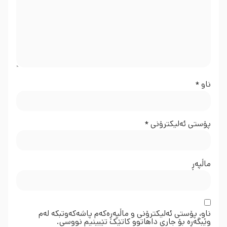
ناو
*
پۆستی ئەلیکترۆنی
*
ماڵپه‌ڕ
ناو، پۆستی ئەلیکترۆنی و ماڵپەڕەکەم پاشەکەوتبکە لەم
وێبگەڕە بۆ جاری داهاتوو کاتێک تێبینیم نووسی.