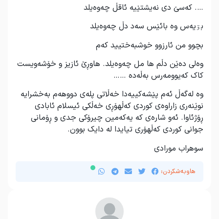
…. کەسێ دی نەیشتێیە ئاقڵ چەوەیلد
بۊیەس وە بائێس سەد دڵ چەوەیلد
بچوو من ئارزوو خوشبەختیید کەم
وەلی دەێن دڵم ها مل چەوەیلد. هاوڕێ ئازیز و خۆشەویست
کاک کەیوومەرس بەڵەدە ……
وە لەگەڵ ئەم پێشەکییەدا خەڵاتی پلەی دووهەم بەخشرایە
نوێنەری زاراوەی کوردی کەڵهۆڕی خەڵکی ئیسلام ئابادی
ڕۆژئاوا. ئەو شارەی کە یەکەمین چیرۆکی جدی و ڕۆمانی
جوانی کوردی کەڵهۆری تیایدا لە دایک بوون.
سوهراب مورادی
هاوبەشکردن: