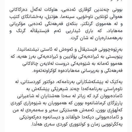
بوونی چەندین گۆڤاری ئەدەبی، هاوکات لەگەڵ دەزگاکانی
هەواڵی ئۆنلاین ناوخۆیی، سینەما، هۆتێل، پەخشانگای کتێب
و لە هەمووی گرنگتر، بنکەی فەرهەنگی ئەدەبی مۆکریانی
مەهاباد، کە باری ئیداریی ئەم فێستیڤاڵە گرنگ و
بەرهەمدارەیان لە شان گرت.
بەڕێوەچوونی فێستیڤاڵ و ئەوەش لە ئاستی نیشتمانیدا،
پێویستی بە ئیرادەیەکی پۆڵایین و ئیرادەیەکی بەرز هەیە، کە
هەموو ئەمانە بە شێوەیەکی دروست لەلایەن چالاکانی
فەرهەنگی و بەرپرسانی مەهابادەوە کۆکراونەتەوە.
یەکێک لە پێشکەشکارانی بەرنامەکە، دوکتور کوردستانی، لە
ناوەڕاستی بەرنامەکەدا چەند شیعرێکی پێشکەش بە
ئامادەبووان کرد کە زیاتر لە سەدا هەشتایان لە شاعیرانی
پارێزگای کرماشانەوە بوون کە هەموویان بە شێوەزاری کوردی
کەڵهۆڕی بوون، ئەمەش هەستێکی سەیر و سەمەرەی لە من
و ئامادەبووانی دیکەدا خوڵقاند و دیسانەوە دەرکەوتێکی
یەکگرتوویی زمان و کولتووری کوردی سەری هەڵدا.