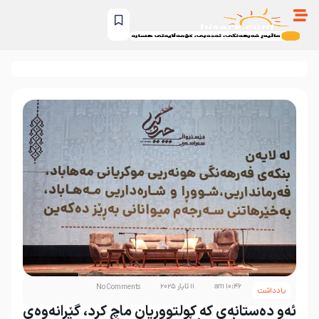
10:46 am
11 ئایار 2025
No Comments
یادداشت
ئەو دەستانەی کە کولتووریان ماچ کرد، گێڕانەوەی