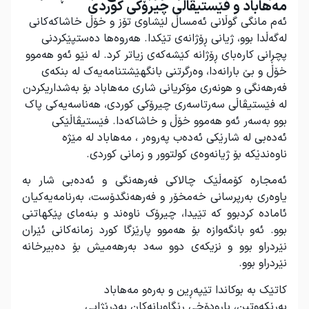
مەهاباد و فێستیڤاڵی چیرۆکی کوردی
ئەم مانگی گوڵانی ئەمساڵ لێشاوی تۆز و خۆڵ خاشاکەکانی
لەگەڵدا بوو، ژیانی ڕۆژانەی تێکدا. هەروەها دەستپێکردنی
پچڕانی کارەبای ڕۆژانە کێشەکەی زیاتر کرد. لە نێو ئەو هەموو
خۆڵ و بێ بارانەدا، وەرگرتنی بانگهێشتنامەیەک لە بنکەی
فەرهەنگی و هونەری مۆکریانی شاری مەهاباد بۆ بەشداریکردن
لە فێستیڤاڵی سەرتاسەری چیرۆکی کوردی، هەناسەیەکی پاک
بوو بەسەر ئەو هەموو خۆڵ و خاشاکەدا. فێستیڤاڵێکی
ئەدەبی لە شارێکی ئەدەب پەروەر ، مەهاباد لە مێژە
ناوەندێکە بۆ ژیانەوەی کولتوور و زمانی کوردی.
ئەمجارە کۆمەڵێک چالاکی فەرهەنگی و ئەدەبی شار بە
یاوەری بەرپرسانی خەمخۆر و فەرهەنگدۆست، بەرنامەیەکیان
ئامادە کردبوو کە تێیدا، چیرۆک ناوەند و بنەمای پێکهاتنی
بوو. ئەو بانگەوازە بۆ هەموو پارێزگا کورد زمانەکانی ئێران
نێردراو بوو و نزیکەی دوو سەد بەرهەمیش بۆ دەبیرخانە
نێردراو بوو.
کاتێک بە بوکاندا تێپەڕین و بەرەو مەهاباد
بەڕێکەوتین، بارودۆخی ڕێگاوبانەکان بەدرێژایی