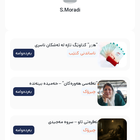
S.Moradi
“هۊر” کتاوێگ تازە لە ئەشکان ناسری
ناساندنی کتێب
بەردەوامە
“نەفەسی هەورەکان” – حەمیدە بینەندە
چیرۆک
بەردەوامە
نه‌فره‌تی ئاو – سروه‌ مه‌جیدی
چیرۆک
بەردەوامە