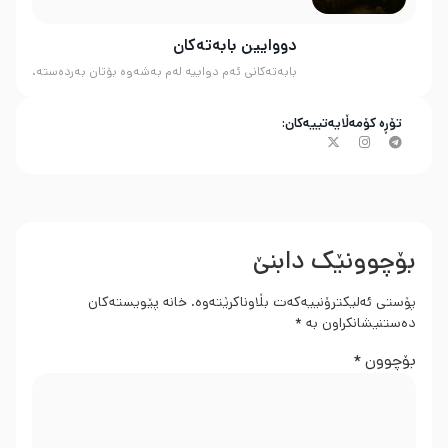
دووایین بابەتەکان
بابەتەکانی ئەم دواییە لەم بەشەوە بۆتان بەردەستە.
تۆڕە کۆمەڵایەتییەکان:
بۆچوونێک دابنێ
پۆستی ئەلیکترۆنییەکەت بڵاوناکرێتەوە.
خانە پێویستەکان
دەستنیشانکراون بە
*
بۆچوون
*