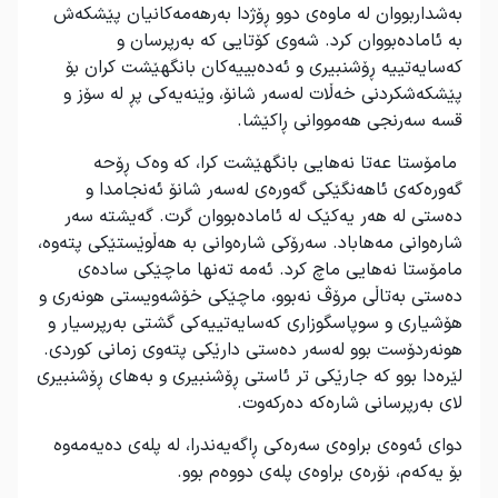
بەشداربووان لە ماوەی دوو ڕۆژدا بەرهەمەکانیان پێشکەش
بە ئامادەبووان کرد. شەوی کۆتایی کە بەرپرسان و
کەسایەتییە ڕۆشنبیری و ئەدەبییەکان بانگهێشت کران بۆ
پێشکەشکردنی خەڵات لەسەر شانۆ، وێنەیەکی پڕ لە سۆز و
قسە سەرنجی هەمووانی ڕاکێشا.
مامۆستا عەتا نەهایی بانگهێشت کرا، کە وەک ڕۆحە
گەورەکەی ئاهەنگێکی گەورەی لەسەر شانۆ ئەنجامدا و
دەستی لە هەر یەکێک لە ئامادەبووان گرت. گەیشتە سەر
شارەوانی مەهاباد. سەرۆکی شارەوانی بە هەڵوێستێکی پتەوە،
مامۆستا نەهایی ماچ کرد. ئەمە تەنها ماچێکی سادەی
دەستی بەتاڵی مرۆڤ نەبوو، ماچێکی خۆشەویستی هونەری و
هۆشیاری و سوپاسگوزاری کەسایەتییەکی گشتی بەرپرسیار و
هونەردۆست بوو لەسەر دەستی دارێکی پتەوی زمانی کوردی.
لێرەدا بوو کە جارێکی تر ئاستی ڕۆشنبیری و بەهای ڕۆشنبیری
لای بەرپرسانی شارەکە دەرکەوت.
دوای ئەوەی براوەی سەرەکی ڕاگەیەندرا، لە پلەی دەیەمەوە
بۆ یەکەم، نۆرەی براوەی پلەی دووەم بوو.