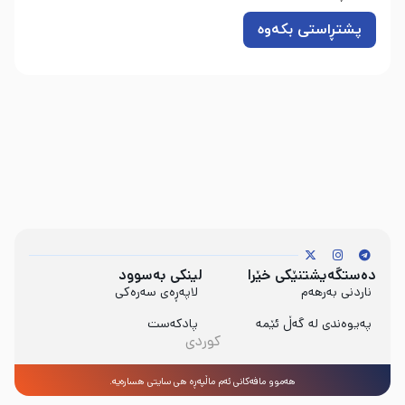
دەستگەیشتنێکی خێرا
لینکی بەسوود
ناردنی بەرهەم
لاپەڕەی سەرەکی
پەیوەندی لە گەڵ ئێمە
پادکەست
کوردی
هەموو مافەکانی ئەم ماڵپەڕە هی سایتی هساره‌یە.