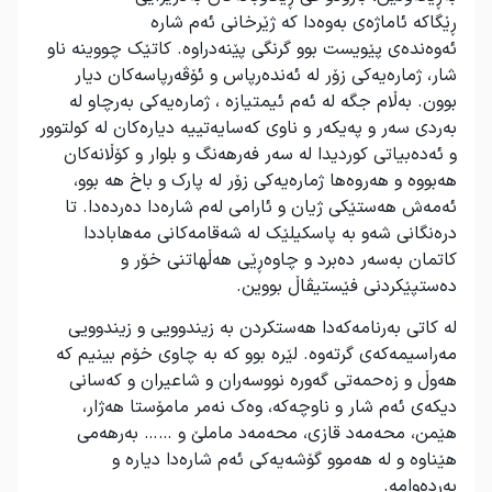
ڕێگاکە ئاماژەی بەوەدا کە ژێرخانی ئەم شارە
ئەوەندەی پێویست بوو گرنگی پێنەدراوە. کاتێک چووینە ناو
شار، ژمارەیەکی زۆر لە ئەندەرپاس و ئۆڤەرپاسەکان دیار
بوون. به‌ڵام جگه له ئه‌م ئیمتیازه ، ژماره‌یه‌کی بەرچاو له
بەردی سەر و پەیکەر و ناوی کەسایەتییه دیارەکان له کولتوور
و ئەدەبیاتی کوردیدا له سەر فەرهەنگ و بلوار و کۆڵانەکان
هەبووه و هەروەها ژمارەیەکی زۆر له پارک و باخ هه بوو،
ئەمەش هەستێکی ژیان و ئارامی لەم شارەدا دەردەدا. تا
درەنگانی شەو بە پاسکیلێک لە شەقامەکانی مەهاباددا
کاتمان بەسەر دەبرد و چاوەڕێی هەڵهاتنی خۆر و
دەستپێکردنی فێستیڤاڵ بووین.
لە کاتی بەرنامەکەدا هەستکردن بە زیندوویی و زیندوویی
مەراسیمەکەی گرتەوە. لێرە بوو کە بە چاوی خۆم بینیم کە
هەوڵ و زەحمەتی گەورە نووسەران و شاعیران و کەسانی
دیکەی ئەم شار و ناوچەکە، وەک نەمر مامۆستا هەژار،
هێمن، محەمەد قازی، محەمەد ماملێ و …… بەرهەمی
هێناوە و لە هەموو گۆشەیەکی ئەم شارەدا دیارە و
بەردەوامە.