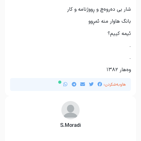
شار بی دەروەچ و ڕووژنامە و کار
بانگ هاوار منە ئمڕوو
ئیمە کییم؟
.
.
وەهار ١٣٨٢
هاوبەشکردن:
S.Moradi