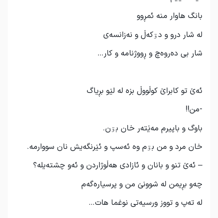
بانگ هاوار منە ئمڕوو
لە شار درو و دۊکەڵ و نەزانسەی
شار بی دەروەچ و ڕووژنامە و کار…
ئەێ تو کابراێ کوڵووڵ بزە لە لێو بڕیاگ
-من!!
باوگ و باپیرم مەێتەر خان بۊن.
خان مرد و من بۊم وە ئەسپ و ئێرنگەیش نان سووارمە.
– ئەێ تنو و بانان و ئازادی هەڵوژاردن و ئەو چشتەیلە؟
چەو بڕیمن لە شوونێ من و پرسیارەگەم
لە تەپ و تووز ورسیەتی نوغما هات…