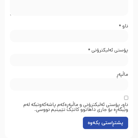
ناو
*
پۆستی ئەلیکترۆنی
*
ماڵپه‌ڕ
ناو، پۆستی ئەلیکترۆنی و ماڵپەڕەکەم پاشەکەوتبکە لەم
وێبگەڕە بۆ جاری داهاتوو کاتێک تێبینیم نووسی.