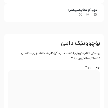
تۆڕە کۆمەڵایەتییەکان:
بۆچوونێک دابنێ
پۆستی ئەلیکترۆنییەکەت بڵاوناکرێتەوە.
خانە پێویستەکان
دەستنیشانکراون بە
*
بۆچوون
*