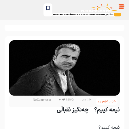
11:10 pm
25 ئازار 2024
No Comments
شێعر
,
شێعرنوو
ئیمە کییم؟ – چەنگیز ئقباڵی
ئیمە کییم؟