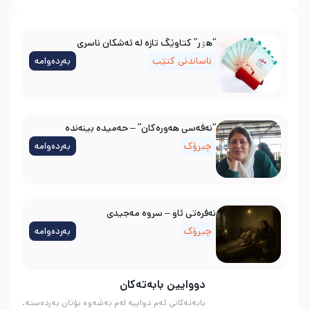
“هۊر” کتاوێگ تازە لە ئەشکان ناسری
ناساندنی کتێب
بەردەوامە
“نەفەسی هەورەکان” – حەمیدە بینەندە
چیرۆک
بەردەوامە
نه‌فره‌تی ئاو – سروه‌ مه‌جیدی
چیرۆک
بەردەوامە
دووایین بابەتەکان
بابەتەکانی ئەم دواییە لەم بەشەوە بۆتان بەردەستە.