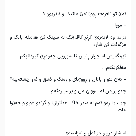
ئەێ تو ئافرەت ڕووژانەێ ماتیک و تلڤزیون؟
– من!!
بۊمە وە لاپەڕەێ کڕکڕ کاقەزێگ لە سینگ ئێ هەمگە بانگ و
مزگەفت ئێ شارە
ئێرنگەیش لە چوار ڕێیان تامەزرویی چەوەڕێ گیرفانێگم
هەڵگرێگەم…
– ئەێ تنو و بانان و ڕووژنای و ڕەنگ و ئشق و ئەو چشتەیلە؟
چەو بڕیمن لە شوونێ من و پرسیارەگەم
چۊ دۊا ڕەو تەم لە سەر خاک هەڵترازیا و گرتەو هواو و خەێوا
هات…
لە شار درو و دۊکەڵ و نەزانسەی