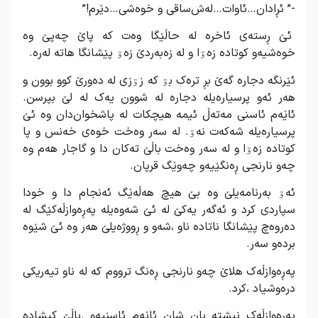
-” ئڕادان…ئاوات…لەش‌ساقی و خوەشی…دێرم!”
ئێ ڕستەی ئاخرە لە حاڵێگا وەت کە پاێ چەپێ وە
خوەشیەو کوتادە زەۊا و لە زەبەردێ زەۊ پێشانگا هاتە لەرە.
ئێرنگە دجارە گەێ بڕ ترەک بۊ کە زۊزی لە دەورێ کوو بوون و
هەر ئەو پرسیارەیلە دجارە لە شوون یەک لە لێ بپرسن.
ئاێەم ئاسنی مەتەڵ ئیمە هیچکات لە پاشخوان‌دان وە ئێ
پرسیارەیلە شەکەت نەۊ. لە سەر وەخت خوەی خەنس و پا
کوتادە زەۊا و لە سەر وەخت باڵێ تەکان دا و گاجار هەم وە
چەو نارنجی ڕەنگێیەو چەوێگ قرپان.
ئەۊ بەرنامەیلێ وە بێ هیچ هەڵەێگ ئەنجام دا و خودا
سپاردی کرد و ئەگەر یەکێ لە ئێ شەوەیلە پەڕەوازڵەکێگ لە
دەروەچ پێشانگا ناتادە ناو ،شەو و ڕووژەیلێ هەر وە ئێ شێوە
بردەو سەر.
پەڕەوازڵەک هلاێ چەو نارنجی ڕەنگ ترووم کە لە ناو تیەریکی
درەوشیاد ،کرد.
پەڕەوازڵەک نیشتە بان شان ئاێەم ئاسنیەو .باڵێ کیشادە