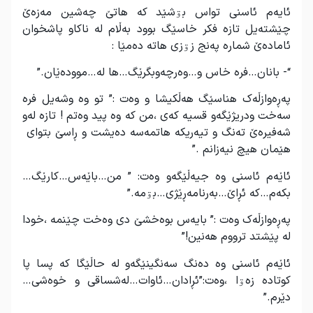
ئایەم ئاسنی تواس بۊشێد کە هاتێ چەشین مەزەێ
چێشتەیل تازە فکر خاسێگ بوود بەڵام لە ناکاو پاشخوان
ئامادەێ شمارە پەنج زۊزی هاتە دەمێا :
“- بانان…فرە خاس و…وەرچەوبگرێگ…ها لە…موودەێان.”
پەڕەوازڵەک هناسێگ هەڵکیشا و وەت :” تو وە وشەیل فرە
سەخت ودریژێگەو قسیە کەی ،من کە وە پید وەتم ! تازە لەو
شەفیرەێ تەنگ و تیەریکە هاتمەسە دەیشت و ڕاسێ بتوای
هێمان هیچ نیەزانم .”
ئاێەم ئاسنی وە جیەڵێگەو وەت: ” من…باێەس…کارێگ…
بکەم…کە ئڕاێ…بەرنامەڕێژی…بۊمە.”
پەڕەوازڵەک وەت :” بایەس بوەخشێ دی وەخت چێنمە ،خودا
لە پێشتد ترووم هەنین!”
ئاێەم ئاسنی وە دەنگ سەنگینێگەو لە حاڵێگا کە پسا پا
کوتادە زەۊا ،وەت:”ئڕادان…ئاوات…لەشساقی و خوەشی…
دێرم.”