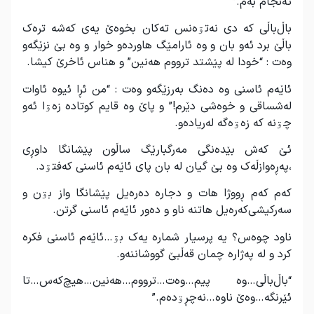
ئەنجام بەم.”
باڵ‌باڵی کە دی نەتۊەنس تەکان بخوەێ یەی کەشە ترەک
باڵێ برد ئەو بان و وە ئارامێگ هاوردەو خوار و وە بێ نزێگەو
وەت : “خودا لە پێشتد ترووم هەنین” و هناس ئاخرێ کیشا.
ئاێەم ئاسنی وە دەنگ بەرزێگەو وەت : “من ئڕا ئیوە ئاوات
لەشساقی و خوەشی دێرم!” و پاێ وە قایم کوتادە زەۊا ئەو
چۊنە کە زەۊەگە لەریادەو.
ئێ کەش بێدەنگی مەرگبارێگ ساڵون پێشانگا داوڕی
،پەڕەوازڵەک وە بێ گیان لە بان پای ئاێەم ئاسنی کەفتۊد.
کەم کەم ڕووژا هات و دجارە دەرەیل پێشانگا واز بۊن و
سەرکیشی‌کەرەیل هاتنە ناو و دەور ئاێەم ئاسنی گرتن.
ناود چوەس؟ یە پرسیار شمارە یەک بۊ…ئاێەم ئاسنی فکرە
کرد و لە پەژارە چمان قەڵبێ گووشاننەو.
“باڵ‌باڵی…وە پیم…وەت…ترووم…هەنین…هیچ‌کەس…تا
ئێرنگە…وەێ ناوە…نەچڕۊدەم.”