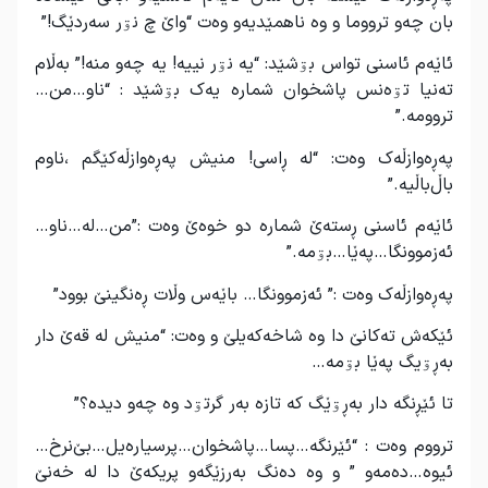
بان چەو ترووما و وە ناهمێدیەو وەت “واێ چ نۊر سەردێگ!”
ئاێەم ئاسنی تواس بۊشێد: “یە نۊر نییە! یە چەو منە!” بەڵام
تەنیا تۊەنس پاشخوان شمارە یەک بۊشێد : “ناو…من…
تروومە.”
پەڕەوازڵەک وەت: “لە ڕاسی! منیش پەڕەوازڵەکێگم ،ناوم
باڵ‌باڵیە.”
ئاێەم ئاسنی ڕستەێ شمارە دو خوەێ وەت :”من…لە…ناو…
ئەزموونگا…پەێا…بۊمە.”
پەڕەوازڵەک وەت :” ئەزموونگا… باێەس وڵات ڕەنگینێ بوود”
ئێکەش تەکانێ دا وە شاخەکەیلێ و وەت: “منیش لە قەێ دار
بەڕۊیگ پەێا بۊمە…
تا ئێڕنگە دار بەڕۊێگ کە تازە بەر گرتۊد وە چەو دیدە؟”
ترووم وەت : “ئێرنگە…پسا…پاشخوان…پرسیارەیل…بێ‌نرخ…
ئیوە…دەمەو ” و وە دەنگ بەرزێگەو پریکەێ دا لە خەنێ