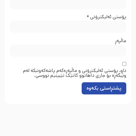
پۆستی ئەلیکترۆنی
*
ماڵپه‌ڕ
ناو، پۆستی ئەلیکترۆنی و ماڵپەڕەکەم پاشەکەوتبکە لەم
وێبگەڕە بۆ جاری داهاتوو کاتێک تێبینیم نووسی.