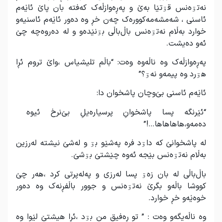
نەتۊەنس قۊتێا بەێ و پەڕەوازڵەک کەفتە بان پاێ ئاێەم
ئاسنی ، شەمشەمەکوورەک چەن خڕ وە دەور ئاێەم ئاسنیەو
خوارد بەڵام نەتۊەنس باڵ‌باڵی بۊنێدەو و لە دەروەچە چێ
ئەو دەیشت.
پەڕەوازڵەک وە ناڵەوە وەت: “باڵم تلیشیاس ،واێ تروم ئڕا
هۊرد وە پیمەو نەۊ؟”
ئاێەم ئاسنی بێ‌وچان پاشخوان دا:
“ئێرنگە پسا پاشخوانِ پرسیارەیلِ بێ‌نرخ ئیوە
دەمەو،هاهاهاها…!”
لە پاشخوانێ کە داۊد فرە پەشێو بۊ و لەشێ نیشتە لەرزین
بەڵام نەتۊەنس بێجە ئەوە چێشتێ بۊشێ.
باڵ‌باڵی لە بان زەۊ پسا لەرزی و پەلەپرتی کرد ،هەر چێ
کووشا باڵەو بگرێ نەتۊەنس و جوور باڵفڕنەک وە دەور
خوەێەو خڕ خوارد.
وە ناڵەیگەو وەت : ” تو ڕەفیق من بۊد ،ئڕا هیشتێ لێوا وە