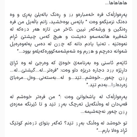
هاهاهاها…
پەڕەوازڵەک فرە خەمبارەو بۊ و ڕەنگ بالەیلێ پەڕی و وە
دەنگ نزمێگەو وەت ” باێەس بوەخشید، زانم باڵەیل من فرە
ڕەنگین و ورشەکەر نیین ،ئاخر من تازە هەر دۊەکە لە
شەفیرە هاتمەسەو دەیشت و هیچ کەس چیشتێ ئڕام
نەوەتێە ، تەنیا یادم دانە کە چۊن لە دەس پەلەوەرەیل
شەوانە دەرچم و هۊرم وە شەم‌شەمەکوورەکەیلەو بوود…”
ئاێەم ئاسنی وە بەرنامەێ خوەێ کە وەرجێ لە وە ئڕاێ
داڕێژە بۊد دجاره دریژە داو وەت: “فرەتر…لە…گیشتێ…لە…
ڕۊن چەور…خوەشم…تێد…و لە…بەستەنی…وەل…مرەباێ
زەردەلۊا…بەدم تێد.”
پەڕەوازڵەک لە پاشخوانێ وەت :” من فرەتر خوەشم لە
قەپ‌دان لە وەڵنگەیل تەرچگ بەڕۊ تێد و تا ئێرنگە مەزەی
ڕۊن چەور نەچەشیمە…
تو خوەشد لە وەڵنگ بەڕۊ تێد؟ ئەگەر بتوای تۊەنم کوتێگ
ئڕاد وەلا بارم…”