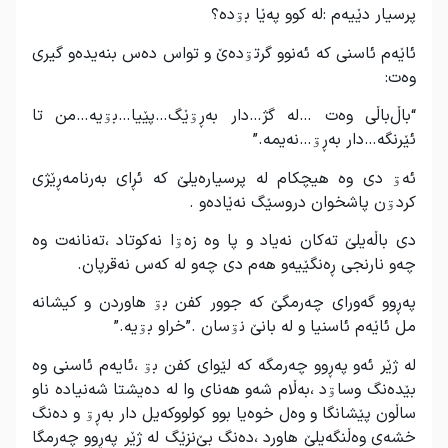
پرسیار دێیەم :لە کوو پەێا بۊدە؟
ئاێەم ئاسنی کە ئەنوو گرتۊدەێ و تواس دەس بنەیدەو گیری
وەت:
“باڵ‌باڵی وەت …لە گژ…دار بەڕۊێگ…پێیا…بۊیە…من تا
ئێرنگە…دار بەڕۊ…نەیمە.”
ئەۊ دی وە هیچکام لە پرسیارەیلێ کە ئڕای بەرنامەڕێژی
کردۊن پاشخوان دروسێگ نەێادەو .
دی باڵەیلێ تەکان نەیاد و پا وە زەۊا نەکوتاد ،تەنانەت وە
چەو نارنجی ڕەنگێیەو هەم دی چەو لە کەس نەقرپان.
پەڕوو گەورای چەرمگێ کە جوور کفن بۊ هاوردن و کیشانە
مل ئاێەم ئاسنیا و لە بانێ نۊسان .”خراو بۊیە.”
لە ژێر ئەو پەڕوو چەرمگە کە لێوای کفن بۊ ،ئایەم ئاسنی وە
بێدەنگ وساۊد ،بەڵام شەو هەنای وا لە دەیشتا شەنیادە ناو
ساڵون پێشانگا و وەل خوەیا بوو کولووکەیل دار بەڕۊ و دەنگ
خشەی وەڵنگەیلێ هاورد ،دەنگ بێ‌نزێگ لە ژێر پەڕوو چەرمگا