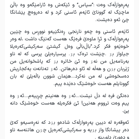
پەڕەوازڵەک وەت :”سپاس” و ئێکەش وە ئارامێگەو وە باڵێ
ماچێگ لە گووناێ ئاێەم ئاسنی کرد و لە دەروەچ پێشانگا
چێ ئەو دەیشت.
ئاێەم ئاسنی وە چەو نارنجی ڕەنگێیەو نووڕس وە چێین
پەڕەوازڵەک و ئڕا ماوەێ فرەێگ هەست گەنێگ داشت ،لە وەر
خوەێەو فکر کرد.”باڵ‌باڵی وەل گیشتێ سەرکیشی‌کەرەیلا
جیاواز بۊ .چێشت ترەک بۊ. پرسیارەیلێ پرسی کە لە ناو
بەرنامەیل من نەۊ وە ئێ خاترە بۊ کە پاشخوانەیل من
ژێربان بۊن و هەڵە لە ئاو دەرهاتن. ئەۊ تەنانەت یەکجاریش
دەسخوەشی لە من نەکرد…هێمان شوون باڵەیلێ لە بان
گوونایلم هەست خوەشێگ دەێدە پیم.
دەنگێ فرە لە دڵ نیشت…ئەۊ وە هەنینم چڕییەم…ئەۊ وە
پیم وەت ترووم هەنین! ئێ فکرەیلە هەست خوەشێگ دانە
پێ.
ئەوقەرە لە دیین پەڕەوازڵەک شادەو بۊد کە نەڕەسیەو کەێ
دەر پیشانگا واز بۊیە و سەرکیشی‌کەرەیل چۊن هاتنەسە ناو
و دەورێ داوڕینە .