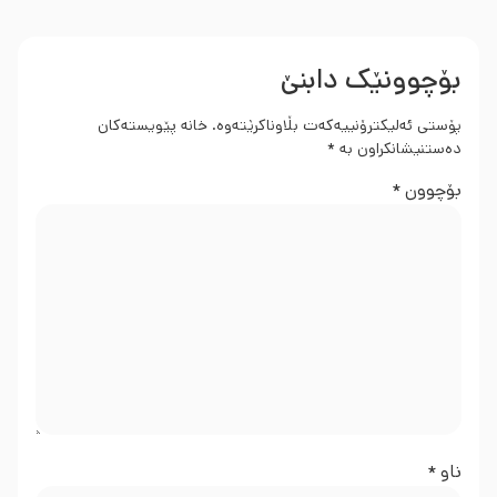
بۆچوونێک دابنێ
پۆستی ئەلیکترۆنییەکەت بڵاوناکرێتەوە.
خانە پێویستەکان
دەستنیشانکراون بە
*
بۆچوون
*
ناو
*