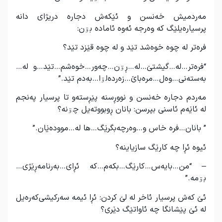
مەردمیش خەنسن و ئێکەش دجارە دریژای دانە
پرسیارەیلێگ کە وەرجە ئەوە ئامادە بۊن:
فرەتر لە چوە خوەشد تێد و لە چوە قێزد تێد؟
“فرەتر…لە…گیشتێ…لە…ڕۊن…چەور…خوەشم…تێد…و لە…
بەستەنی…وەل…مرەباێ…زەردەلۊا…بەدم تێد.”
مەردم دجارە خەنسن و نووڕسنە پێڕستەو تا پرسیار پەنجم
لە ئاێەم ئاسنی بپرسن: بانان ڕوبووتەیل چۊنە؟
” بانان…فرە خاس و…وەرچەبگرێگ…ها لە…موودەێان.”
ئیوە ئڕا چە کارێگ سازیاینە؟
– “من…بایەس…کارێگ…بکەم…کە ئڕای…بەرنامە‌ڕێژی…
بۊمە.”
ئێ کەش پرسیار ئاخر لە لێ کردن: ئڕا ئیمە سەرکیشی‌کەرەیل
لە ئێ پێشانگا چە ئاواتێگ دێری؟