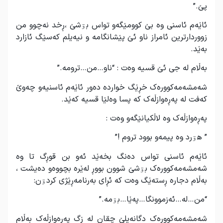
پێ.”
ئاێەم ئاسنی وە بێ کوومێگەو تواس بۊشێ ،ڕخد نەچوو من
زووردارترین ئامراز ناو ئێ پێشانگامە و نیەیلم کەسێگ ئازارد
بەێد.
بەڵام لە جی ئێ قسیە وەت : “ناو…من…ترومە.”
شەمشەمەکوورەک خڕێگ خواردە دەور ئاێەم ئاسنیەو چەوێ
کەفت لە پەڕەوازڵەک کە پسا وەلێا قسیە کەێد.
پەڕەوازڵەک وە لاڵکیانێگەو وەت :
” هۊرد وە پیمەو بوود تروم !”
ئاێەم ئاسنی تواس دەنگ بخەێد ئەو بن قوڕگ تا وە
شەمشەمەکوورەک بۊشێ شوون بووڕ لەێرە بچووەو دەیشت ،
بەڵام دجارە ڕستەێگ وەت کە ئڕای بەرنامەڕێژی کردۊن:
“من…لە…ئەزموونگا…پەێا…بۊمە.”
شەمشەمەکوورەک دگانەیلێ چقان لە زگ پەڕەوازڵەک بەڵام