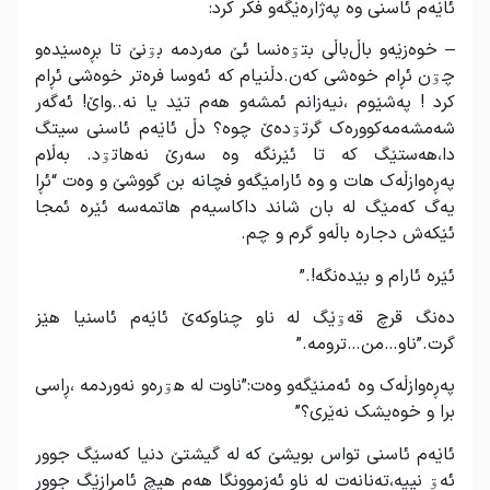
ئاێەم ئاسنی وە پەژارەێگەو فکر کرد:
– خوەزێەو باڵ‌باڵی بتۊەنسا ئێ مەردمە بۊنێ تا بڕەسێدەو
چۊن ئڕام خوەشی کەن.دڵنیام کە ئەوسا فرەتر خوەشی ئڕام
کرد ! پەشێوم ،نیەزانم ئمشەو هەم تێد یا نە..واێ! ئەگەر
شەمشەمەکوورەک گرتۊدەێ چوە؟ دڵ ئاێەم ئاسنی سیتگ
دا،هەستێگ کە تا ئێرنگە وە سەرێ نەهاتۊد. بەڵام
پەڕەوازڵەک هات و وە ئارامێگەو فچانە بن گووشێ و وەت “ئڕا
یەگ کەمێگ لە بان شاند داکاسیەم هاتمەسە ئێرە ئمجا
ئێکەش دجارە باڵەو گرم و چم.
ئێرە ئارام و بێدەنگە!.”
دەنگ قرچ قەۊێگ لە ناو چناوکەێ ئاێەم ئاسنیا هێز
گرت.”ناو…من…ترومە.”
پەڕەوازڵەک وە ئەمنێگەو وەت:”ناوت لە هۊرەو نەوردمە ،ڕاسی
برا و خوەیشک نەێری؟”
ئاێەم ئاسنی تواس بویشێ کە لە گیشتێ دنیا کەسێگ جوور
ئەۊ نییە،تەنانەت لە ناو ئەزموونگا هەم هیچ ئامرازێگ جوور