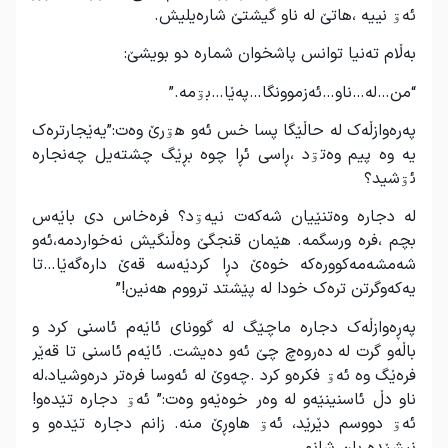
ئەۊ نییە ،هاتێ لە ناو گیشتێ شارەیلیش.
بەڵام تەنیا توانس پاشخوان شمارە دو بویشێ:
“من…لە…ناو…ئەزموونگا…پەێا…بۊمە.”
پەرەوازڵەک لە حاڵێگا پسا خس ئەو هۊرێ وەت:”یەێجارترەک
یە وە پیم وەتۊد ،ڕاسی ئڕا چوە بڕێگ چشتەیل چەنجارە
ئۊشید؟
لە دجارە وەتنێیان شەکەت نیەۊد؟ فرەخاس دی باێەس
بچم ،فرە ورسگمە. هێمان قنجگێ وەڵنگیش نەخواردمە،ئەو
شەمشەمەکوورەکە خوەێ دڕا کردێەسە قەێ دارەگەێا…تا
یەکەوگرتن ترەک خودا لە پێشتد ترووم هەنین!”
پەڕەوازڵەک دجارە ماچێگ لە گوونای ئاێەم ئاسنی کرد و
باڵەو گرت لە دەروەچ چێ ئەو دەیشت. ئاێەم ئاسنی تا قەێر
فرەێگ وە ئەۊ فکرەو کرد .چەوێ لە ئەوسا فرەتر درەوشیاد،لە
ناو دڵ ئاسنینێەو لە وەر خوەێەو وەت:” ئەۊ دجارە تێدەو!
ئەۊ دووسم دێرێد، ئەۊ هاوڕێ منە. زانم دجارە تێدەو و
نیشێدە بان شانم.