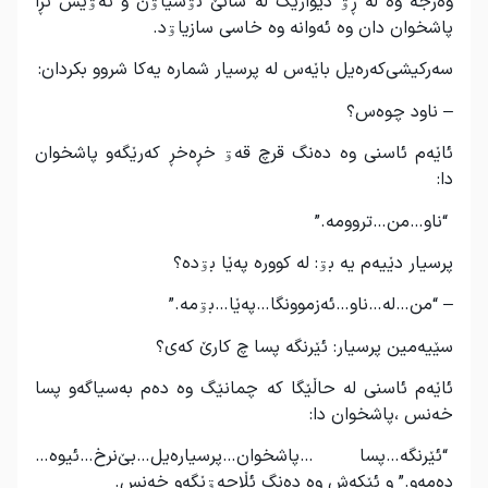
وەرجە وە لە ڕۊ دیوارێگ لە شانێ نۊسیاۊن و ئەۊیش ئڕا
پاشخوان دان وە ئەوانە وە خاسی سازیاۊد.
سەرکیشی‌کەرەیل باێەس لە پرسیار شمارە یەکا شروو بکردان:
– ناود چوەس؟
ئاێەم ئاسنی وە دەنگ قرچ قەۊ خڕەخڕ کەرێگەو پاشخوان
دا:
“ناو…من…تروومە.”
پرسیار دێیەم یە بۊ: لە کوورە پەێا بۊدە؟
– “من…لە…ناو…ئەزموونگا…پەێا…بۊمە.”
سێیەمین پرسیار: ئێرنگە پسا چ کارێ کەی؟
ئاێەم ئاسنی لە حاڵێگا کە چمانێگ وە دەم بەسیاگەو پسا
خەنس ،پاشخوان دا:
“ئێرنگە…پسا …پاشخوان…پرسیارەیل…بێ‌نرخ…ئیوە…
دەمەو.” و ئێکەش وە دەنگ ئڵاجەۊێگەو خەنس.