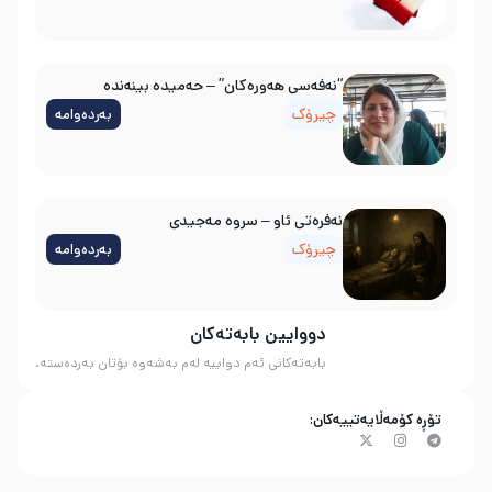
“نەفەسی هەورەکان” – حەمیدە بینەندە
چیرۆک
بەردەوامە
نه‌فره‌تی ئاو – سروه‌ مه‌جیدی
چیرۆک
بەردەوامە
دووایین بابەتەکان
بابەتەکانی ئەم دواییە لەم بەشەوە بۆتان بەردەستە.
تۆڕە کۆمەڵایەتییەکان: