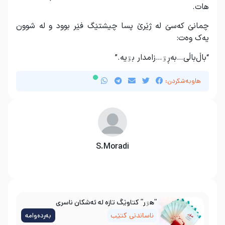
هات.
چمانێ کەسێ لە ژێرێ پسا چیشتێگ فێر بوود و لە شوون
یەک وەت:
“باڵ‌باڵی…بەڕۊ…زامدار بۊیە.”
هاوبەشکردن:
S.Moradi
“هۊر” کتاوێگ تازە لە ئەشکان ناسری
ناساندنی کتێب
بەردەوامە