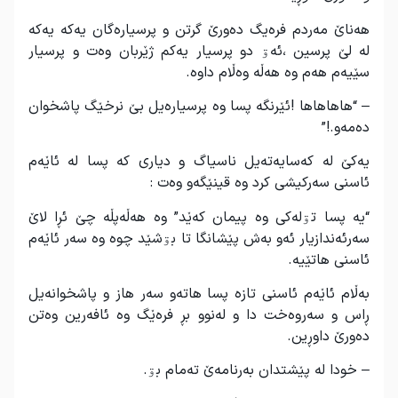
هەناێ مەردم فرەیگ دەورێ گرتن و پرسیارەگان یەکە یەکە
لە لێ پرسین ،ئەۊ دو پرسیار یەکم ژێربان وەت و پرسیار
سێیەم هەم وە هەڵە وەڵام داوە.
– “هاهاهاها !ئێرنگە پسا وە پرسیارەیل بێ نرخێگ پاشخوان
دەمەو.!”
یەکێ لە کەسایەتەیل ناسیاگ و دیاری کە پسا لە ئاێەم
ئاسنی سەرکیشی کرد وە قینێگەو وەت :
“یە پسا تۊلەکی وە پیمان کەێد” وە هەڵەپڵە چێ ئڕا لاێ
سەرئەندازیار ئەو بەش پێشانگا تا بۊشێد چوە وە سەر ئاێەم
ئاسنی هاتێیە.
بەڵام ئاێەم ئاسنی تازە پسا هاتەو سەر هاز و پاشخوانەیل
ڕاس و سەروەخت دا و لەنوو بڕ فرەێگ وە ئافەرین وەتن
دەورێ داوڕین.
– خودا لە پێشتدان بەرنامەێ تەمام بۊ.