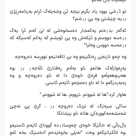
تو ئۊشی بوود یاد بگرم بێجە ئێ وشەیلەگ ئڕام بەرنامەڕێژی
بۊیە چێشتێ وە پێ بۊشم؟
ئەگەر بتۊەنم یەکمجار دەسخوەشی لە لێ کەم ئڕا یەگ
بۊەسە دووسم و ئێکەش وە پێ ئویشم کە یەکم کەسێگە کە
بۊمەسە دووس وەلێا”
وە چەو نارنجی ڕەنگێیەو وە بێ تاقەتیەو نووڕسە دەروەچە.
پەڕەوازڵەک هاتەو ناو بەڵام ڕەفتارێ ئڵاجەۊ بۊ ،وە
هەپ‌وهەوڵەو فڕەێ خوەێ دا لە ناو دەروەچە و وە
زەبەردێگەو دا لە ناو دەمچەو ئاێەم ئاسنی.
هاوار کرد:”ها لە شوونم ،ترووم ،ها لە شوونم.”
ساکی سیەێگ لە نزیک دەروچە بۊ ، گڕێ پێ نەچێ
شەمشەمەکوورەکێ هاتە ناو پێشانگا.
باڵ‌باڵی لە حاڵێگا خوەی چەوسانۊدە گووناێ ئاێەم ئاسنیەو
،وە لاڵکیانێگەو وەت: “نەیلی بخوەێدەم !دەسێگ بخە ئەو