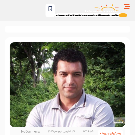
1:25 am
29 تشرینی دووەم 2019
No Comments
وەرگیڕان چیرۆک