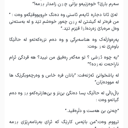
سەرم بارێ؟ خوەزێیەو بزانی چۊن زامدار بۊمە!”
لەێ ئانا دجارە ئایەم ئاسنی وە دەنگ خڕوپووقێگەو وەت : ”
من فرەتر لە گیشتێ لە ڕۊن چەور خوەشم تێد و لە بەستەنی
وەل مرەباێ زەردەلۊا قێزم تێد.”
پەڕەوازڵەک وە هناسەبڕگی و وە دەم نزرەکەتەو لە حاڵێگا
باوەڕێ نەۊ ،وەت:
“یە چوە ئۊشی ؟ تو مەگەر ڕەفیق من نیید؟ هە قردگێ ئڕام
ناڕاحەت نەۊدە؟”
لە پاشخوانێ ئەژنەفت: “بانان فرە خاس و وەرچەوبگرێگ ها
لە موودەێان”
باڵ‌باڵی لە حاڵێگ پسا دەنگێ بێ‌نز و بێ‌هازترەکەو بۊ وە دەم
گیانەو وەت :
“چەنێ بێ هەست و دڵڕەقید.”
ترووم وەت:”من باێەس کارێگ کە ئڕای بەرنامەڕێژی بۊمە