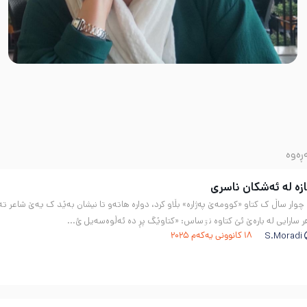
ڕەوە
زە لە ئەشکان ناسری
وار ساڵ ک کتاو «کوومەێ پەژارە» بڵاو کرد، دوارە هاتەو تا نیشان بەێد ک یەێ شاعر تە
هر سارایی لە بارەێ ئێ کتاوە نۊساس: «کتاوێگ پڕ دە ئەڵوەسەیل ئ...
S.Moradi
18 کانوونی یەکەم 2025