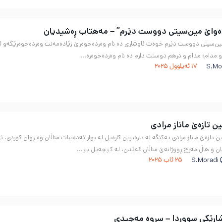
ه‌واێ مین‌سیتی دووست دێرم” – مەهتاب ڕەشیدیان
ن‌سیتی دووست دێرم خوەت ئاوشاری ده نام وەر‌دە‌خوەرێ زێاده‌مەنت وەر‌دە‌خوەرێگه‌و ئوو 
مدام؛ مدام و درهم دوستت دارم ده نام وه‌ر‌ده‌خوه‌ره...
S.Mo
17 ئەیلوول 2025
ن تازەێ ماناز مرادی
 تازەێ ماناز مرادی یەکێگە لە تازەترین کارەیل لە بوار ئەدەبیات مناڵان وە زوان کوردی. 
ن و هاڵ مەرج ڕووژانەێ مناڵان کەێدن، لە کۊچەیل بۊ...
S.Moradi
25 ئاب 2025
شارێکی سووردا – سروە مەجیدی