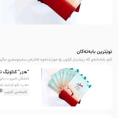
نوێترین بابەتەکان
ئەو بابەتانەی کە پێشنیار کراون بۆ خوێندنەوە لەلایەن سەرنوسەری ماڵپە
“هۊر” کتاوێگ تا
ئەشکان ناسری دۊیاێ چ
«هۊر» بڵاو کردێیە. زا
ناساندنی کتێب