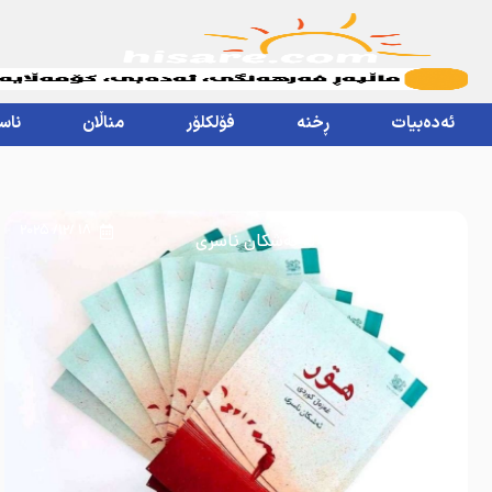
ئەدەبیات
ڕخنە
فۆلکلۆر
مناڵان
ناس
18 /12/ 2025
“هۊر” کتاوێگ تازە لە ئەشکان ناسری