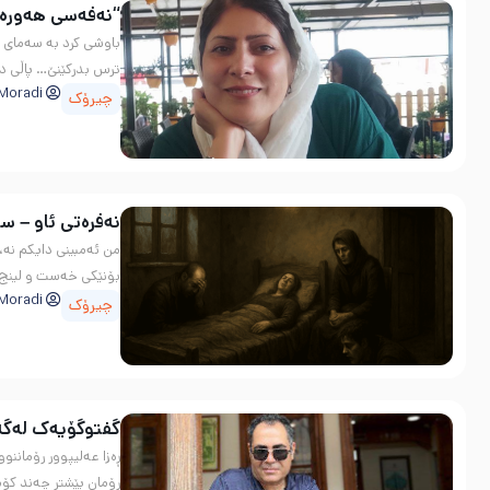
“نەفەسی هەورەک
باوشی کرد بە سەمای پ
ترس بدرکێنێ… پاڵی د
Moradi
چیرۆک
نه‌فره‌تی ئاو – س
من ئەمبینی دایکم نە،
بۆنێکی خەست و لینج دە
Moradi
چیرۆک
گفتوگۆیەک لەگەڵ
رۆمان پێشتر چەند کۆم