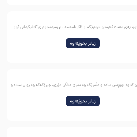
یه‌ێ‌ مەنت ئافرەتێ خوەرێگم و ئاگر نامەسه نام وەر‌دە‌خوه‌رێ آفتابگردانی ئوو
زیاتر بخوێنەوە
ئێ کتاوە نووڕسن سادە و دڵنیاێگ وە دنیاێ مناڵان دێرێ. چیرۆکەگە وە زوان سادە و
زیاتر بخوێنەوە