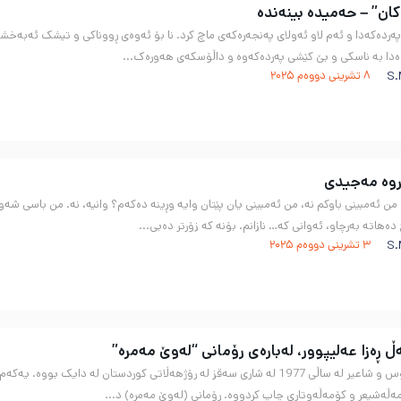
ان” – حەمیدە بینەندە
ەردەکەدا و ئەم لاو ئەولای پەنجەرەکەی ماچ کرد. نا بۆ ئەوەی ڕووناکی و تیشک ئەبەخشێ 
ەدا بە ناسکی و بێ کێشی پەردەکەوە و داڵۆسکەی هەورەک...
S.
8 تشرینی دووەم 2025
روه‌ مه‌جیدی
 من ئەمبینی باوکم نە، من ئەمبینی یان پێتان وایە وڕینە دەکەم؟ وانیە، نە. من باسی
هاتە بەرچاو، ئەوانی کە… نازانم. بۆنە کە زۆرتر دەبی...
S.
3 تشرینی دووەم 2025
 ڕەزا عەلیپوور، لەبارەی رۆمانی “لەوێ مەمرە”
ەڵەشیعر و کۆمەڵەوتاری چاپ کردووە. رۆمانی (لەوێ مەمرە) د...