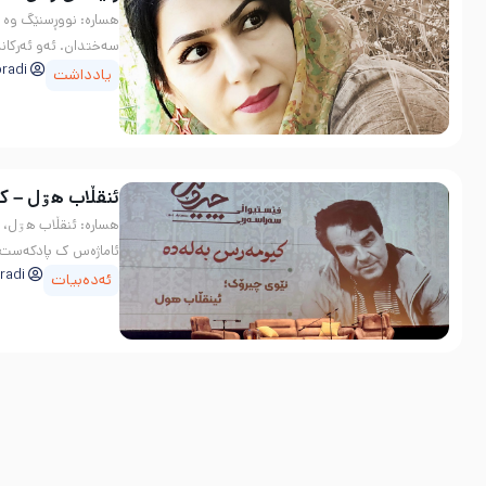
هسارە: نووڕسنێگ وە کت
سەختدان. ئەو ئەرکانە 
radi
یادداشت
ئنقڵاب هۊل – ک
ئاماژەس ک پادکەست ئێ
radi
ئەدەبیات