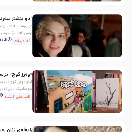
“دو بێشتر سەرد
دو بێشتر سەرده‌واێ می
كراس ئافرەتێگ درهم و 
radi
ئەدەبیات
«وەرز کوچ» نۊسی
کتاو «وەرز کوچ» نۊسین
خوەمانیێگ باس لە ژیا
ناساندنی کتێب
زایەڵەی ژنان لە