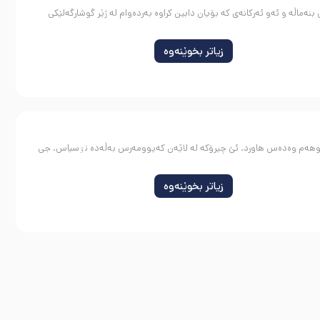
نەماڵە و ئەو ئەرکانەی کە بۆیان دابین کراوە بەردەوام لە ژێر گوشارگەلێکی
زیاتر بخوێنەوە
ستیواڵ سەراسەری چیرۆک مەهاباد لە ساڵ 1404 هەتاوەێ خەڵات دووهەم وەدەس هاورد. ئێ چیرۆکە لە لاێەن کەیوومەرس بەڵەدە نۊسیاس. جی
زیاتر بخوێنەوە