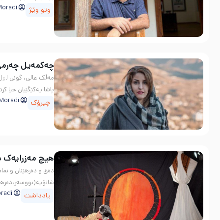
Moradi
وتو وێژ
چەکمەیل چەرمێ 
مەڵک عالی، گونی لۊل 
پاشا یەکێگێیان جیا کرد
Moradi
چیرۆک
هیچ مەزرایەک د
دەق و دەرهێنان و نما
شانۆیە(نووسەر،دەرهێن
radi
یادداشت