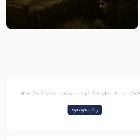
ک کتاو نییە و قسیەیل تازەێگ ئەڕاێ وەتن دێرێد و ئێ جارە کتاوێگ وە ناو
زیاتر بخوێنەوە