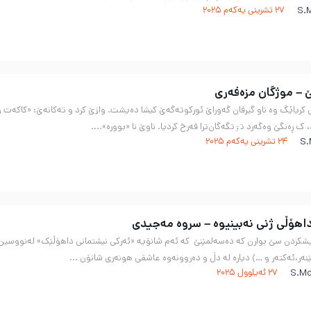
S.
27 تشرینی یەکەم 2025
– موژگان مزەفەری
کریاێگ وە ناو گیرفان گەوراێ ئورکوتەگەێ کیشا دەیشت. وازێ کرد و تەکانەێ: «کاکەت و
، ک ڕەنگێ وەگەرد تۊتگەگان‌ترا فەرخ کردیا. ناوێ نا «بوورە»....
S.
24 تشرینی یەکەم 2025
اهۆڵی ژنی نەبینیوە – سروە مەجیدی
یشکردن سێ بوارن کە دەسەلمێنێ کە ئەم شانۆیە «ئەرکی نیشتمانی داهۆڵێک» لەنووسین ود
ەر،ئەکتەر و …) دیارە لە دڵ و دەروونەوە عاشقی هونەری شانۆن ...
S.Mo
27 ئەیلوول 2025