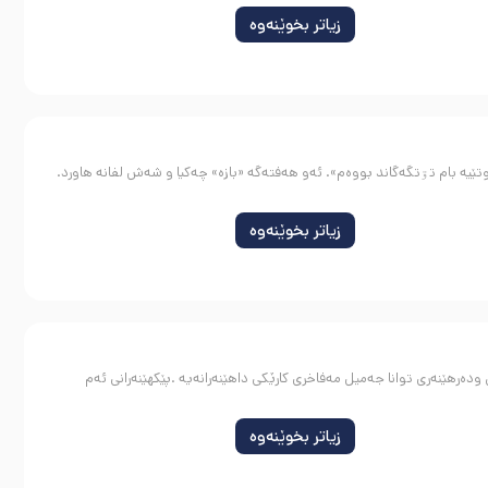
زیاتر بخوێنەوە
تێیه بام تۊتگەگاند بووەم». ئەو هەفتەگە «بازە» چەکیا و شەش لفانە هاورد.
زیاتر بخوێنەوە
ەرهێنەری توانا جەمیل مەفاخری کارێکی داهێنەرانەیە .پێکهێنەرانی ئەم
زیاتر بخوێنەوە