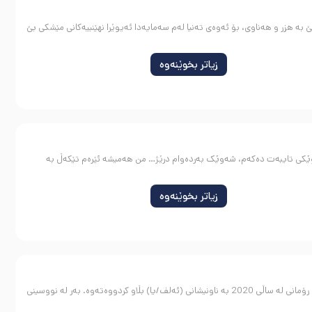
بە هزر و هەناوی، بۆ ئەوەی تەنیا لەم سەمایەدا ئەیوێرا نهێنییەکانی مێشکی بێ
زیاتر بخوێنەوە
 شەوێکی تایبەت دەکەم، شەوێک بەردەوام درێژ… من هەمیشە ئێرەم تێکەڵ بە
زیاتر بخوێنەوە
ڕەزا عەلیپوور رۆماننووس و شاعیر لە ساڵی 1977 لە شاری سەقز لە رۆژهەڵاتی کوردستان لە دایک بووە. یەکەم رۆمانی لە ساڵی 2020 بە ناونیشانی (ئەلف/یا) بڵاو کردووەتەوە. بەر لە نووسینی