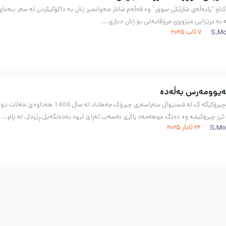
او “زایەڵەی شارێکی سوور” وە قەڵەم شاناز جەوانشیر ژنان بە داکۆکیکردن لە سەر بنەمای ب
بە درێژایی مێژووی مرۆڤایەتی بۆ ژنان دیاری ...
S.Mo
7 ئاب 2025
ەیوومەرس بەڵەده
هسارە: ئنقڵاب هۊل، چیرۆکێگە ک لە ف
 چیرۆکیشە وە دەنگ موهەمەد زاکری نەسەب ئەڕاێ ئیوە بەدەنگەیل ڕێزدار، لە پام...
S.Mo
26 ئایار 2025