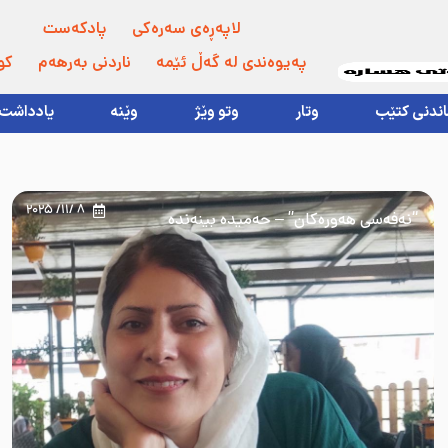
لاپەڕەی سەرەکی
پادکەست
پەیوەندی لە گەڵ ئێمە
ناردنی بەرهەم
کو
اندنی کتێب
وتار
وتو وێژ
وێنە
یادداشت
8 /11/ 2025
“نەفەسی هەورەکان” – حەمیدە بینەندە