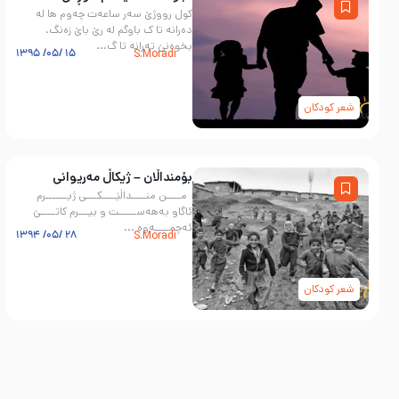
كول رووژێ سه‌ر ساعه‌ت چه‌وم ها له
ده‌رانه تا ک باوگم له رێ باێ زه‌نگ،
بخوه‌نێ ته‌رانه تا گ...
۱۵ /۰۵/ ۱۳۹۵
S.Moradi
شعر کودکان
بۆمنداڵان – ژیکاڵ مەریوانی
مــــن منــــداڵێــــکـــی ژیــــــرم
ئاگاو بەهەســـــت و بیـــرم کاتــــێ
ئەچمــــەوه ...
۲۸ /۰۵/ ۱۳۹۴
S.Moradi
شعر کودکان