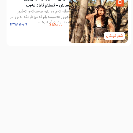
ساڵان – ئسڵام ئاباد غەرب
سڵام کەم وە یارە خەسەگەێ کەڵهوڕ
جوور هەمیشە ڕام کەمێ ناز بکە لەنوو ناز
بکە نازد ڕەنگینە بخ...
۹ /۱۰/ ۱۳۹۴
S.Moradi
شعر کودکان