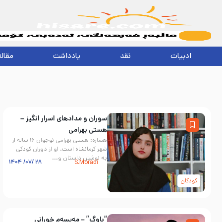
ادبیات
نقد
یادداشت
مقاله
سوران و مدادهای اسرار انگیز –
هستی بهرامی
هساره: هستی بهرامی نوجوان ۱۶ ساله از
شهر کرمانشاه است. او از دوران کودکی
به نوشتن داستان و...
۲۸ /۰۷/ ۱۴۰۴
S.Moradi
کودکان
“باوگ” – مەیسەم خوڕانی