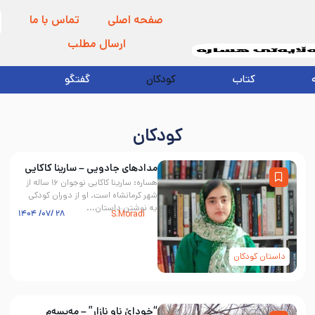
صفحه اصلی
تماس با ما
ارسال مطلب
کتاب
کودکان
گفتگو
کودکان
مدادهای جادویی – سارینا کاکایی
هساره: سارینا کاکایی نوجوان ۱۶ ساله از
شهر کرمانشاه است. او از دوران کودکی
به نوشتن داستان...
۲۸ /۰۷/ ۱۴۰۴
S.Moradi
داستان کودکان
“خوداێ ناو نازار” – مەیسەم