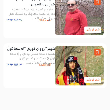
خوڕانی لە ئەێوان
ره‌فيق م ئه‌زيزه نۊره، پيه‌كه، ته‌ميزه
ده‌نۊک داسه مه‌لۊچگ وه خشنگ پايل
بۊچگ عە‌تر داگه ...
۲۵ /۱۱/ ۱۳۹۴
S.Moradi
شعر کودکان
شێعر ” زووان کوردی ” لە سەنا گوڵ
هسارە : سەنا هاسڵی وە نازناو (( سەنا
گوڵ )) خەڵک شار ئسڵام ئاواێ
رووژئاواس ” ئارۊن ئ...
۱۳ /۱۱/ ۱۳۹۳
S.Moradi
شعر کودکان