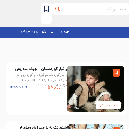
11:52 ب.ظ / 15 مرداد 1405
زانیار كوردستان – جواد شەریفی
زانیار كوردستانم كوردم و كورد زووانم
كاوه باپیر منه زه‌هاک ئه‌سیر منه
پێنۊسه‌گه‌م تێشه‌مه...
۹ /۰۸/ ۱۳۹۵
S.Moradi
انتخاب سر دبیر
شێعرێگ لە پارمیدا پەروێزی 9