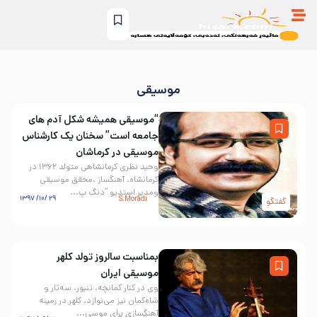
موسیقی
“موسیقی همیشه شکل آدم های
جامعه است” سخنان یک کارشناس
موسیقی در کرماشان
وحید نظری کرمانشاهی متولد ۱۳۶۲ در
کرمانشاه، آهنگساز ،محقق موسیقی
ومدیر استدیو “دنگ پ...
۲۹ /۱۰/ ۱۳۹۷
S.Moradi
گفتگو
بمناسبت سالروز تولد کلهر
موسیقی ایران
وی در کنار کمانچه، تنبور، سه‌تار و
شاه‌کمان نیز می‌نوازد. کلهر در زمینه
آهنگسازی برای موسی...