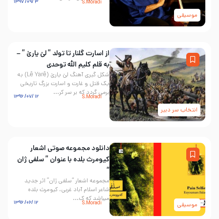
۳ /۰۹/ ۱۳۹۷
S.Moradi
موسیقی
از اسارت گلنار تا تولد ” لێ یارێ ” –
به قلم کلیم الله توحدی
شکل گیری آهنگ لێ یارێ (Lê Yarê) به
یک قتل و غارت و اسارت بزرگ تاریخی
برمی گردد که بر سر کر...
۱۲ /۰۷/ ۱۳۹۶
S.Moradi
انتخاب سر دبیر
دانلود مجموعه صوتی اشعار
کیومرث بلده با عنوان ” سلفی ژان
“
مجموعه اشعار “سلفی ژان” اثر جدید
شاعر اسلام آباد غربی، کیومرث بلده
میباشد که ک...
۱۲ /۰۶/ ۱۳۹۶
S.Moradi
موسیقی