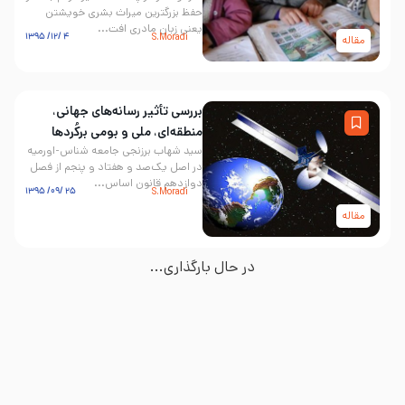
حفظ بزرگترین میراث بشری خویشتن
یعنی زبان مادری افت...
۴ /۱۲/ ۱۳۹۵
S.Moradi
مقاله
بررسی تأثیر رسانه‌های جهانی،
منطقه‌ای، ملی و بومی برکُردها
سید شهاب برزنجی جامعه شناس-اورمیه
در اصل یک‌صد و هفتاد و پنجم از فصل
دوازدهمِ قانون اساس...
۲۵ /۰۹/ ۱۳۹۵
S.Moradi
مقاله
در حال بارگذاری...