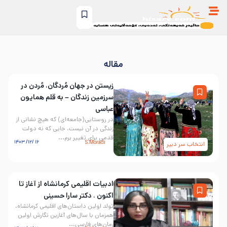
مقاله
زیستن در جهان مُردگان، مُردن در
سرزمین زندگان – به قلم همایون
عباسی
در روستایی(جامعه‌ای) که هیچ نشانی از
زندگی در آن نیست، جایی که نه دولت
قدمی برای تغییر برم...
۱۶ /۱۲/ ۱۴۰۳
S.Moradi
انتخاب سر دبیر
ادبیات اقلیمی کرمانشاه از آغاز تا
اکنون . دکتر سارا حسینی
تولد اولین داستان‌های اقلیمی کرمانشاه،
همزمان با سال‌های آغازین نگارش اولین
رمان‌های فارسی...