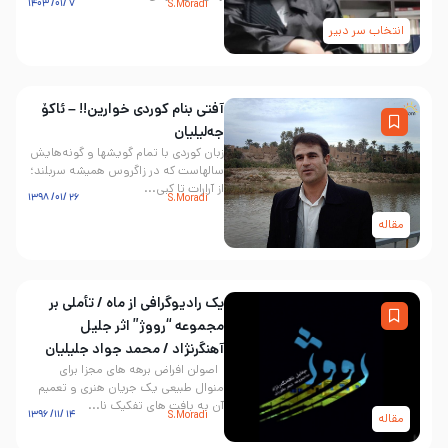
۷ /۰۱/ ۱۴۰۳
S.Moradi
انتخاب سر دبیر
آفتی بنام کوردی خوارین!! – ئاکۆ
جەلیلیان
زبان کوردی با تمام گویشها و گونه‌هایش
سالهاست که‌ در زاگروس همیشه سربلند؛
از آرارات تا کبی...
۲۶ /۰۱/ ۱۳۹۸
S.Moradi
مقاله
یک رادیوگرافی از ماه / تأملی بر
مجموعه “رووژ” اثر جلیل
آهنگرنژاد / محمد جواد جلیلیان
اصولن افراض برهه های مجزا برای
منوال طبیعی یک جریان هنری و تعمیم
آن به بافت های تفکیک نا...
۱۴ /۱۱/ ۱۳۹۶
S.Moradi
مقاله