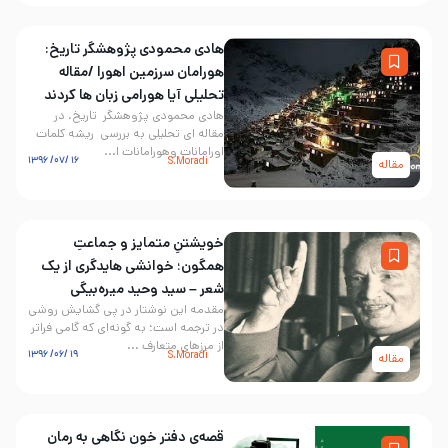
هادی محمودی پژوهشگر تاریخ:
هورامان سرزمین اهورا /مقاله
تحلیلی آیا هورامی زبان ها کردند
هادی محمودی پژوهشگر تاریخ، در
مقاله ای تحلیلی به بررسی ریشه کلمات
اورامانات وهورامانات ا...
۱۶ /۰۷/ ۱۳۹۶
S.Moradi
مقاله
خویشتنِ متمایز و جماعتِ
همگون؛ خوانشی هایدگری از یک
شعر – سید وحید میره‌بیگی
مقدمه این نوشتار در پی گشایش روشی
در ترجمه است؛ به گونه‌ای که گامی فراتر
از مرزهای متعارف ...
۱۹ /۰۶/ ۱۳۹۶
S.Moradi
مقاله
قصه‌ی دفتر خون نگاهی به رمان