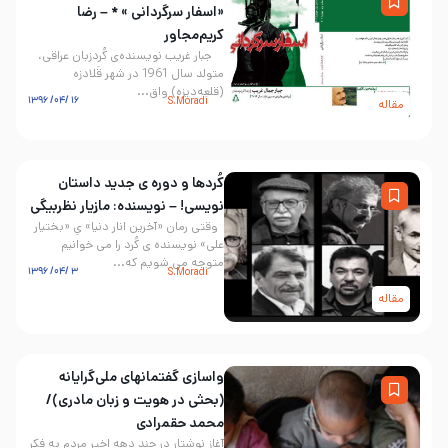
«اسفار سرگردانی » * – رضا
كريم‌مجاور
جبار غريب نویسنده‌ی کُردزبان عراقی،
متولد سال 1961 در شهر قَلادزه
(قلعه‌ديزه) واق...
۱۶ /۰۴/ ۱۳۹۶
S.Moradi
مقاله
کُردها و دوره ی جدید داستان
نویسی! – نویسنده: مازیار نظربیگی
وقتی رمان «آخرین انار دنیا» یِ «بختیار
علی» نویسنده ی کُرد را می خوانیم
متوجه می شویم که...
۳ /۰۴/ ۱۳۹۶
S.Moradi
مقاله
واسازی گفتمانهای ملی‌گرایانه
(بحثی در هویت و زبان مادری)/
محمد حقمرادی
آغاز نوشتار در چند دهه اخیر مردم به فکر