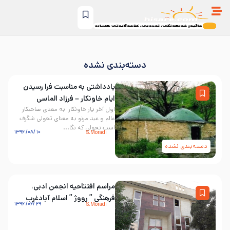
دسته‌بندی نشده
یادداشتی به مناسبت فرا رسیدن
ایام خاونکار – فرزاد الماسی
اول آخر یار خاونکار به معنای صاحبکار
عالم و عید مرنو به معنای تحولی شگرف
است تحولی که نگا...
۱۰ /۰۸/ ۱۳۹۶
S.Moradi
دسته‌بندی نشده
مراسم افتتاحیه انجمن ادبی،
فرهنگی ” رووژ ” اسلام آبادغرب
۲۹ /۰۶/ ۱۳۹۶
S.Moradi