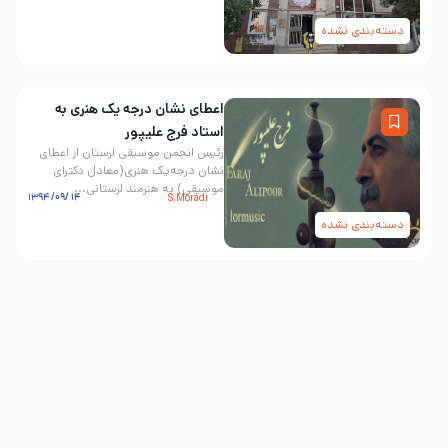
دسته‌بندی نشده
اعطای نشان درجه‌ یک هنری به
استاد فرج علیپور
رئیس انجمن موسیقی لرستان از اعطای
نشان درجه‌یک هنری(معادل دکترای
موسیقی) به هنرمند لرستانی...
۱۴ /۰۹/ ۱۳۹۴
S.Moradi
دسته‌بندی نشده