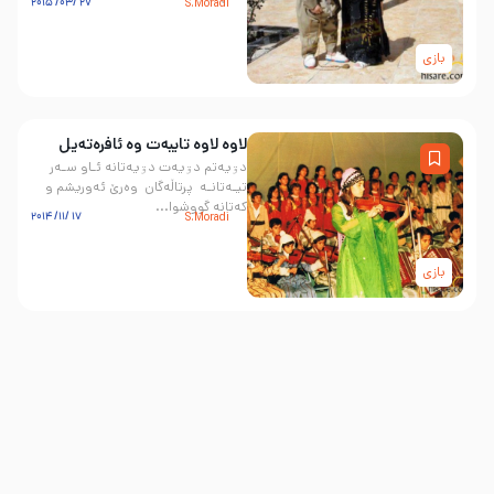
27 /03/ 2015
S.Moradi
بازی
لاوە لاوە تایبەت وە ئافرەتەیل
دۊیە‌تم دۊیه‌ت دۊیه‌تانه‌ ئـاو سـه‌ر
تیـه‌تانـه‌ پرتاڵەگان وەرێ ئەوریشم و
کەتانە گووشوا...
17 /11/ 2014
S.Moradi
بازی