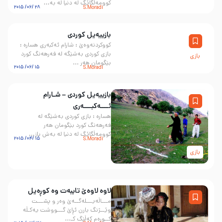
کوومه‌ڵگاێگ له دنیا له به...
28 /06/ 2015
S.Moradi
بازییەیل کوردی
کووکردنەوەێ : شارام ئەکبەری هسارە :
بازی کوردی به‌شێگه‌ له فه‌رهه‌نگ کورد
بازی
بێگومان هه‌ر ...
15 /06/ 2015
S.Moradi
بازییەیل کوردی – شـارام
ئــــەکبــــەری
هسارە : بازی کوردی به‌شێگه‌ له
فه‌رهه‌نگ کورد بێگومان هه‌ر
کوومه‌ڵگاێگ له دنیا له به‌ش باز...
15 /04/ 2015
S.Moradi
بازی
لاوە لاوەێ تایبەت وە کوڕەیل
مـــاڵه‌یـــله‌گــه‌ێ وه‌ر و پشـــت
وێــژنگ بارن ئڕاێ گـــووشت یه‌كـڵه‌
كــوڕه‌م كه‌ڵێگ كـ...