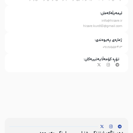
ئیمەیڵەکەمان:
info@hisare.ir
hisare.kurd63@gmail.com
ژمارەی پەیوەندی:
09187556413
تۆڕە کۆمەڵایەتییەکان: