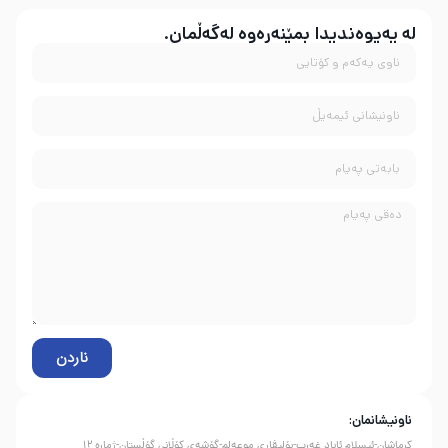
لە پەیوەندیدا بمێنەرەوە لەگەڵمان.
ناردن
ناونیشانمان:
کرماشان-ئیسلام ئاباد غەرب-بۆلیڤاری موعەلم-گۆشەی کۆڵانی گۆڵستان-ژمارە 12